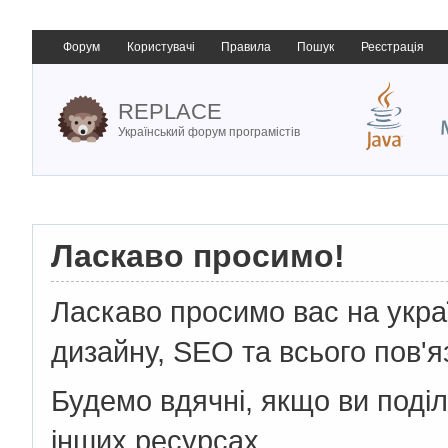
Форум
Користувачі
Правила
Пошук
Реєстрація
REPLACE
Український форум програмістів
Ласкаво просимо!
Ласкаво просимо вас на укр
дизайну, SEO та всього пов'я
Будемо вдячні, якщо ви поді
інших ресурсах.