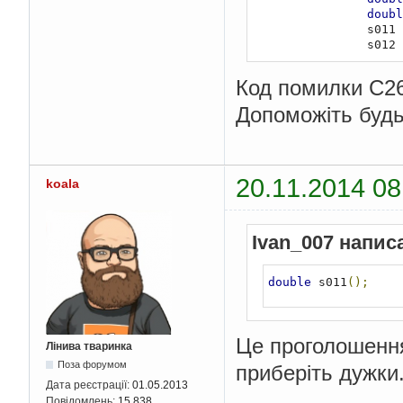
doubl
                s011 
                s012 
Код помилки С2
Допоможіть будь
20.11.2014 08
koala
Ivan_007 напис
double
 s011
();
Це проголошення
Лінива тваринка
Поза форумом
приберіть дужки
Дата реєстрації:
01.05.2013
Повідомлень:
15 838