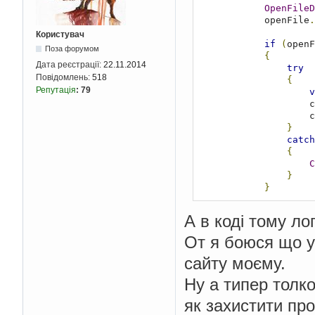
OpenFileD
            openFile
.
Користувач
if
(
openF
Поза форумом
{
Дата реєстрації:
22.11.2014
try
Повідомлень:
518
{
Репутація
:
79
v
    
    
}
catch
{
C
}
}
А в коді тому ло
От я боюся що у
сайту моєму.
Ну а типер толко
як захистити про