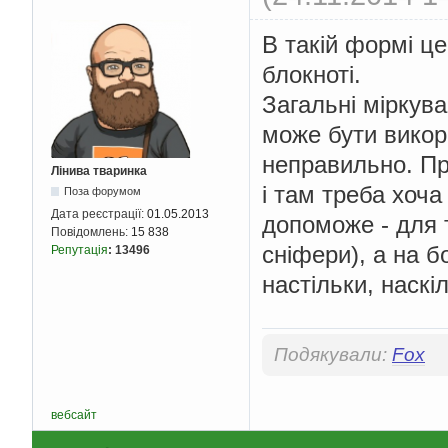
В такій формі це
блокноті.
Загальні міркув
може бути викор
неправильно. Пр
Лінива тваринка
і там треба хоча
Поза форумом
Дата реєстрації:
01.05.2013
допоможе - для 
Повідомлень:
15 838
сніфери), а на б
Репутація
:
13496
настільки, наскі
Подякували:
Fox
вебсайт