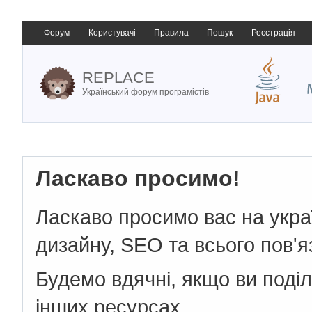
Форум
Користувачі
Правила
Пошук
Реєстрація
REPLACE
Український форум програмістів
Ласкаво просимо!
Ласкаво просимо вас на укр
дизайну, SEO та всього пов'я
Будемо вдячні, якщо ви поді
інших ресурсах.