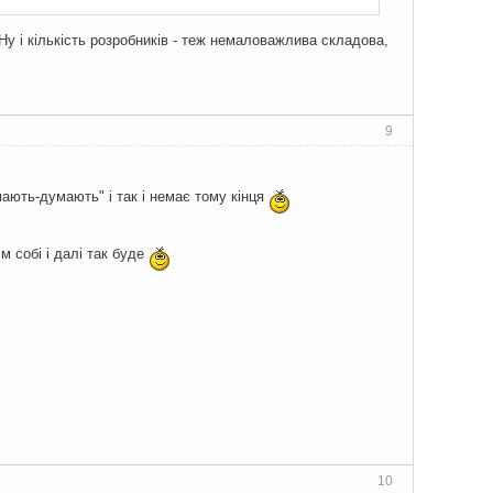
. Ну і кількість розробників - теж немаловажлива складова,
9
мають-думають" і так і немає тому кінця
м собі і далі так буде
10