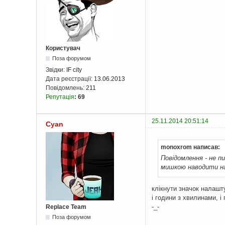
Користувач
Поза форумом
Звідки:
IF city
Дата реєстрації:
13.06.2013
Повідомлень:
211
Репутація
:
69
25.11.2014 20:51:14
Cyan
monoxrom написав:
Повідомлення - не п
мишкою наводити на
клікнути значок налашту
і години з хвилинами, і
-_-
Replace Team
Поза форумом