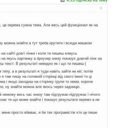
RSS підписка на тему
1
и, це окрема сумна тема. Але весь цей функціонал як на
азу можна знайти а тут треба крутити і всюди мишкою
на сайті довгі лінки і коли ти пишеш комусь
на якусь картинку а броузер знизу показує довгий лінк на
ш текст. В результаті невидно як і що ти пишеш (
типу, а в результаті я туди навіть зайти не міг, потім
 там пишу на головній сторінці від свого імені то ці
ема і якщо заходиш на сторінку групи то нема. короче
йти, ну знайти можна але якось через задницю.
 неможу весь час знизу там підгружає-підгружає і нічого
кає те що може знайти і показує результати окремо а не
 мене просто вбиває, я би тих програмістів хто це пише