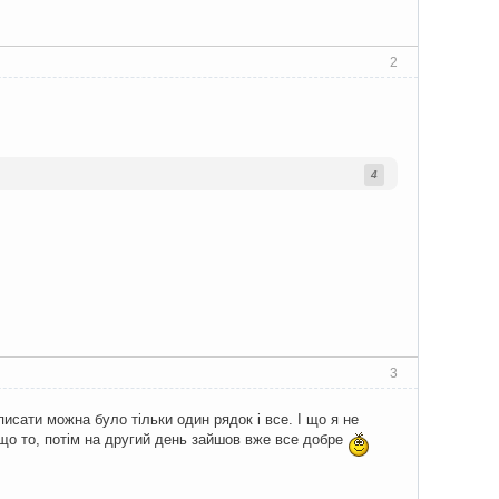
2
4
3
исати можна було тільки один рядок і все. І що я не
в що то, потім на другий день зайшов вже все добре