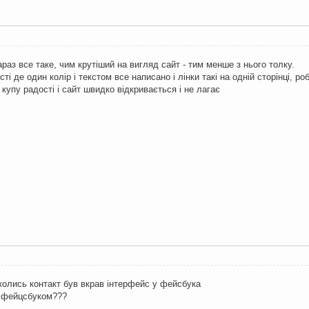
раз все таке, чим крутіший на вигляд сайт - тим менше з нього толку.
сті де один колір і текстом все написано і лінки такі на одній сторінці,
купу радості і сайт швидко відкривається і не лагає
колись контакт був вкрав інтерфейс у фейсбука
з фейцсбуком???