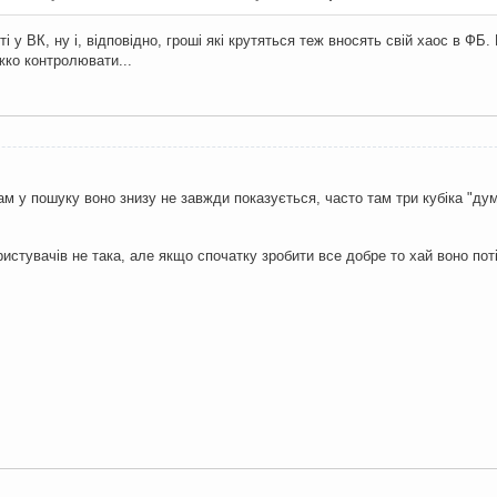
і у ВК, ну і, відповідно, гроші які крутяться теж вносять свій хаос в ФБ
ажко контролювати...
ам у пошуку воно знизу не завжди показується, часто там три кубіка "ду
ристувачів не така, але якщо спочатку зробити все добре то хай воно поті