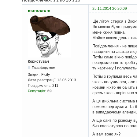
Повідомлення: з 1 по 20 з 26
25.11.2014 20:20:09
monoxrom
Ще літом стерся з Вконт
Як можна було придумат
мене хє-ня повна.
Майже кожен день стика
Повідомлення - не пише
наводити на аватар люд
Потім саме вікно повід
Користувач
повідомлення то треба 
ту картинку і получаєть
Поза форумом
Звідки:
IF city
Потім з групами весь ча
Дата реєстрації:
13.06.2013
якось получилося, але в
Повідомлень:
211
новини ніхто не бачить 
Репутація
:
69
єресь якась порівняно з
А ця дибільна система 
неможе підгрузити. Та 
в випадаючому апендиц
А ще сайт по різному в
бив клавіатурою по пал
А вам воно як?