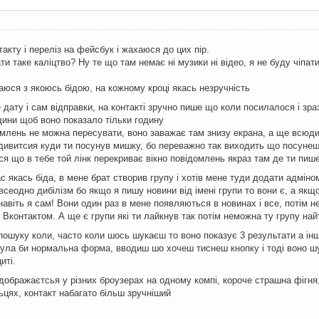
акту і переліз на фейсбук і жахаюся до цих пір.
и таке каліцтво? Ну те що там немає ні музики ні відео, я не буду чіпат
юся з якоюсь бідою, на кожному кроці якась незручність
 дату і сам відправки, на контакті зручно пише що коли посилалося і зр
ини щоб воно показало тільки годину
омлень не можна пересувати, воно заважає там знизу екрана, а ще всюди 
дивитсия куди ти посунув мишку, бо переважно так виходить що посунеш 
ся що в тебе той лінк перекриває вікно повідомлень якраз там де ти пише
с якась біда, в мене брат створив групу і хотів мене туди додати адміном 
сеодно дибілізм бо якщо я пишу новини від імені групи то вони є, а якщо я
навіть я сам! Вони один раз в мене появляються в новинах і все, потім н
 Вконтактом. А ще є групи які ти лайкнув так потім неможна ту групу на
пошуку коли, часто коли шось шукаєш то воно показує 3 результати а інші
була би нормальна форма, вводиш шо хочеш тиснеш кнопку і тоді воно шу
иті.
ідображаєтсья у різних броузерах на одному компі, короче страшна фігня,
ьцях, контакт набагато більш зручніший