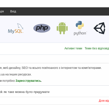
ція
Вхід
Активні теми
Теми без відпові
, веб-дизайну, SEO та всього пов'язаного з інтернетом та комп'ютерами.
.ua на інших ресурсах.
ам потрібно
Зареєструватись
.
ok як таке можна було придумати
Для ві