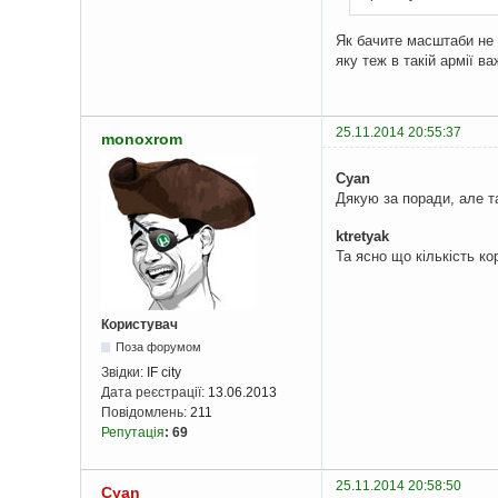
Як бачите масштаби не т
яку теж в такій армії в
25.11.2014 20:55:37
monoxrom
Cyan
Дякую за поради, але т
ktretyak
Та ясно що кількість ко
Користувач
Поза форумом
Звідки:
IF city
Дата реєстрації:
13.06.2013
Повідомлень:
211
Репутація
:
69
25.11.2014 20:58:50
Cyan