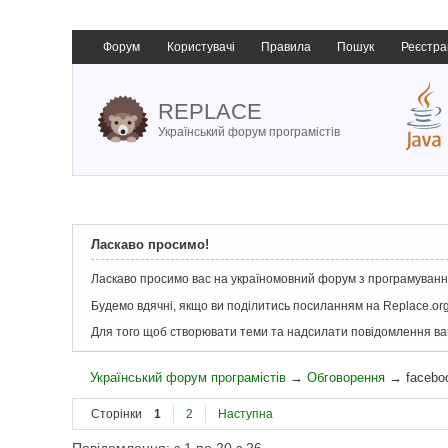
Форум
Користувачі
Правила
Пошук
Реєстра
REPLACE
Український форум програмістів
Ласкаво просимо!
Ласкаво просимо вас на україномовний форум з програмування
Будемо вдячні, якщо ви поділитись посиланням на Replace.org
Для того щоб створювати теми та надсилати повідомлення в
Український форум програмістів
→
Обговорення
→
facebo
Сторінки
1
2
Наступна