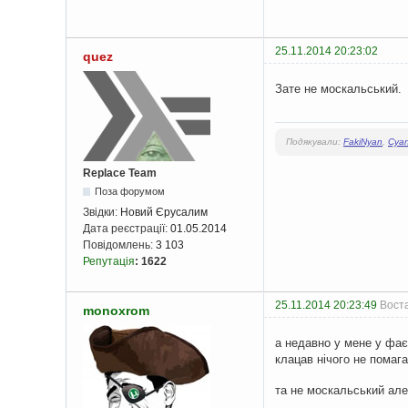
25.11.2014 20:23:02
quez
Зате не москальський.
Подякували:
FakiNyan
,
Cya
Replace Team
Поза форумом
Звідки:
Новий Єрусалим
Дата реєстрації:
01.05.2014
Повідомлень:
3 103
Репутація
:
1622
25.11.2014 20:23:49
Воста
monoxrom
а недавно у мене у фає
клацав нічого не помага
та не москальський але