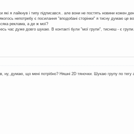
нки які я лайкнув і типу підписався.. але вони не постять новини кожен ден
якогось непотребу є посилання "вподобані сторінки" я тисну думаю це вон
сяка реклама, а де ж мої?
есь час дуже довго шукаю. В контакті були "мої групи", тиснеш - є групи
, ну, думаю, що мені потрібно? Няшні 2D тяночки. Шукаю групу по тегу an