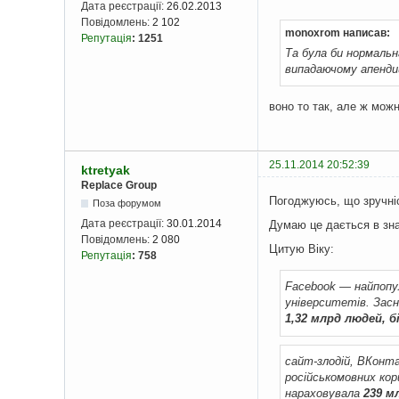
Дата реєстрації:
26.02.2013
Повідомлень:
2 102
monoxrom написав:
Репутація
:
1251
Та була би нормальн
випадаючому апенди
воно то так, але ж мож
25.11.2014 20:52:39
ktretyak
Replace Group
Погоджуюсь, що зручні
Поза форумом
Дата реєстрації:
30.01.2014
Думаю це дається в зна
Повідомлень:
2 080
Цитую Віку:
Репутація
:
758
Facebook — найпопул
університетів. Засн
1,32 млрд людей, 
сайт-злодій, ВКонт
російськомовних кор
нараховувала
239 м