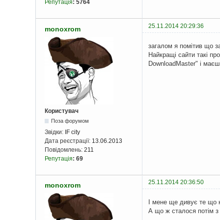
Репутація
:
5764
25.11.2014 20:29:36
monoxrom
загалом я помітив що за
Найкращі сайти такі про
DownloadMaster" і маєш 
Користувач
Поза форумом
Звідки:
IF city
Дата реєстрації:
13.06.2013
Повідомлень:
211
Репутація
:
69
25.11.2014 20:36:50
monoxrom
І мене ще дивує те що 
А що ж сталося потім 