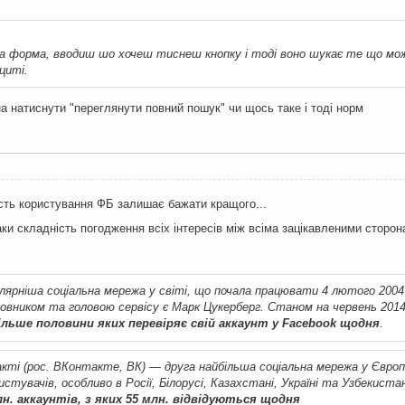
а форма, вводиш шо хочеш тиснеш кнопку і тоді воно шукає те що мож
циті.
на натиснути "переглянути повний пошук" чи щось таке і тоді норм
сть користування ФБ залишає бажати кращого...
ки складність погодження всіх інтересів між всіма зацікавленими сторон
ярніша соціальна мережа у світі, що почала працювати 4 лютого 2004
овником та головою сервісу є Марк Цукерберг. Станом на червень 201
більше половини яких перевіряє свій аккаунт у Facebook щодня
.
акті (рос. ВКонтакте, ВК) — друга найбільша соціальна мережа у Європ
истувачів, особливо в Росії, Білорусі, Казахстані, Україні та Узбекист
лн. аккаунтів, з яких 55 млн. відвідуються щодня