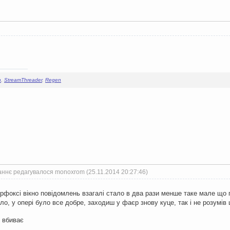
n
,
StreamThreader
,
Regen
ннє редагувалося monoxrom (25.11.2014 20:27:46)
рфоксі вікно повідомлень взагалі стало в два рази менше таке мале що п
ло, у опері було все добре, заходиш у фаєр знову куце, так і не розумі
 вбиває