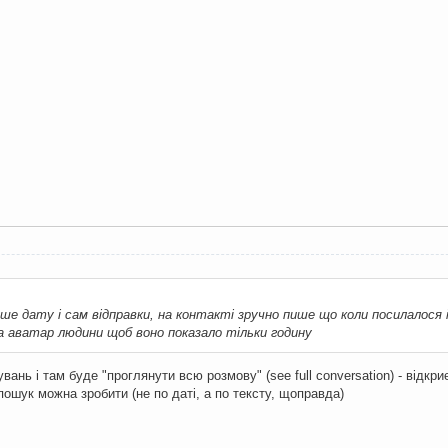
ише дату і сам відправки, на контакті зручно пише що коли посилалос
 аватар людини щоб воно показало тільки годину
вань і там буде "проглянути всю розмову" (see full conversation) - відкр
 пошук можна зробити (не по даті, а по тексту, щоправда)