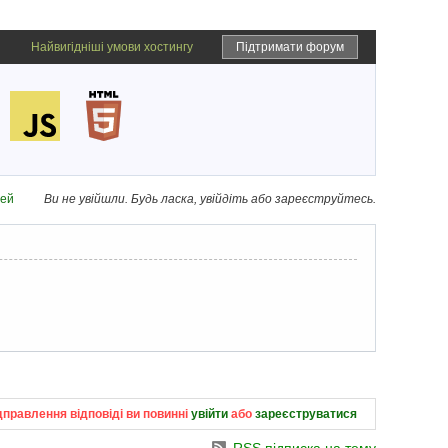
Найвигідніші умови хостингу
Підтримати форум
дей
Ви не увійшли.
Будь ласка, увійдіть або зареєструйтесь.
дправлення відповіді ви повинні
увійти
або
зареєструватися