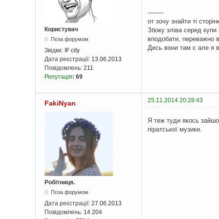
--------
от зочу знайти ті сторі
Користувач
Збоку зліва серед купи 
вподобати, переважно в
Поза форумом
Десь вони там є але я в
Звідки:
IF city
Дата реєстрації:
13.06.2013
Повідомлень:
211
Репутація
:
69
25.11.2014 20:28:43
FakiNyan
Я теж туди якось зайшов
піратської музики.
Робітниця.
Поза форумом
Дата реєстрації:
27.06.2013
Повідомлень:
14 204