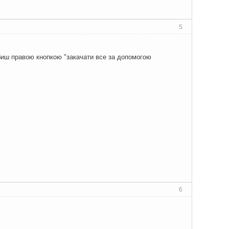
5
 робиш правою кнопкою "закачати все за допомогою
6