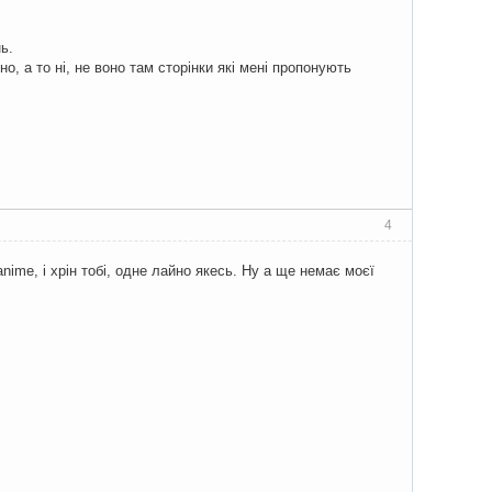
ь.
о, а то ні, не воно там сторінки які мені пропонують
.
4
ime, і хрін тобі, одне лайно якесь. Ну а ще немає моєї