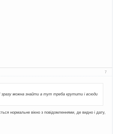
7
я і зразу можна знайти а тут треба крутити і всюди
иється нормальне вікно з повідомленнями, де видно і дату,