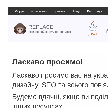
Форум
Користувачі
Правила
Пошук
Реєстрація
REPLACE
Український форум програмістів
Ласкаво просимо!
Ласкаво просимо вас на укр
дизайну, SEO та всього пов'я
Будемо вдячні, якщо ви поді
інших ресурсах.