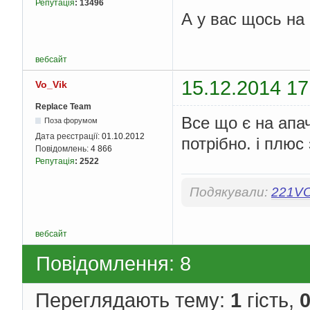
Репутація
:
13496
А у вас щось на 
вебсайт
15.12.2014 17
Vo_Vik
Replace Team
Все що є на апач
Поза форумом
Дата реєстрації:
01.10.2012
потрібно. і плюс
Повідомлень:
4 866
Репутація
:
2522
Подякували:
221V
вебсайт
Повідомлення: 8
Переглядають тему:
1
гість,