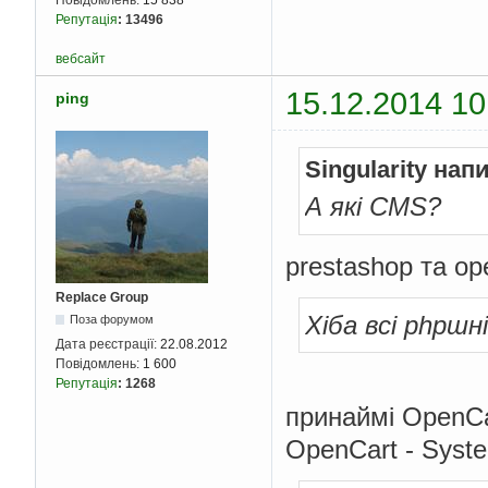
Репутація
:
13496
вебсайт
15.12.2014 10
ping
Singularity нап
А які CMS?
prestashop та op
Replace Group
Хіба всі phpш
Поза форумом
Дата реєстрації:
22.08.2012
Повідомлень:
1 600
Репутація
:
1268
принаймі OpenCa
OpenCart - Syst