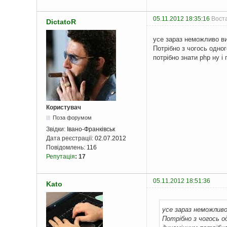
05.11.2012 18:35:16
Воста
DictatoR
усе зараз неможливо ви
Потрібно з чогось одног
потрібно знати php ну і
Користувач
Поза форумом
Звідки:
Івано-Франківськ
Дата реєстрації:
02.07.2012
Повідомлень:
116
Репутація
:
17
05.11.2012 18:51:36
Kato
усе зараз неможлив
Потрібно з чогось о