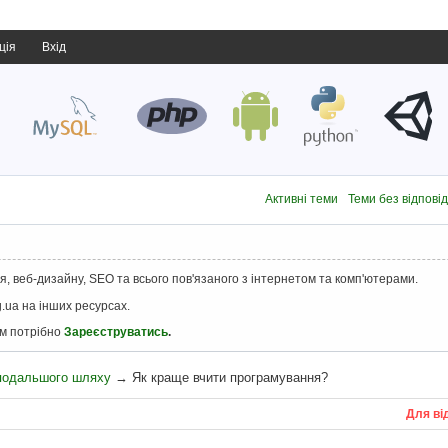
ція
Вхід
Активні теми
Теми без відпові
, веб-дизайну, SEO та всього пов'язаного з інтернетом та комп'ютерами.
.ua на інших ресурсах.
ам потрібно
Зареєструватись
.
 подальшого шляху
→
Як краще вчити програмування?
Для ві