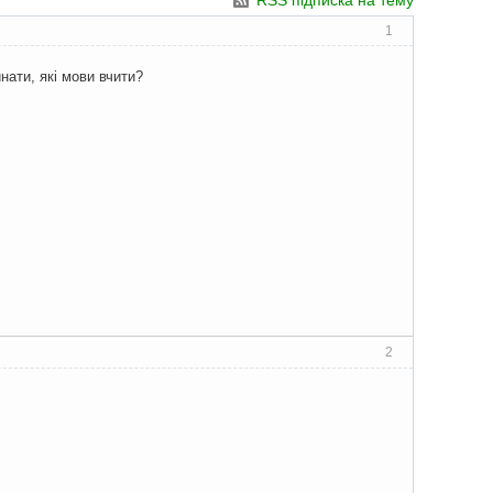
RSS підписка на тему
1
нати, які мови вчити?
2