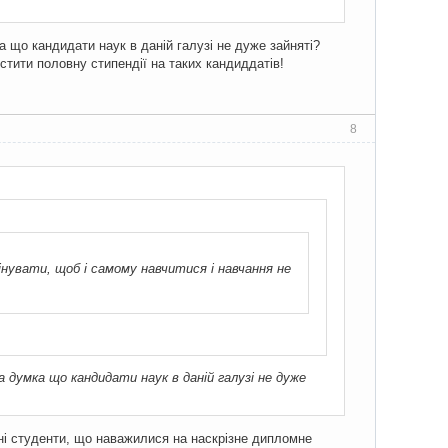
ка що кандидати наук в даній галузі не дуже зайняті?
стити половну стипендії на таких кандиддатів!
8
бінувати, щоб і самому навчитися і навчання не
а думка що кандидати наук в даній галузі не дуже
ні студенти, що наважилися на наскрізне дипломне