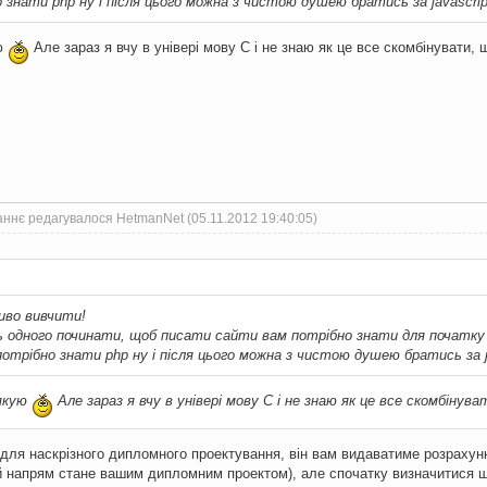
 знати php ну і після цього можна з чистою душею братись за javascript
ую
Але зараз я вчу в універі мову С і не знаю як це все скомбінувати, 
ннє редагувалося HetmanNet (05.11.2012 19:40:05)
иво вивчити!
ь одного починати, щоб писати сайти вам потрібно знати для початку 
отрібно знати php ну і після цього можна з чистою душею братись за jav
дякую
Але зараз я вчу в універі мову С і не знаю як це все скомбінув
 для наскрізного дипломного проектування, він вам видаватиме розрахунк
й напрям стане вашим дипломним проектом), але спочатку визначитися щ