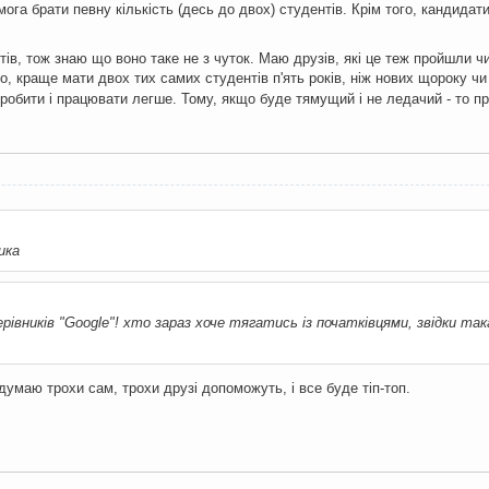
мога брати певну кількість (десь до двох) студентів. Крім того, кандидат
тів, тож знаю що воно таке не з чуток. Маю друзів, які це теж пройшли ч
о, краще мати двох тих самих студентів п'ять років, ніж нових щороку чи 
 робити і працювати легше. Тому, якщо буде тямущий і не ледачий - то п
ика
рівників "Google"! хто зараз хоче тягатись із початківцями, звідки так
думаю трохи сам, трохи друзі допоможуть, і все буде тіп-топ.