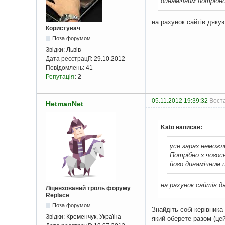
динамічним потрібно
на рахунок сайтів дяк
Користувач
Поза форумом
Звідки:
Львів
Дата реєстрації:
29.10.2012
Повідомлень:
41
Репутація
:
2
05.11.2012 19:39:32
Воста
HetmanNet
Kato написав:
усе зараз неможл
Потрібно з чогос
його динамічним п
на рахунок сайтів 
Ліцензований троль форуму
Replace
Поза форумом
Знайдіть собі керівника
Звідки:
Кременчук, Україна
який оберете разом (це