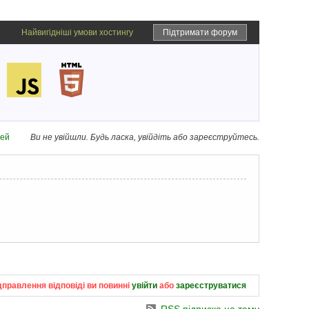
Найвигідніші умови хостингу
Підтримати форум
дей
Ви не увійшли.
Будь ласка, увійдіть або зареєструйтесь.
дправлення відповіді ви повинні
увійти
або
зареєструватися