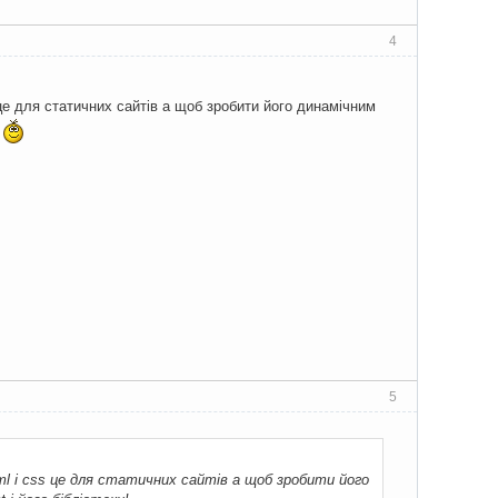
4
 це для статичних сайтів а щоб зробити його динамічним
!
5
l і css це для статичних сайтів а щоб зробити його