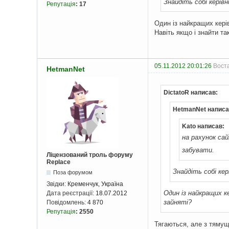
Знайдіть собі керівн
Репутація
:
17
Один із найкращих керів
Навіть якщо і знайти т
05.11.2012 20:01:26
Воста
HetmanNet
DictatoR написав:
HetmanNet написа
Kato написав:
на рахунок са
забувати.
Ліцензований троль форуму
Replace
Знайдіть собі кер
Поза форумом
Звідки:
Кременчук, Україна
Один із найкращих ке
Дата реєстрації:
18.07.2012
зайняті?
Повідомлень:
4 870
Репутація
:
2550
Тягаються, але з тямущ