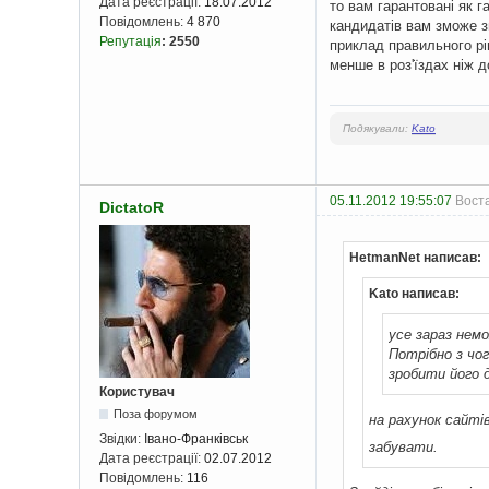
Дата реєстрації:
18.07.2012
то вам гарантовані як г
Повідомлень:
4 870
кандидатів вам зможе з
Репутація
:
2550
приклад правильного рі
менше в роз'їздах ніж д
Подякували:
Kato
05.11.2012 19:55:07
Воста
DictatoR
HetmanNet написав:
Kato написав:
усе зараз нем
Потрібно з чо
зробити його д
Користувач
Поза форумом
на рахунок сайті
Звідки:
Івано-Франківськ
забувати.
Дата реєстрації:
02.07.2012
Повідомлень:
116