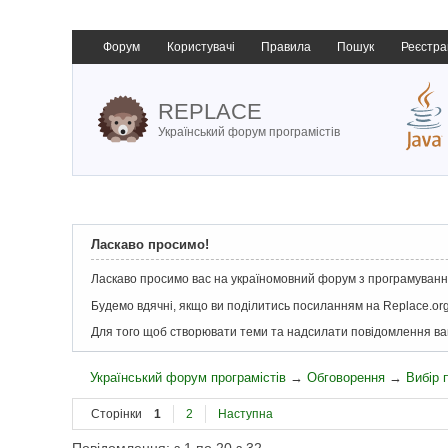
Форум
Користувачі
Правила
Пошук
Реєстра
REPLACE
Український форум програмістів
Ласкаво просимо!
Ласкаво просимо вас на україномовний форум з програмування
Будемо вдячні, якщо ви поділитись посиланням на Replace.org
Для того щоб створювати теми та надсилати повідомлення в
Український форум програмістів
→
Обговорення
→
Вибір
Сторінки
1
2
Наступна