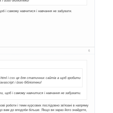
 і його бібліотеки!
щоб і самому навчитися і навчання не забувати.
6
html і css це для статичних сайтів а щоб зробити
ascript і його бібліотеки!
ати, щоб і самому навчитися і навчання не забувати.
ові роботи і теми курсових послідовно зв'язані в напряму
о вам до вподоби більше. Якщо ви зараз його знайдете,