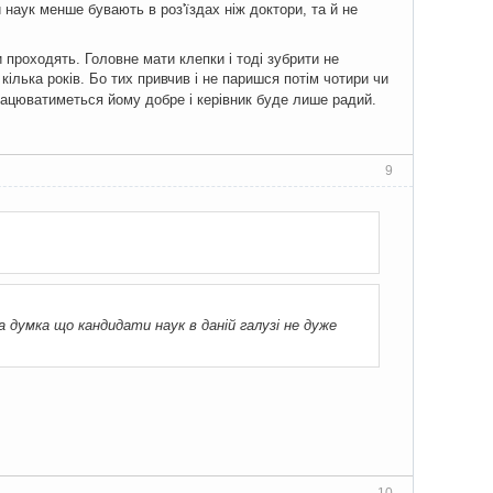
и наук менше бувають в роз'їздах ніж доктори, та й не
и проходять. Головне мати клепки і тоді зубрити не
кілька років. Бо тих привчив і не паришся потім чотири чи
рацюватиметься йому добре і керівник буде лише радий.
9
а думка що кандидати наук в даній галузі не дуже
10