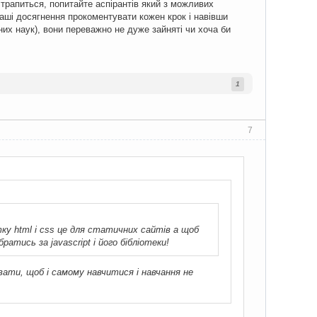
о трапиться, попитайте аспірантів який з можливих
аші досягнення прокоментувати кожен крок і навівши
их наук), вони переважно не дуже зайняті чи хоча би
1
7
ку html і css це для статичних сайтів а щоб
атись за javascript і його бібліотеки!
увати, щоб і самому навчитися і навчання не