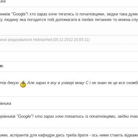
ика
ників "Google"! хто зараз хоче тягатись із початківцями, звідки така дум
аку людину яка погодится тобі допомагати в любих питаннях то можна спу
ннє редагувалося HetmanNet (05.11.2012 20:05:11)
в:
йтів дякую
Але зараз я вчу в універі мову С і не знаю як це все ском
івника
рівників "Google"! хто зараз хоче тягатись із початківцями, звідки так
ими, аспірантів для кафедри десь треба брати - ось ними стають відваж