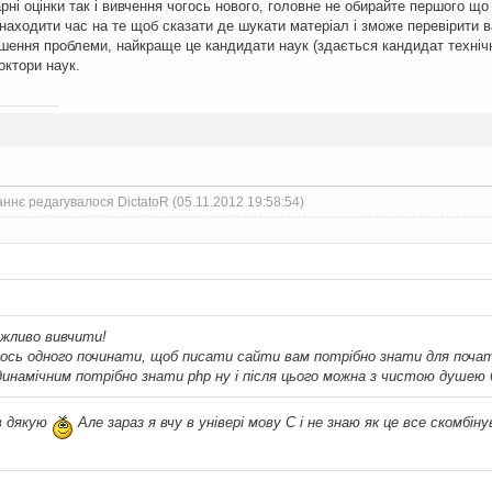
арні оцінки так і вивчення чогось нового, головне не обирайте першого щ
находити час на те щоб сказати де шукати матеріал і зможе перевірити в
шення проблеми, найкраще це кандидати наук (здається кандидат технічн
октори наук.
ннє редагувалося DictatoR (05.11.2012 19:58:54)
ожливо вивчити!
гось одного починати, щоб писати сайти вам потрібно знати для почат
инамічним потрібно знати php ну і після цього можна з чистою душею бр
в дякую
Але зараз я вчу в універі мову С і не знаю як це все скомбін