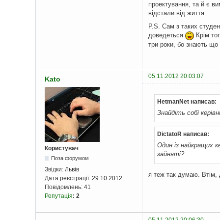
проектування, та й є ви
відстали від життя.
P.S. Сам з таких студен
доведеться
Крім тог
три роки, бо знають що
05.11.2012 20:03:07
Kato
HetmanNet написав:
Знайдіть собі керівн
DictatoR написав:
Один із найкращих ке
Користувач
зайняті?
Поза форумом
Звідки:
Львів
я теж так думаю. Втім, 
Дата реєстрації:
29.10.2012
Повідомлень:
41
Репутація
:
2
05.11.2012 20:06:30