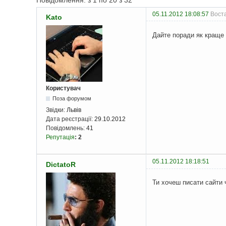
Повідомлення: з 1 по 20 з 32
05.11.2012 18:08:57
Воста
Kato
Дайте поради як краще 
Користувач
Поза форумом
Звідки:
Львів
Дата реєстрації:
29.10.2012
Повідомлень:
41
Репутація
:
2
05.11.2012 18:18:51
DictatoR
Ти хочеш писати сайти 