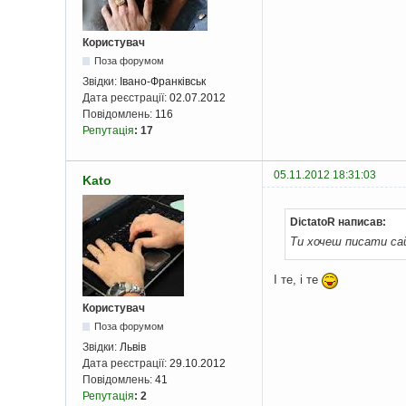
Користувач
Поза форумом
Звідки:
Івано-Франківськ
Дата реєстрації:
02.07.2012
Повідомлень:
116
Репутація
:
17
05.11.2012 18:31:03
Kato
DictatoR написав:
Ти хочеш писати са
І те, і те
Користувач
Поза форумом
Звідки:
Львів
Дата реєстрації:
29.10.2012
Повідомлень:
41
Репутація
:
2