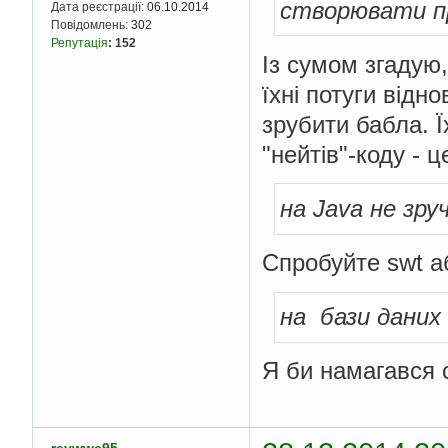
створювати пр
Дата реєстрації:
06.10.2014
Повідомлень:
302
Репутація
:
152
Із сумом згадую,
їхні потуги відн
зрубити бабла. 
"нейтів"-коду - 
на Java не зр
Спробуйте swt аб
на бази дани
Я би намагався 