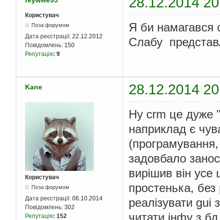
28.12.2014 20
reywwe95
Користувач
Я би намагався 
Поза форумом
Дата реєстрації:
22.12.2012
Слабу представл
Повідомлень:
150
Репутація
:
9
28.12.2014 20
Kane
Ну crm це дуже "
наприклад є чува
(програмування, д
задовбало заноси
вирішив він усе 
Користувач
простенька, без
Поза форумом
Дата реєстрації:
06.10.2014
реалізувати gui 
Повідомлень:
302
читати інфу з бд
Репутація
:
152