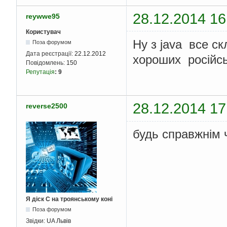
28.12.2014 16
reywwe95
Користувач
Ну з java все ск
Поза форумом
Дата реєстрації:
22.12.2012
хороших російсь
Повідомлень:
150
Репутація
:
9
28.12.2014 17
reverse2500
будь справжнім 
Я діск С на троянському коні
Поза форумом
Звідки:
UA Львів