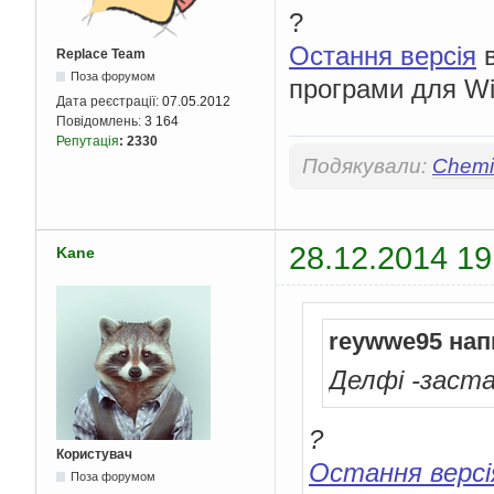
?
Остання версія
в
Replace Team
Поза форумом
програми для Wi
Дата реєстрації:
07.05.2012
Повідомлень:
3 164
Репутація
:
2330
Подякували:
Chemis
28.12.2014 19
Kane
reywwe95 нап
Делфі -заста
?
Користувач
Остання версі
Поза форумом