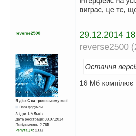
інтерфейс на усі
виграє, це те, щ
29.12.2014 18
reverse2500
reverse2500 (
Остання версія
16 Мб компілює h
Я діск С на троянському коні
Поза форумом
Звідки:
UA Львів
Дата реєстрації:
08.07.2014
Повідомлень:
2 785
Репутація
:
1332