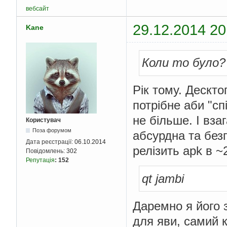
вебсайт
29.12.2014 20
Kane
Коли то було?
Рік тому. Дескто
потрібне аби "с
не більше. І вз
Користувач
Поза форумом
абсурдна та безг
Дата реєстрації:
06.10.2014
релізить apk в ~
Повідомлень:
302
Репутація
:
152
qt jambi
Даремно я його з
для яви, самий 