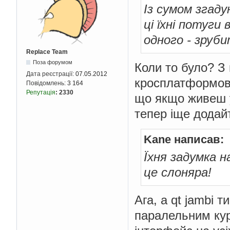
Із сумом згадую
ці їхні потуги
одного - зруби
Replace Team
Поза форумом
Коли то було? З
Дата реєстрації:
07.05.2012
кросплатформови
Повідомлень:
3 164
Репутація
:
2330
що якщо живеш у
тепер іще додайт
Kane написав:
Їхня задумка 
це слоняра!
Ага, а qt jambi т
паралельним кур