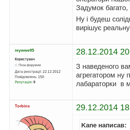
Задумок багато, 
Ну і будеш солід
вирішує реальну
28.12.2014 20
reywwe95
Користувач
З наведеного в
Поза форумом
Дата реєстрації:
22.12.2012
агрегатором ну 
Повідомлень:
150
лабараторки в 
Репутація
:
9
29.12.2014 18
Torbins
Kane написав: