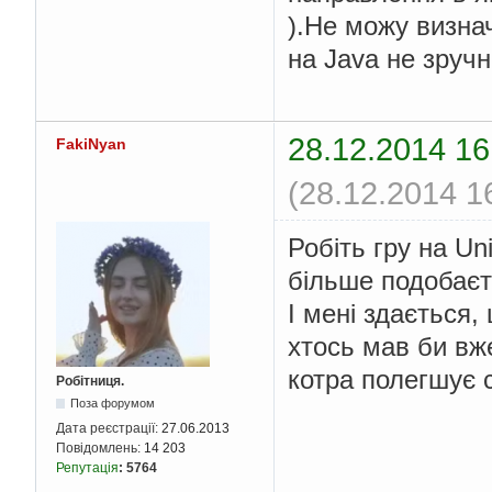
).Не можу визна
на Java не зруч
28.12.2014 16
FakiNyan
(28.12.2014 1
Робіть гру на Un
більше подобаєт
І мені здається
хтось мав би вже
котра полегшує с
Робітниця.
Поза форумом
Дата реєстрації:
27.06.2013
Повідомлень:
14 203
Репутація
:
5764