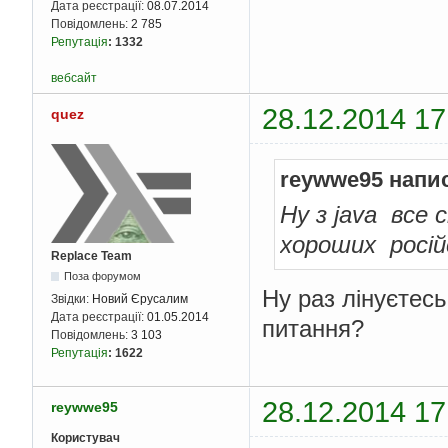
Дата реєстрації:
08.07.2014
Повідомлень:
2 785
Репутація
:
1332
вебсайт
28.12.2014 17
quez
reywwe95 напи
Ну з java все с
хороших росій
Replace Team
Поза форумом
Ну раз лінуєтесь
Звідки:
Новий Єрусалим
Дата реєстрації:
01.05.2014
питання?
Повідомлень:
3 103
Репутація
:
1622
28.12.2014 17
reywwe95
Користувач