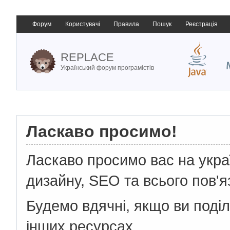
Форум
Користувачі
Правила
Пошук
Реєстрація
REPLACE
Український форум програмістів
Ласкаво просимо!
Ласкаво просимо вас на укр
дизайну, SEO та всього пов'я
Будемо вдячні, якщо ви поді
інших ресурсах.