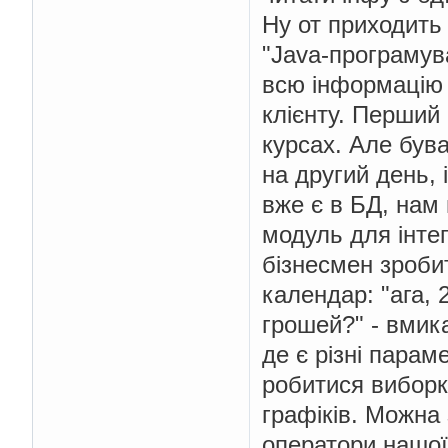
Ну от приходить 
"Java-програмув
всю інформацію п
клієнту. Перший 
курсах. Але був
на другий день, 
вже є в БД, нам
модуль для інтегр
бізнесмен зроби
календар: "ага, 2
грошей?" - вмика
де є різні параме
робитися виборк
графіків. Можна 
оператори нашої