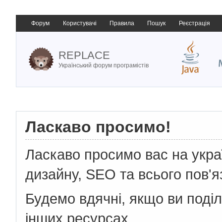
Форум
Користувачі
Правила
Пошук
Реєстрація
REPLACE
Український форум програмістів
Ласкаво просимо!
Ласкаво просимо вас на укр
дизайну, SEO та всього пов'я
Будемо вдячні, якщо ви поді
інших ресурсах.