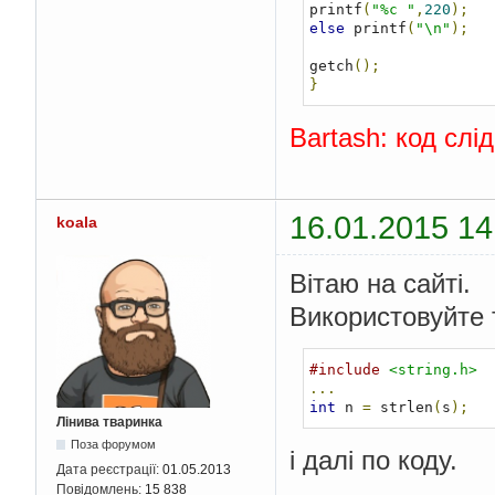
printf
(
"%c "
,
220
);
else
 printf
(
"\n"
);
getch
();
}
Bartash: код слід
16.01.2015 14
koala
Вітаю на сайті.
Використовуйте 
#include
<string.h>
...
int
 n 
=
 strlen
(
s
);
Лінива тваринка
Поза форумом
і далі по коду.
Дата реєстрації:
01.05.2013
Повідомлень:
15 838