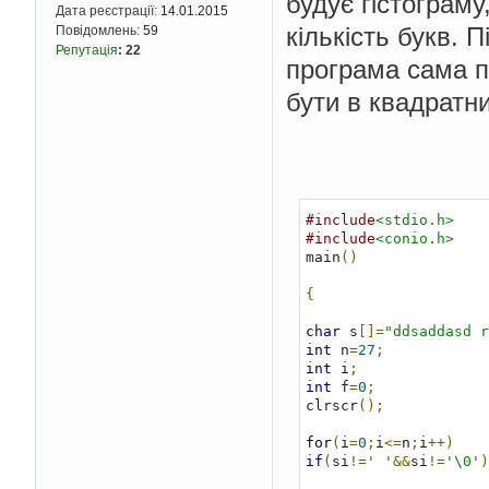
будує гістограму
Дата реєстрації:
14.01.2015
кількість букв. 
Повідомлень:
59
Репутація
:
22
програма сама пі
бути в квадратн
#include
<stdio.h>
#include
<conio.h>
main
()
{
char
 s
[]=
"ddsaddasd r
int
 n
=
27
;
int
 i
;
int
 f
=
0
;
clrscr
();
for
(
i
=
0
;
i
<=
n
;
i
++)
if
(
si
!=
' '
&&
si
!=
'\0'
)