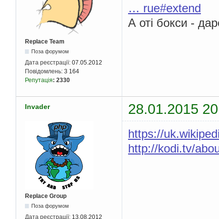
… rue#extend
А оті бокси - да
Replace Team
Поза форумом
Дата реєстрації:
07.05.2012
Повідомлень:
3 164
Репутація
:
2330
28.01.2015 20
Invader
https://uk.wikipe
http://kodi.tv/abou
Replace Group
Поза форумом
Дата реєстрації:
13.08.2012