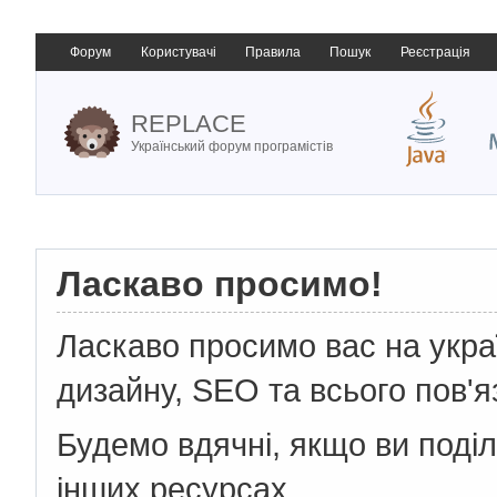
Форум
Користувачі
Правила
Пошук
Реєстрація
REPLACE
Український форум програмістів
Ласкаво просимо!
Ласкаво просимо вас на укр
дизайну, SEO та всього пов'я
Будемо вдячні, якщо ви поді
інших ресурсах.