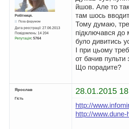
йшов. Але то так
там шось вводит
Робітниця.
Поза форумом
Тому думаю, треб
Дата реєстрації:
27.06.2013
підключався до 
Повідомлень:
14 204
Репутація
:
5764
було дивитись ус
І при цьому тре
от бачив пульти
Що порадите?
28.01.2015 18
Ярослав
Гість
http://www.info
http://www.dune-