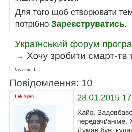
Для того щоб створювати те
потрібно
Зареєструватись
.
Український форум програ
→
Хочу зробити смарт-тв т
Сторінки
1
Повідомлення: 10
28.01.2015 17
FakiNyan
Хайо. Задовбавс
передачі/аніме. 
Думав був, купи