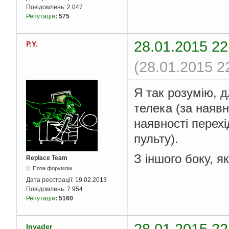
Повідомлень:
2 047
Репутація
:
575
28.01.2015 22
P.Y.
(28.01.2015 2
Я так розумію, д
телека (за наявн
наявності перехі
пульту).
З іншого боку, я
Replace Team
Поза форумом
Дата реєстрації:
19.02.2013
Повідомлень:
7 954
Репутація
:
5160
28.01.2015 22
Invader