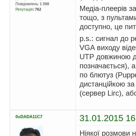
Повідомлень:
1 098
Медiа-плеерiв з
Репутація
:
762
тощо, з пультами
доступно, це пи
p.s.: cигнал до 
VGA виходу вiде
UTP довжиною до
позначається), 
по блютуз (Puppe
дистанційкою за
(cервер Lirc), а
31.01.2015 16
0xDADA11C7
Ніякої розмови 