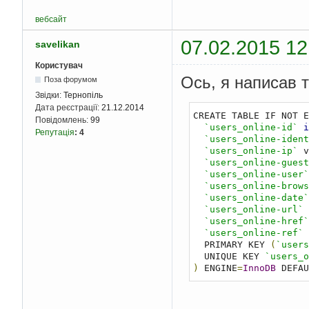
вебсайт
07.02.2015 12
savelikan
Користувач
Ось, я написав т
Поза форумом
Звідки:
Тернопіль
Дата реєстрації:
21.12.2014
CREATE TABLE IF NOT E
Повідомлень:
99
`users_online-id`
i
Репутація
:
4
`users_online-ident
`users_online-ip`
 v
`users_online-guest
`users_online-user`
`users_online-brows
`users_online-date`
`users_online-url`
 
`users_online-href`
`users_online-ref`
 
  PRIMARY KEY 
(
`users
  UNIQUE KEY 
`users_o
)
 ENGINE
=
InnoDB
 DEFAU