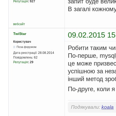
запит буде велик
Репутація
:
927
В загалі кожном
вебсайт
09.02.2015 15
TwiStar
Користувач
Робити таким чи
Поза форумом
Дата реєстрації:
28.08.2014
По-перше, mysql_
Повідомлень:
62
це може призвес
Репутація
:
29
успішною за нез
інший метод зроб
По-друге, коли я
Подякували:
koala