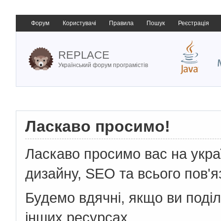
Форум
Користувачі
Правила
Пошук
Реєстрація
REPLACE
Український форум програмістів
Ласкаво просимо!
Ласкаво просимо вас на укр
дизайну, SEO та всього пов'я
Будемо вдячні, якщо ви поді
інших ресурсах.