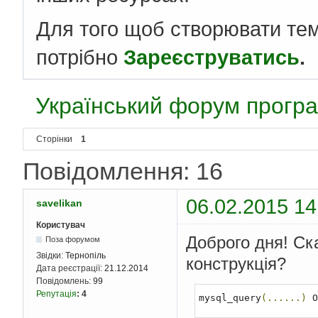
Для того щоб створювати те
потрібно
Зареєструватись
.
Український форум програ
Сторінки
1
Повідомлення: 16
06.02.2015 14
savelikan
Користувач
Доброго дня! Ск
Поза форумом
Звідки:
Тернопіль
конструкція?
Дата реєстрації:
21.12.2014
Повідомлень:
99
Репутація
:
4
mysql_query
(......)
 O