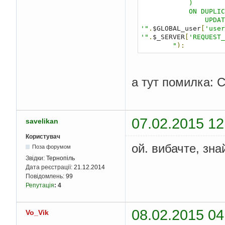
            )

            ON DUPLICATE KEY 

                UPDATE `users_online-user` = 
'"
.
$GLOBAL_user
[
'user
'"
.
$_SERVER
[
'REQUEST_
        "
);
а тут помилка: C
07.02.2015 12
savelikan
Користувач
ой. вибачте, зн
Поза форумом
Звідки:
Тернопіль
Дата реєстрації:
21.12.2014
Повідомлень:
99
Репутація
:
4
08.02.2015 04
Vo_Vik