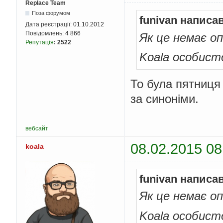
Replace Team
Поза форумом
funivan написав
Дата реєстрації:
01.10.2012
Повідомлень:
4 866
Як це немає о
Репутація
:
2522
Koala особисто
То була пятниця 
за синоніми.
вебсайт
08.02.2015 08
koala
funivan написав
Як це немає о
Koala особисто