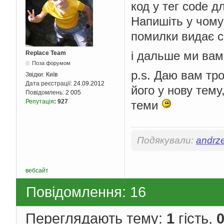
код у тег code д
Напишіть у чому 
помилки видає 
і дальше ми ва
Replace Team
Поза форумом
p.s. Даю вам тр
Звідки:
Київ
Дата реєстрації:
24.09.2012
його у нову тему
Повідомлень:
2 005
Репутація
:
927
теми
Подякували:
andrze
вебсайт
Повідомлення: 16
Переглядають тему:
1
гість,