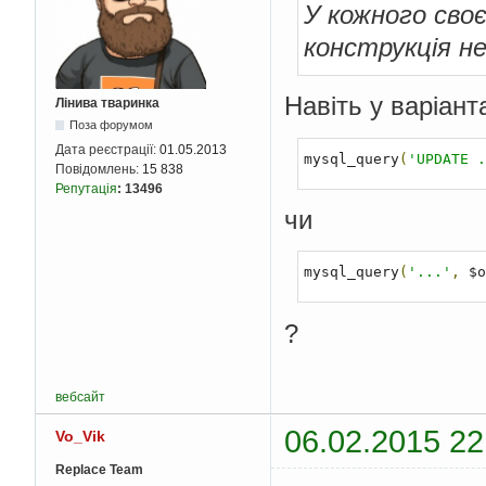
У кожного сво
конструкція н
Навіть у варіант
Лінива тваринка
Поза форумом
Дата реєстрації:
01.05.2013
mysql_query
(
'UPDATE .
Повідомлень:
15 838
Репутація
:
13496
чи
mysql_query
(
'...'
,
 $o
?
вебсайт
06.02.2015 22
Vo_Vik
Replace Team