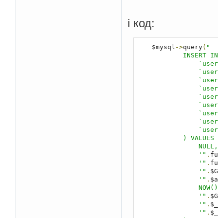
і код:
    $mysql
->
query
(
"

            INSERT INTO `users_online` (

                `users_online-id`,

                `users_online-identif`,

                `users_online-ip`,

                `users_online-user`,

                `users_online-browser`,

                `users_online-date`,

                `users_online-url`,

                `users_online-href`,

                `users_online-ref`

            ) VALUES (

                NULL,

                '"
.
fu
                '"
.
fu
                '"
.
$G
                '"
.
$a
                NOW(),

                '"
.
$G
                '"
.
$_
                '"
.
$_