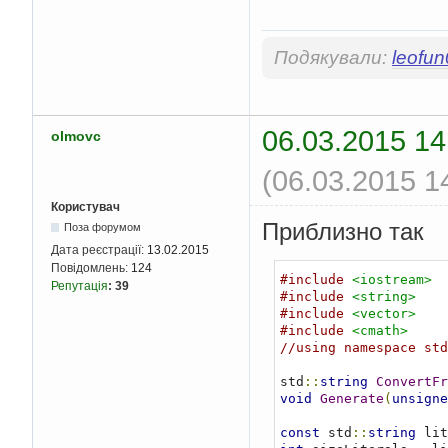
Подякували:
leofu
06.03.2015 14
olmovc
(06.03.2015 1
Користувач
Приблизно так
Поза форумом
Дата реєстрації:
13.02.2015
Повідомлень:
124
#include
<iostream>
Репутація
:
39
#include
<string>
#include
<vector>
#include
<cmath>
//using namespace std
std
::
string
ConvertFr
void
Generate
(
unsigne
const
 std
::
string
 lit