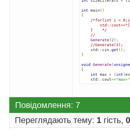
int
 sizeLiterals 
=
 li
int
 main
()
{
/*for(int i = 0;i
        std::cout<<"["<<i<<"]"<<ConvertFrom(i)<<"\n";

    }    */
//
Generate
(
2
);
//Generate(3);
    std
::
cin
.
get
();
}
void
Generate
(
unsigne
{
int
 max 
=
(
int
)
ex
    std
::
cout
<<
"max="
    std
::
string
 s 
=
"
for
(
int
 i 
=
0
;
 i 
{
        s 
=
ConvertFr
Повідомлення: 7
if
(
length 
>
 s
            s
.
insert
(
        std
::
cout
<<
s
<
Переглядають тему:
1
гість,
}
}