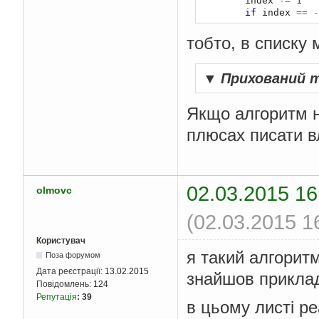
        index 
-=
1
if
 index 
==
-
break
тобто, в списку
result_list
.
append
(
en
print
 result_list
▼
Прихований 
Якщо алгоритм н
плюсах писати в
02.03.2015 16
olmovc
(02.03.2015 1
Користувач
я такий алгоритм
Поза форумом
Дата реєстрації:
13.02.2015
знайшов прикла
Повідомлень:
124
Репутація
:
39
в цьому листі реа