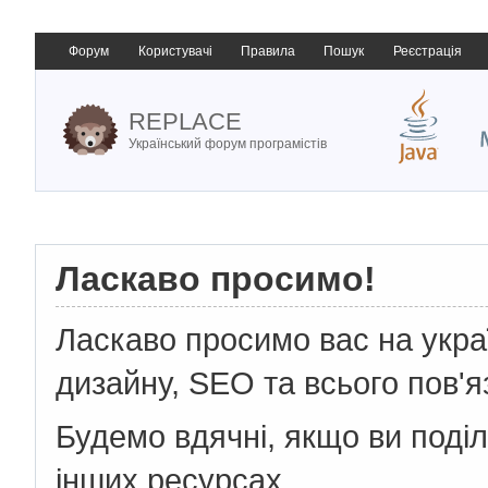
Форум
Користувачі
Правила
Пошук
Реєстрація
REPLACE
Український форум програмістів
Ласкаво просимо!
Ласкаво просимо вас на укр
дизайну, SEO та всього пов'я
Будемо вдячні, якщо ви поді
інших ресурсах.