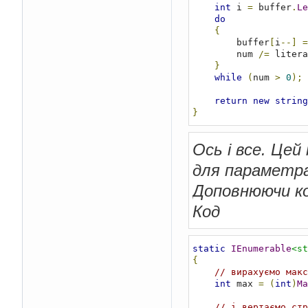
int
 i 
=
 buffer
.
Le
do
{
        buffer
[
i
--]
=
        num 
/=
 litera
}
while
(
num 
>
0
);
return
new
string
}
Ось і все. Цей
для параметра
Доповнюючи к
Код
static
IEnumerable
<st
{
// вирахуємо макс
int
 max 
=
(
int
)
Ma
// і вертаємо стр