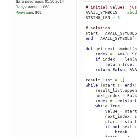
Дата реєстрації:
01.10.2014
# initial values, jus
Повідомлень:
1 068
AVAIL_SYMBOLS 
=
'abcd
Репутація
:
805
STRING_LEN 
=
5
# solution
start 
=
 AVAIL_SYMBOLS
end
=
 AVAIL_SYMBOLS
[-
def
 get_next_symbol
(
s
    index 
=
  AVAIL_SY
if
 index 
==
 len
(
A
return
True
,
 
return
False
,
 AVA
result_list 
=
[]
while
(
start 
!=
end
):
    result_list
.
appen
    next_index 
=
Fals
    index 
=
 len
(
start
while
True
:
        value 
=
 start
        next_index
,
 s
        start 
=
 start
if
not
 next_i
break