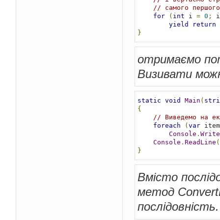
// самого першого
for
(
int
 i 
=
0
;
 i
yield
return
}
отримаємо пот
Визивати можн
static
void
Main
(
stri
{
// Виведемо на ек
foreach
(
var
 item
Console
.
Write
Console
.
ReadLine
(
}
Вмісто послід
метод Convert
послідовність.