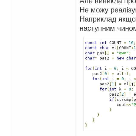
Але виникла пр
Не можу реалізу
Наприклад якщо 
наступним чино
const
int
 COUNT 
=
10
;
const
char
 el
[
COUNT
+
1
char
 pas
[]
=
"qwe"
;
char
*
 pas2 
=
new
char
for
(
int
 i 
=
0
;
 i 
<
 CO
   pas2
[
0
]
=
 el
[
i
];
for
(
int
 j 
=
0
;
 j 
<
      pas2
[
1
]
=
 el
[
j
]
for
(
int
 k 
=
0
;
 
          pas2
[
2
]
=
 e
if
(
strcmp
(
p
             cout
<<
"P
}
}
}
}