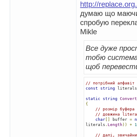
http://replace.or
думаю що маючи 
спробую перекла
Mikle
Все дуже прос
тобю система 
щоб перевести
// потрібний алфавіт
const
string
 literals
static
string
Convert
{
// розмір буфера 
// довжина litera
char
[]
 buffer 
=
n
literals
.
Length
))
+
1
// далі, звичайни