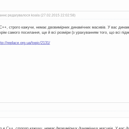
ннє редагувалося koala (27.02.2015 22:02:58)
ULL
));
 m
,
 ind
,
 ind2
;
C++, строго кажучи, немає двовимірних динамічних масивів. У вас динам
orennia massuvy\n"
;
крім самого посилання, ще й всі розміри (з урахуванням того, що всі пі
rina, Dovgota:"
;
m
;
ttp://replace.org.ua/topic/2131/
=
new
int
*[
m
];
i 
<
 m
;
 i
++)
=
new
int
[
n
];
i 
<
 m
;
 i
++)
0
;
 j 
<
n
;
 j
++)
mas1
[
i
][
j
]
=
 rand
()
%
25
;
out 
<<
 dmas1
[
i
][
j
]
<<
"\t"
;
endl
;
 в C++, строго кажучи, немає двовимірних динамічних масивів. У вас д