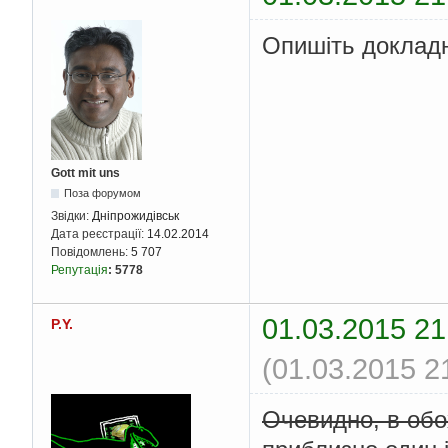
}
}
Опишіть докладн
void
 func
(
char
*
 str
)
{
int
 c
,
 lenght
;
char
 tmp
;
int
 length 
=
 strl
for
(
c 
=
0
;
 c 
<
 l
{
        tmp 
=
 str
[
 c 
Gott mit uns
        str
[
 c 
]
=
 st
Поза форумом
        str
[
length 
-
 
}
Звідки:
Дніпрожидівськ
for
(
c 
=
0
;
 c 
<
 l
Дата реєстрації:
14.02.2014
{
Повідомлень:
5 707
        printf
(
"%s "
,
Репутація
:
5778
}
}
01.03.2015 21
P.Y.
(01.03.2015 2
Очевидно, в обо