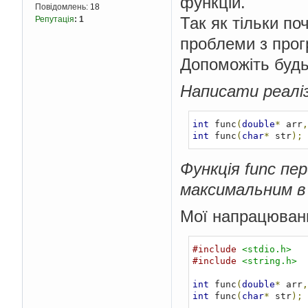
функцій.
Повідомлень:
18
Так як тільки п
Репутація
:
1
проблеми з про
Допоможіть будь
Написати реалі
int
 func
(
double
*
 arr
,
int
 func
(
char
*
 str
);
Функція func пе
максимальним в
Мої напрацюван
#include
<stdio.h>
#include
<string.h>
int
 func
(
double
*
 arr
,
int
 func
(
char
*
 str
);