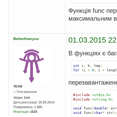
Функція func пе
максимальним в
01.03.2015 22
Betterthanyou
В функціях є баг
int
 i
,
 k
,
 tmp
;
for
(
i 
=
0
;
 i 
<
 lengt
перезавантаженн
TEAM
Поза форумом
#include
<stdio.h>
Звідки:
Київ
#include
<string.h>
Дата реєстрації:
16.05.2014
Повідомлень:
1 695
void
 func
(
double
*
 arr
Репутація
:
1025
void
 func
(
char
*
 str
);