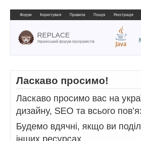
Форум
Користувачі
Правила
Пошук
Реєстрація
REPLACE
Український форум програмістів
Ласкаво просимо!
Ласкаво просимо вас на укр
дизайну, SEO та всього пов'я
Будемо вдячні, якщо ви поді
інших ресурсах.