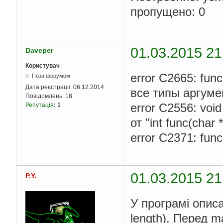
пропущено: 0
01.03.2015 21
Daveper
Користувач
error C2665: fun
Поза форумом
Дата реєстрації:
06.12.2014
все типы аргуме
Повідомлень:
18
error C2556: voi
Репутація
:
1
от "int func(cha
error C2371: fu
01.03.2015 21
P.Y.
У програмі описано
length). Перед m