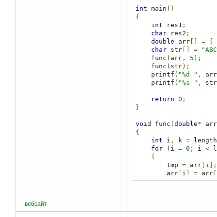
int
 main
()
{
int
 res1
;
char
 res2
;
double
 arr
[]
=
{
char
 str
[]
=
"ABC
    func
(
arr
,
5
);
    func
(
str
);
    printf
(
"%d "
,
 arr
    printf
(
"%s "
,
 str
return
0
;
}
void
 func
(
double
*
 arr
{
int
 i
,
 k 
=
 length
for
(
i 
=
0
;
 i 
<
 l
{
        tmp 
=
 arr
[
i
];
        arr
[
i
]
=
 arr
[
        arr
[
k
]
=
 tmp
;
}
for
(
i 
=
0
;
 i 
<
 l
вебсайт
{
        printf
(
"%d "
,