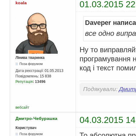
01.03.2015 22
koala
}
}
void
 func
(
char
*
 str
)
{
Daveper написа
int
 c
,
 lenght
;
char
 tmp
;
все одно випр
int
 length 
=
 strl
for
(
c 
=
0
;
 c 
<
 l
{
Ну то виправляйт
        tmp 
=
 str
[
c
];
        str
[
c
]
=
 str
[
програмування не
Лінива тваринка
        str
[
length 
-
 
Поза форумом
}
код і текст поми
//lenght!=length !!!
Дата реєстрації:
01.05.2013
    lenght 
=
 strlen
(
s
Повідомлень:
15 838
for
(
c 
=
0
;
 c 
<
 l
Репутація
:
13496
{
Подякували:
Дмит
        printf
(
"%s "
,
}
}
вебсайт
04.03.2015 14
Дмитро-Чебурашка
Користувач
То абсолютна пр
Поза форумом