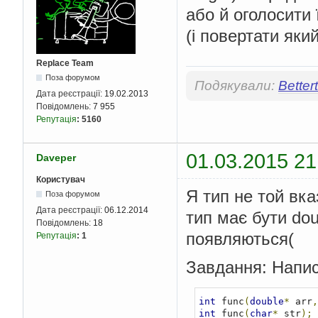
або й оголосити ї
(і повертати яки
Replace Team
Поза форумом
Подякували:
Better
Дата реєстрації:
19.02.2013
Повідомлень:
7 955
Репутація
:
5160
01.03.2015 21
Daveper
Користувач
Я тип не той вказ
Поза форумом
Дата реєстрації:
06.12.2014
тип має бути do
Повідомлень:
18
появляються(
Репутація
:
1
Завдання: Напис
int
 func
(
double
*
 arr
,
int
 func
(
char
*
 str
);