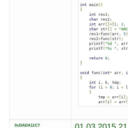
int
 main
()
{
int
 res1
;
char
 res2
;
int
 arr
[]={
1
,
2
,
char
 str
[]
=
"ABC
    res1
=
func
(
arr
,
5
)
    res2
=
func
(
str
);
    printf
(
"%d "
,
 arr
    printf
(
"%s "
,
 str
return
0
;
}
void
 func
(
int
*
 arr
,
i
{
int
 i
,
 k
,
 tmp
;
for
(
i 
=
0
;
 i 
<
 l
{
        tmp 
=
 arr
[
i
];
        arr
[
i
]
=
 arr
[
        arr
[
k
]
=
 tmp
;
}
for
(
i 
=
0
;
 i 
<
 l
{
01.03.2015 21
0xDADA11C7
        printf
(
"%d "
,