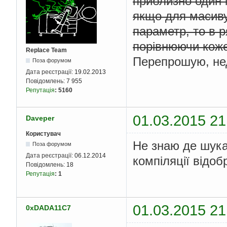
приблизно один і
якщо для масиву
параметр, то в 
порівнюючи коже
Replace Team
Перепрошую, не
Поза форумом
Дата реєстрації:
19.02.2013
Повідомлень:
7 955
Репутація
:
5160
01.03.2015 21
Daveper
Користувач
Не знаю де шукат
Поза форумом
Дата реєстрації:
06.12.2014
компіляції відо
Повідомлень:
18
Репутація
:
1
01.03.2015 21
0xDADA11C7