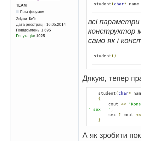
student
(
char
*
 name
TEAM
Поза форумом
Звідки:
Київ
всі параметри
Дата реєстрації:
16.05.2014
конструктор м
Повідомлень:
1 695
Репутація
:
1025
само як і кон
student
()
Дякую, тепер пр
    student
(
char
*
 nam
{
        cout 
<<
"Kons
" sex = "
;
        sex 
?
 cout 
<<
}
А як зробити по