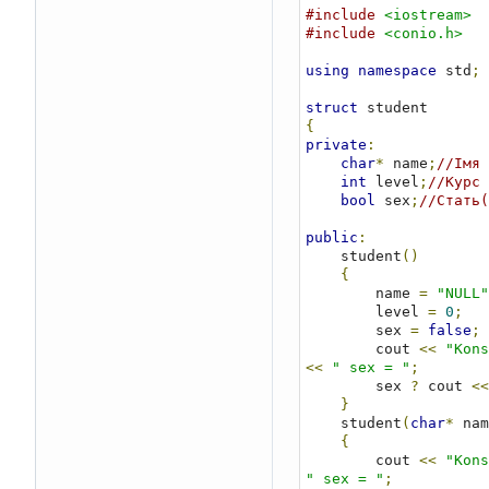
#include
<iostream>
#include
<conio.h>
using
namespace
 std
;
struct
{
private
:
char
*
 name
;
//Імя
int
 level
;
//Курс
bool
 sex
;
//Стать(
public
:
    student
()
{
        name 
=
"NULL"
        level 
=
0
;
        sex 
=
false
;
        cout 
<<
"Kons
<<
" sex = "
;
        sex 
?
 cout 
<<
}
    student
(
char
*
 nam
{
        cout 
<<
"Kons
" sex = "
;