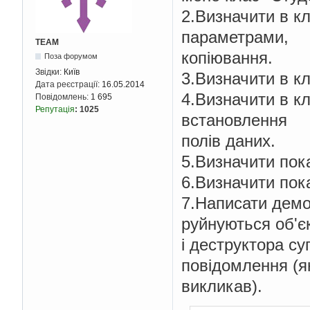
2.Визначити в кл
параметрами,
TEAM
копіювання.
Поза форумом
Звідки:
Київ
3.Визначити в кл
Дата реєстрації:
16.05.2014
4.Визначити в кл
Повідомлень:
1 695
Репутація
:
1025
встановлення
полів даних.
5.Визначити пок
6.Визначити пок
7.Написати демо
руйнуються об'є
і деструктора с
повідомлення (як
викликав).