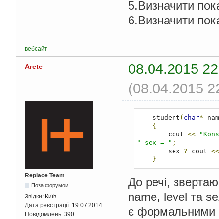
5.Визначити пок
6.Визначити пок
вебсайт
08.04.2015 22
Arete
(08.04.2015 2
    student
(
char
*
 nam
{
        cout 
<<
"Kons
" sex = "
;
        sex 
?
 cout 
<<
}
Replace Team
До речі, зверта
Поза форумом
name, level та s
Звідки:
Київ
Дата реєстрації:
19.07.2014
є формальними п
Повідомлень:
390