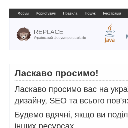
Форум
Користувачі
Правила
Пошук
Реєстрація
REPLACE
Український форум програмістів
Ласкаво просимо!
Ласкаво просимо вас на укр
дизайну, SEO та всього пов'я
Будемо вдячні, якщо ви поді
інших ресурсах.