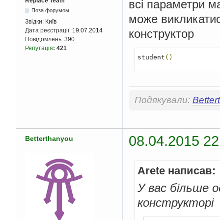
{
Replace Team
всі параметри м
    student 
Student1
(
Поза форумом
може викликатись
Звідки:
Київ
    student 
Student2
;
конструктор
Дата реєстрації:
19.07.2014
Student2
.
EnterDat
Повідомлень:
390
Student2
.
PrintDat
Репутація
:
421
student
()
    getch
();
return
0
;
}
Подякували:
Better
08.04.2015 22
Betterthanyou
Arete написав:
У вас більше 
конструкторі