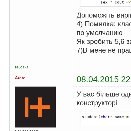
        sex 
?
 cout 
<<
}
    student
(
const
 stu
Допоможіть вир
{
4) Помилка: кла
        cout 
<<
"Kons
}
по умолчанию
/////////////////
~
student
()
//Дестр
Як зробить 5,6 
{
        cout 
<<
"dest
7)В мене не пра
}
/////////////////
void
EnterData
(
ch
{
вебсайт
        name 
=
 str
;
08.04.2015 22
        level 
=
 num
;
Arete
        sex 
=
var
;
}
void
PrintData
()
У вас більше од
{
конструкторі
        cout 
<<
"name
        sex 
?
 cout 
<<
}
};
student
(
char
*
 name 
=
int
 main
()