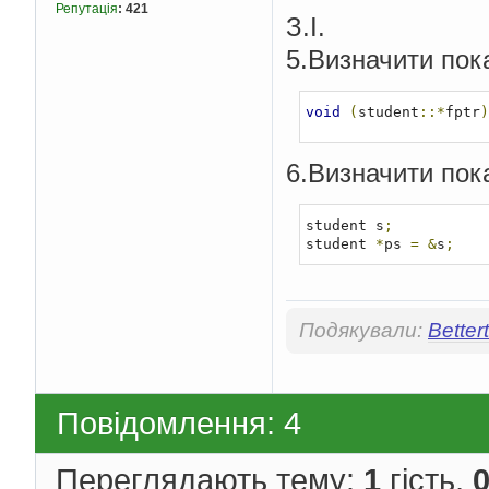
Репутація
:
421
З.І.
5.Визначити пок
void
(
student
::*
fptr
)
6.Визначити пок
student s
;
student 
*
ps 
=
&
s
;
Подякували:
Better
Повідомлення: 4
Переглядають тему:
1
гість,