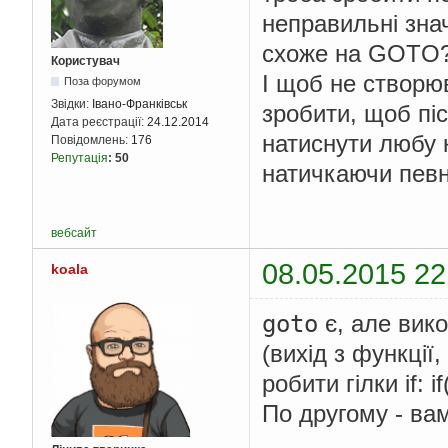
неправильні зна
схоже на GOTO
Користувач
І щоб не створюв
Поза форумом
Звідки:
Івано-Франківськ
зробити, щоб пі
Дата реєстрації:
24.12.2014
натиснути любу 
Повідомлень:
176
Репутація
:
50
натичкаючи певн
вебсайт
08.05.2015 22
koala
goto
є, але вико
(вихід з функції,
робити гілки if:
По другому - вам