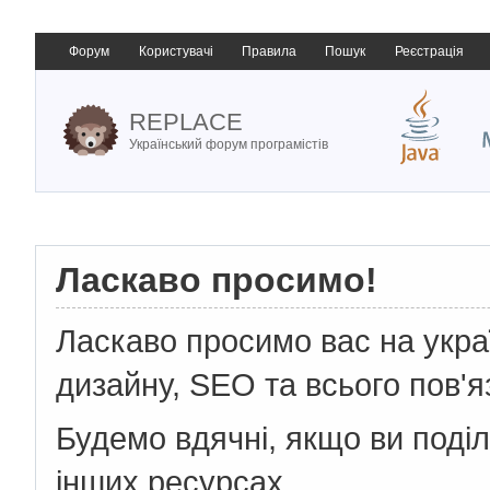
Форум
Користувачі
Правила
Пошук
Реєстрація
REPLACE
Український форум програмістів
Ласкаво просимо!
Ласкаво просимо вас на укр
дизайну, SEO та всього пов'я
Будемо вдячні, якщо ви поді
інших ресурсах.