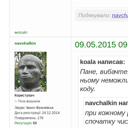
Подякували:
navcha
вебсайт
09.05.2015 09
navchalkin
koala написав:
Пане, вибачте,
ньому неможли
коду.
Користувач
Поза форумом
navchalkin на
Звідки:
Івано-Франківськ
при кожному 
Дата реєстрації:
24.12.2014
Повідомлень:
176
спочатку чис
Репутація
:
50