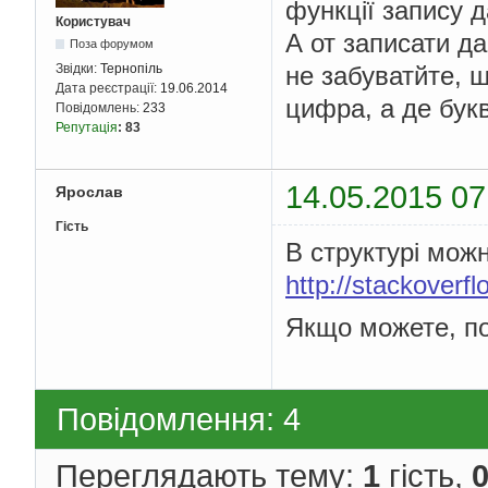
функції запису д
Користувач
А от записати д
Поза форумом
не забуватйте, щ
Звідки:
Тернопіль
Дата реєстрації:
19.06.2014
цифра, а де букв
Повідомлень:
233
Репутація
:
83
14.05.2015 07
Ярослав
Гість
В структурі мож
http://stackoverf
Якщо можете, по
Повідомлення: 4
Переглядають тему:
1
гість,