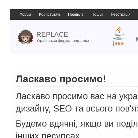
Форум
Користувачі
Правила
Пошук
Реєстрація
REPLACE
Український форум програмістів
Ласкаво просимо!
Ласкаво просимо вас на укр
дизайну, SEO та всього пов'я
Будемо вдячні, якщо ви поді
інших ресурсах.