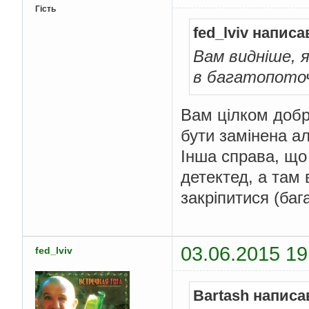
Гість
fed_lviv написа
Вам видніше, я
в багатопоточ
Вам цілком добре
бути замінена а
Інша справа, що
детектед, а там 
закріпитися (бага
03.06.2015 19
fed_lviv
Bartash написа