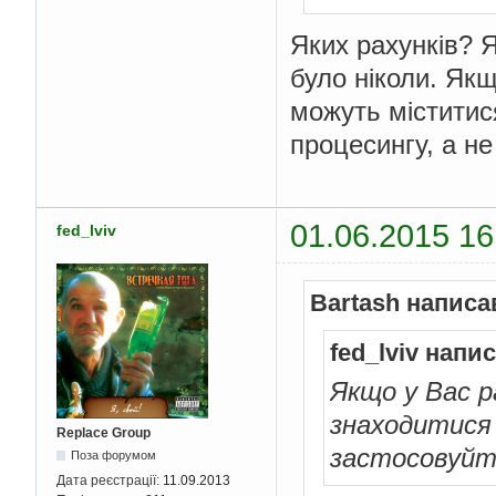
Яких рахунків? Я
було ніколи. Якщ
можуть міститис
процесингу, а н
01.06.2015 16
fed_lviv
Bartash написа
fed_lviv напи
Якщо у Вас р
знаходитися 
Replace Group
застосовуйт
Поза форумом
Дата реєстрації:
11.09.2013