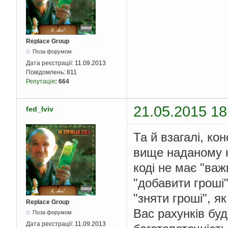
Replace Group
Поза форумом
Дата реєстрації:
11.09.2013
Повідомлень:
811
Репутація
:
664
21.05.2015 18
fed_lviv
Та й взагалі, к
вище наданому ко
коді не має "важ
"добавити гроші
"зняти гроші", я
Replace Group
Вас рахунків буд
Поза форумом
Дата реєстрації:
11.09.2013