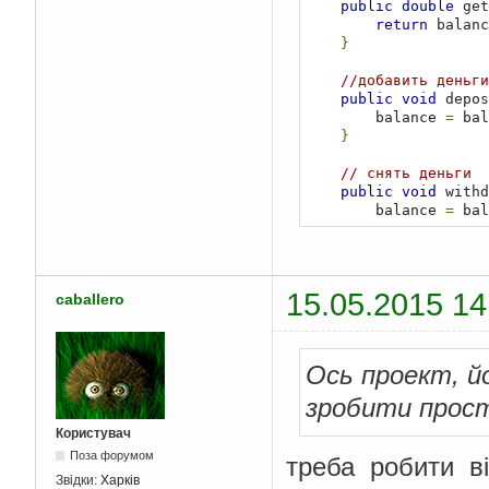
public
double
 get
        frame
.
setSize
return
 balanc
        frame
.
setLoca
}
        frame
.
setVisi
//добавить деньги
//показать ба
public
void
 depos
        displayBalan
        balance 
=
 bal
}
}
// добавление все
// снять деньги
private
void
 addC
public
void
 withd
        jlblBalanc
        balance 
=
 bal
Евро
}
        jlblBalance 
=
}
        jlblMoneyCa
        jtxtMoney 
=
n
15.05.2015 14
        jbtnWithdraw 
caballero
        jbtnDeposit 
=
//выравнивани
Ось проект, й
        jlblBalanc
        jlblMoneyCa
зробити прос
//зеленый цве
Користувач
        jlblBalance
.
s
Поза форумом
треба робити в
        jlblBalance
.
s
Звідки:
Харків
        jlblBalance
.
s