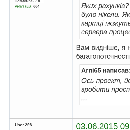
Повідомлень:
811
Яких рахунків?
Репутація
:
664
було ніколи. Я
картці можуть
сервера процес
Вам видніше, я н
багатопоточності
Arni65 написав
Ось проект, й
зробити прос
...
03.06.2015 09
User 298