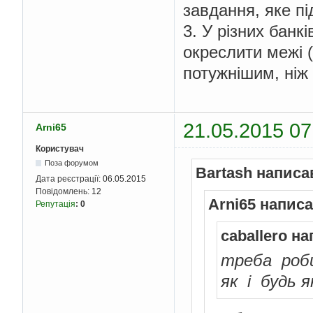
завдання, яке пі
//если не чис
3. У різних банк
if
(!
isDouble
            message 
=
окреслити межі 
//если < 
потужнішим, ніж
}
else
if
(
Do
            message 
=
//если > 
21.05.2015 07
}
else
if
(
Do
Arni65
            message 
=
Користувач
// если в
Поза форумом
Bartash написа
}
else
{
Дата реєстрації:
06.05.2015
return
tr
Повідомлень:
12
}
Arni65 написа
Репутація
:
0
//сообщение п
JOptionPane
.
s
caballero на
JOptionPane
.
WARNING_M
        jtxtMoney
.
req
треба роби
        jtxtMoney
.
sel
як i будь 
return
false
;
}