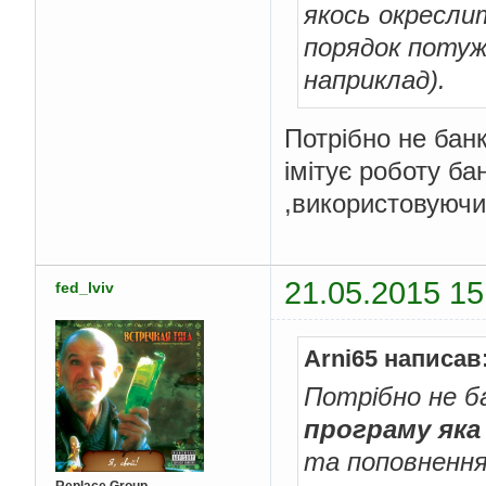
якось окресли
}
порядок потуж
//сообщение п
JOptionPane
.
s
наприклад).
JOptionPane
.
WARNING_M
        jtxtMoney
.
req
        jtxtMoney
.
sel
Потрібно не бан
return
false
;
}
імітує роботу б
,використовуючи
//проверка строки
private
boolean
 i
try
{
Double
.
pa
return
tr
21.05.2015 15
fed_lviv
}
catch
(
Numb
return
fa
}
}
Arni65 написав
//проверка строки
Потрібно не б
private
boolean
 i
try
{
програму яка
Integer
.
p
та поповнення
return
tr
}
catch
(
Numb