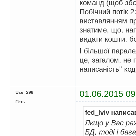
команд (щоб збер
Побічний потік 2
виставлянням пра
знатиме, що, на
видати кошти, бо 
І більшої парале
це, загалом, не 
написаність" код
01.06.2015 09
User 298
Гість
fed_lviv написа
Якщо у Вас ра
БД, тоді і ба