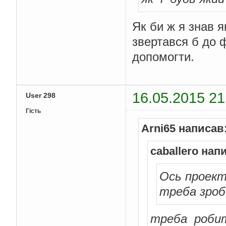
}
Як би ж я знав я
//показывает бала
private
void
 disp
звертався б до 
//конвертиров
String
 balanc
допомогти.
//показать ре
        jlblBalance
.
s
}
16.05.2015 21
User 298
//пополнение
Гість
private
void
 depo
// проверка -
Arni65 написав
if
(
isValidDe
//получит
double
 mo
caballero нап
//добавит
Ось проект
            account
.
d
треба зро
//сообщен
JOptionPa
"Сообщение"
,
JOptionP
треба робит
// пересч