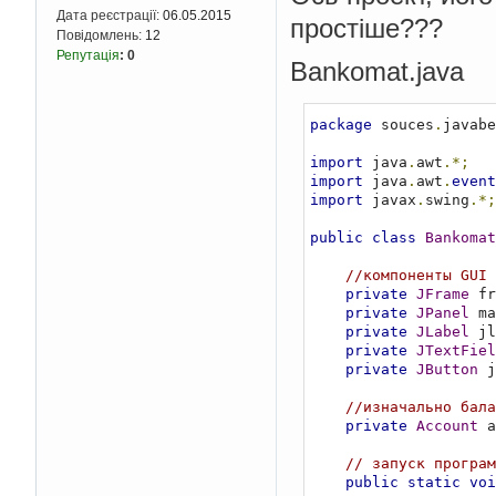
Дата реєстрації:
06.05.2015
простіше???
Повідомлень:
12
Репутація
:
0
Bankomat.java
package
 souces
.
javabe
import
 java
.
awt
.*;
import
 java
.
awt
.
event
import
 javax
.
swing
.*;
public
class
Bankomat
//компоненты GUI
private
JFrame
 fr
private
JPanel
 ma
private
JLabel
 jl
private
JTextFiel
private
JButton
 j
//изначально бала
private
Account
 a
// запуск програм
public
static
voi