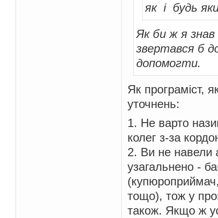
як i будь як
            disp
}
}
Як би ж я зна
//снятие
звертався б д
private
void
 with
// проверка н
допомогти.
if
(
isValidWi
//получит
int
 money
Як програміст, 
//вычесть
уточнень:
            account
.
w
1. Не варто наз
//сообщен
JOptionPa
колег з-за кордо
JOptionPane
.
INFORMATI
2. Ви не навели
// пересч
узагальнено - б
            disp
}
(купюроприймач, 
}
тощо), тож у про
//проверка суммы 
private
boolean
 i
також. Якщо ж ус
String
 messag