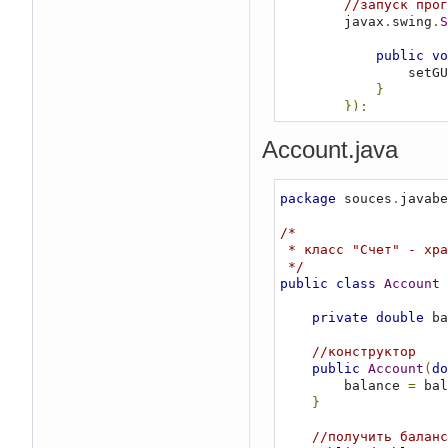
//запуск прог
        javax
.
swing
.
S
public
vo
                se
}
});
}
Account.java
private
static
vo
Bankomat
 gui 
}
package
 souces
.
javabe
//конструктор
/*

public
Bankomat
()
 * класс "Счет" - хранит деньги

//контейнеры
 */
        frame 
=
new
J
public
class
Account
        mainPanel 
=
n
        mainPanel
.
set
private
double
 ba
        frame
.
getCont
//конструктор
public
Account
(
do
        addComponents
        balance 
=
 bal
}
//свойства фр
        frame
.
setDefa
//получить баланс
        frame
.
setResi