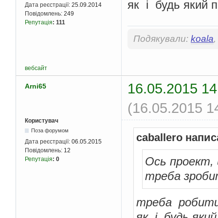
як i будь який 
Дата реєстрації:
25.09.2014
//добавление 
Повідомлень:
249
        mainPanel
.
add
Репутація
:
111
        mainPanel
.
add
Подякували:
koala
        mainPanel
.
add
        mainPanel
.
add
        mainPanel
.
add
        mainPanel
.
add
вебсайт
//слушатели с
16.05.2015 14
Arni65
        jbtnWithdraw
.
        jbtnDeposit
.
a
(16.05.2015 1
}
//перехват нажати
Користувач
@Override
Поза форумом
caballero напис
public
void
 actio
Дата реєстрації:
06.05.2015
Повідомлень:
12
//нажали кноп
Ось проект, 
Репутація
:
0
if
(
e
.
getSour
            withdraw
(
треба зроби
//нажали 
}
else
if
(
e
.
треба робити
            deposit
()
}
як i будь яки