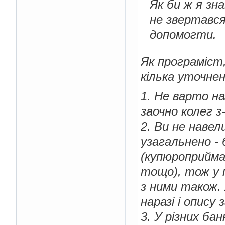
Як би ж я зн
//проверку на сум
private
boolean
 i
не звертався
String
 messag
допомогти.
//если не чис
if
(!
isIntege
            message 
=
Як програміст
//если < 
кілька уточнен
}
else
if
(
In
            message 
=
1. Не варто н
//если > 
заочно колег з
}
else
if
(
In
            message 
=
2. Ви не наве
// если н
узагальнено -
}
else
if
(
In
(купюроприймач
            message 
=
тощо), тож у 
// недост
}
else
if
(
ac
з ними також.
            message 
=
наразі і опису
//если вс
3. У різних ба
}
else
{
return
tr