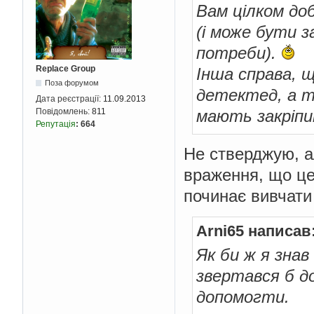
Вам цілком до
(і може бути 
потреби).
Replace Group
Інша справа, 
Поза форумом
детектед, а та
Дата реєстрації:
11.09.2013
мають закріпи
Повідомлень:
811
Репутація
:
664
Не стверджую, а
враження, що це
починає вивчати
Arni65 написав
Як би ж я зна
звертався б д
допомогти.