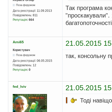
Replace Group
return
fa
Поза форумом
}
Так програма ко
}
Дата реєстрації:
11.09.2013
"проскакували"
}
Повідомлень:
811
Репутація
:
664
багатопоточност
21.05.2015 15
Arni65
Користувач
так, консольну 
Поза форумом
Дата реєстрації:
06.05.2015
Повідомлень:
12
Репутація
:
0
21.05.2015 15
fed_lviv
Тоді навіщо