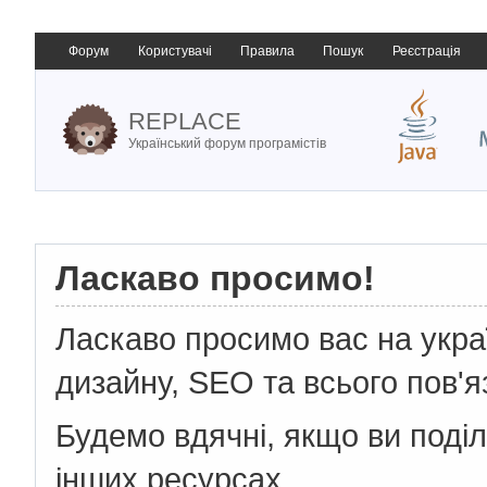
Форум
Користувачі
Правила
Пошук
Реєстрація
REPLACE
Український форум програмістів
Ласкаво просимо!
Ласкаво просимо вас на укр
дизайну, SEO та всього пов'я
Будемо вдячні, якщо ви поді
інших ресурсах.