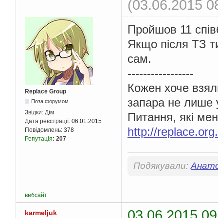
(03.06.2015 0
Пройшов 11 співб
Якщо після ТЗ т
сам.
-----------------
Кожен хоче взял
Replace Group
запара не лише 
Поза форумом
Звідки:
Дім
Питання, які мен
Дата реєстрації:
06.01.2015
http://replace.or
Повідомлень:
378
Репутація
:
207
Подякували:
Анато
вебсайт
03.06.2015 09
karmeljuk