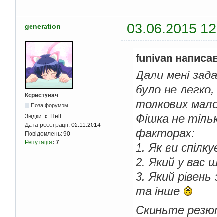
03.06.2015 12
generation
funivan написав
Дали мені зада
було не легко,
Користувач
толкових мало
Поза форумом
Фішка не тільк
Звідки:
c. Hell
Дата реєстрації:
02.11.2014
факторах:
Повідомлень:
90
Репутація
:
7
1. Як ви спілк
2. Який у вас 
3. Який рівен
та інше
Скиньте резю