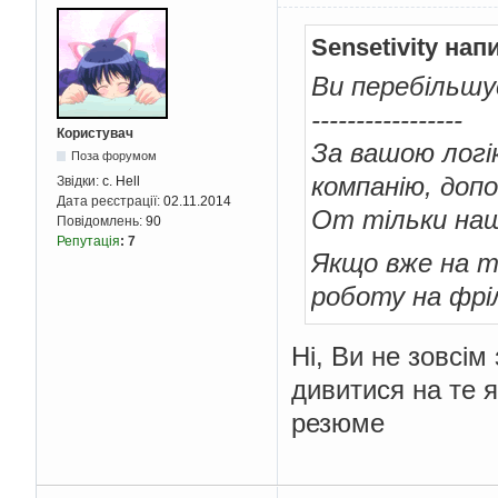
Sensetivity нап
Ви перебільшу
-----------------
Користувач
За вашою логік
Поза форумом
компанію, допо
Звідки:
c. Hell
Дата реєстрації:
02.11.2014
От тільки нащ
Повідомлень:
90
Репутація
:
7
Якщо вже на т
роботу на фріл
Ні, Ви не зовсім
дивитися на те я
резюме