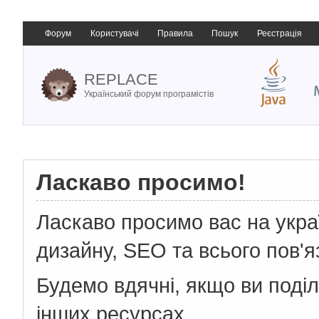
Форум
Користувачі
Правила
Пошук
Реєстрація
REPLACE
Український форум програмістів
Ласкаво просимо!
Ласкаво просимо вас на укр
дизайну, SEO та всього пов'я
Будемо вдячні, якщо ви поді
інших ресурсах.