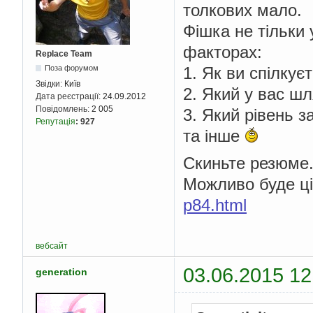
толкових мало.
Фішка не тільки 
факторах:
Replace Team
1. Як ви спілкує
Поза форумом
Звідки:
Київ
2. Який у вас шл
Дата реєстрації:
24.09.2012
Повідомлень:
2 005
3. Який рівень з
Репутація
:
927
та інше
Скиньте резюме
Можливо буде ц
p84.html
вебсайт
03.06.2015 12
generation