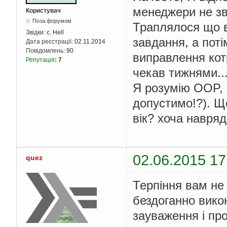
менеджери не зв
Користувач
Поза форумом
Траплялося що в
Звідки:
c. Hell
завдання, а пот
Дата реєстрації:
02.11.2014
Повідомлень:
90
виправлення котр
Репутація
:
7
чекав тижнями..
Я розумію OOP, 
допустимо!?). Щ
вік? хоча навряд.
02.06.2015 17
quez
Терпіння вам не
бездоганно викон
зауваження і пр