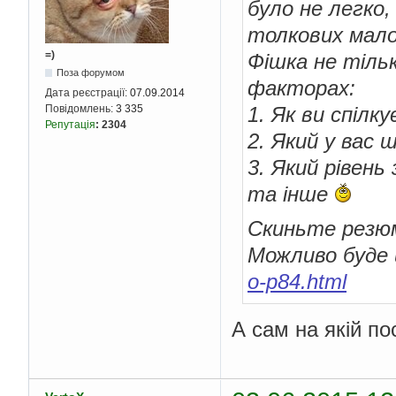
було не легко,
толкових мало
=)
Фішка не тільк
Поза форумом
факторах:
Дата реєстрації:
07.09.2014
1. Як ви спілк
Повідомлень:
3 335
Репутація
:
2304
2. Який у вас 
3. Який рівен
та інше
Скиньте резю
Можливо буде 
o-p84.html
А сам на якiй по