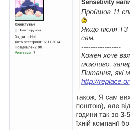
Sensetivity нап
Пройшов 11 спі
Користувач
Якщо після ТЗ
Поза форумом
сам.
Звідки:
c. Hell
Дата реєстрації:
02.11.2014
-----------------
Повідомлень:
90
Репутація
:
7
Кожен хоче взя
можливо, запа
Питання, які м
http://replace.
також, Я сам ви
поштою), але ві
години так зо 3
їхній компанії бо