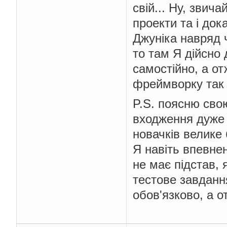
свій... Ну, звич
проекти та і док
Джуніка навряд 
то там Я дійсно 
самостійно, а от
фреймворку так 
P.S. поясню сво
входження дуже 
новачків велике 
Я навіть впевнен
не має підстав, 
тестове завданн
обов'язково, а о