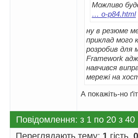
Можливо буде
… o-p84.html
ну в резюме ме
приклад мого к
розробив для м
Framework адже
навчився випр
мережі на хост
А покажіть-но ґі
Повідомлення: з 1 по 20 з 40
Переглядають тему:
1
гість,