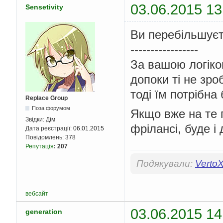
03.06.2015 13
Sensetivity
Ви перебільшуєт
-----------------
За вашою логікою
допоки ті не зро
тоді їм потрібна
Replace Group
Поза форумом
Якщо вже на те 
Звідки:
Дім
фрілансі, буде і
Дата реєстрації:
06.01.2015
Повідомлень:
378
Репутація
:
207
Подякували:
Verto
вебсайт
03.06.2015 14
generation