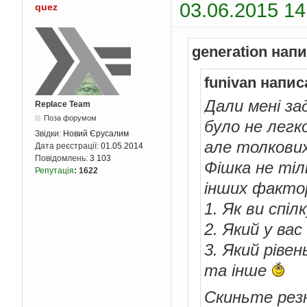
03.06.2015 14
quez
generation нап
funivan напис
Дали мені за
Replace Team
Поза форумом
було не легк
Звідки:
Новий Єрусалим
але толкових
Дата реєстрації:
01.05.2014
Повідомлень:
3 103
Фішка не тіл
Репутація
:
1622
інших факто
1. Як ви спі
2. Який у вас
3. Який ріве
та інше
Скиньте рез