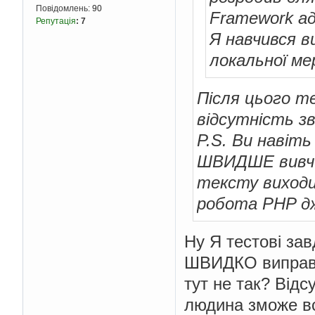
Повідомлень:
90
Framework ад
Репутація
:
7
Я навчився в
локальної ме
Після цього т
відсутність зв
P.S. Ви навіть
ШВИДШЕ вивчит
тексту виходи
робота PHP дж
Ну Я тестові зав
ШВИДКО виправля
тут не так? Відс
людина зможе вс