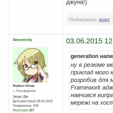
джуна!)
Подякували:
quez
03.06.2015 12
Sensetivity
generation нап
ну в резюме ме
приклад мого к
розробив для м
Replace Group
Framework адже
Поза форумом
навчився випр
Звідки:
Дім
мережі на хост
Дата реєстрації:
06.01.2015
Повідомлень:
378
Репутація
:
207