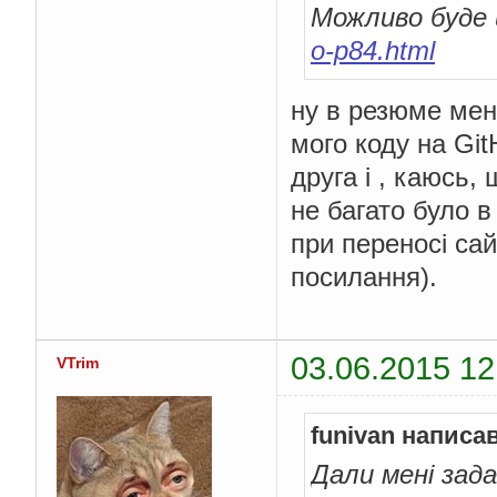
Можливо буде 
o-p84.html
ну в резюме мені
мого коду на Git
друга і , каюсь
не багато було 
при переносі са
посилання).
03.06.2015 12
VTrim
funivan написав
Дали мені зада