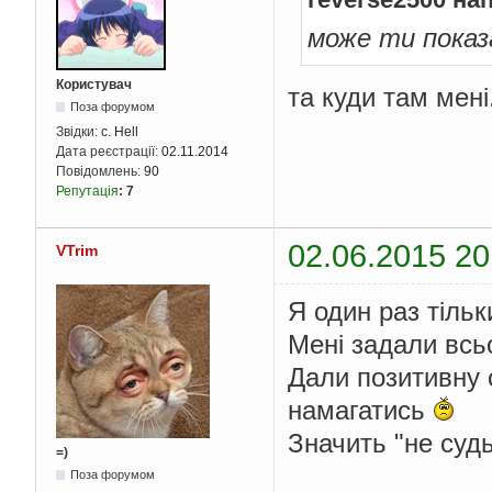
може ти показ
Користувач
та куди там мені.
Поза форумом
Звідки:
c. Hell
Дата реєстрації:
02.11.2014
Повідомлень:
90
Репутація
:
7
02.06.2015 20
VTrim
Я один раз тiль
Менi задали всьо
Дали позитивну о
намагатись
Значить "не суд
=)
Поза форумом