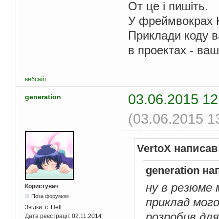
От це і пишіть.
У фреймвокрах 
Приклади коду ва
в проектах - ваш
вебсайт
03.06.2015 12
generation
(03.06.2015 1
VertoX написав
generation на
ну в резюме 
Користувач
Поза форумом
приклад мого 
Звідки:
c. Hell
розробив для
Дата реєстрації:
02.11.2014