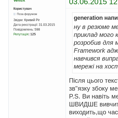
03.06.2015 12
VertoX
Користувач
Поза форумом
generation нап
Звідки:
Кривий Ріг
Дата реєстрації:
31.03.2015
ну в резюме ме
Повідомлень:
598
приклад мого к
Репутація
:
125
розробив для м
Framework адже
навчився випр
мережі на хост
Після цього текс
зв"язку збоку ме
P.S. Ви навіть 
ШВИДШЕ вивчити 
виходить,що ча