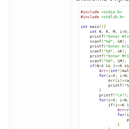
#include
<stdio.h>
#include
<stdlib.h>
int
 main
(){
int
 N
,
 K
,
 M
,
 i
=
0
,
    printf
(
"Enter N(>
    scanf
(
"%d"
,
&
N
);
    printf
(
"Enter K(1
    scanf
(
"%d"
,
&
K
);
    printf
(
"Enter M(1
    scanf
(
"%d"
,
&
M
);
if
(
N
>
0
&&
1
<=
K 
&&
Arr
=(
int
*)
mal
for
(
i
=
0
;
 i
<
N
;
Arr
[
i
]=
ra
            printf
(
"%
}
        printf
(
"\n"
);
for
(
i
=
0
;
 i
<
N
;
if
(
i
==
K
-
1
Arr
=
r
for
(
i
    
}