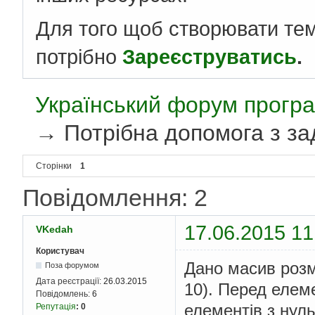
Для того щоб створювати те
потрібно
Зареєструватись
.
Український форум програ
→
Потрібна допомога з з
Сторінки
1
Повідомлення: 2
17.06.2015 11
VKedah
Користувач
Дано масив розмі
Поза форумом
Дата реєстрації:
26.03.2015
10). Перед елем
Повідомлень:
6
елементів з нул
Репутація
:
0