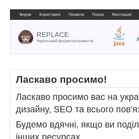
Форум
Користувачі
Правила
Пошук
Реєстрація
REPLACE
Український форум програмістів
Ласкаво просимо!
Ласкаво просимо вас на укр
дизайну, SEO та всього пов'я
Будемо вдячні, якщо ви поді
інших ресурсах.