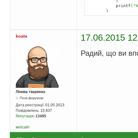
}
            printf
(
"%
}
        free
(
Arr
);
}
else
        printf
(
"ERROR
17.06.2015 12
koala
return
0
;
}
Радий, що ви вп
Лінива тваринка
Поза форумом
Дата реєстрації:
01.05.2013
Повідомлень:
15 837
Репутація
:
13495
вебсайт