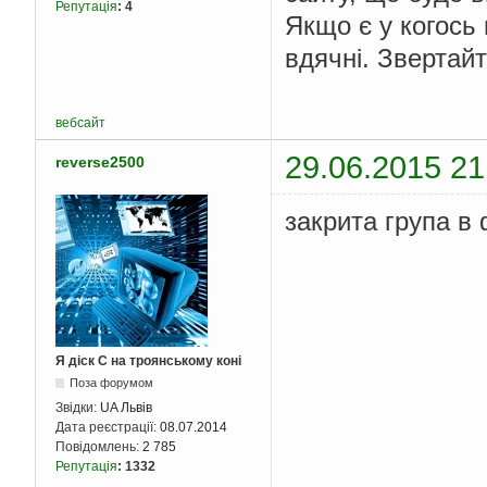
Репутація
:
4
Якщо є у когось
вдячні. Звертай
вебсайт
29.06.2015 21
reverse2500
закрита група в 
Я діск С на троянському коні
Поза форумом
Звідки:
UA Львів
Дата реєстрації:
08.07.2014
Повідомлень:
2 785
Репутація
:
1332