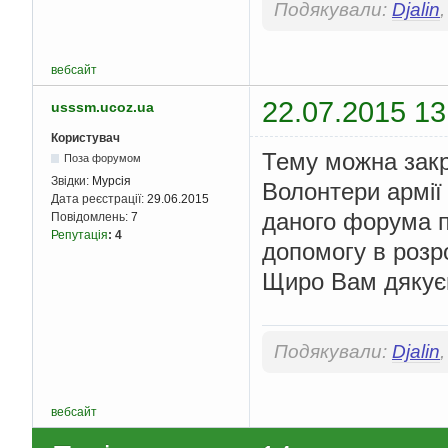
Подякували:
Djalin
вебсайт
22.07.2015 13
usssm.ucoz.ua
Користувач
Тему можна закр
Поза форумом
Звідки:
Мурсія
Волонтери армії
Дата реєстрації:
29.06.2015
даного форума пі
Повідомлень:
7
Репутація
:
4
допомогу в розр
Щиро Вам дякує
Подякували:
Djalin
вебсайт