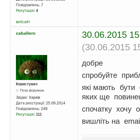
Повідомлень:
7
Репутація
:
4
вебсайт
30.06.2015 15
caballero
(30.06.2015 1
добре
спробуйте приб
Користувач
якi мають бути 
Поза форумом
яких ще повине
Звідки:
Харків
Дата реєстрації:
25.09.2014
спочатку хочу о
Повідомлень:
249
Репутація
:
111
вишлiть на emai