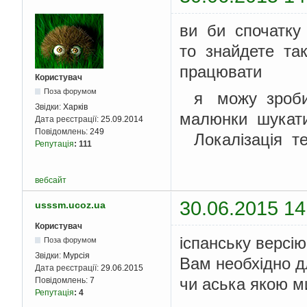
ви би спочатку
то знайдете та
працювати
Користувач
Поза форумом
я можу зробит
Звідки:
Харків
малюнки шукати
Дата реєстрації:
25.09.2014
Повідомлень:
249
Локалiзацiя те
Репутація
:
111
вебсайт
30.06.2015 14
usssm.ucoz.ua
Користувач
іспанську версі
Поза форумом
Звідки:
Мурсія
Вам необхідно дл
Дата реєстрації:
29.06.2015
чи аська якою м
Повідомлень:
7
Репутація
:
4