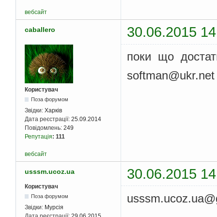
вебсайт
30.06.2015 14
caballero
поки що доста
softman@ukr.net
Користувач
Поза форумом
Звідки:
Харків
Дата реєстрації:
25.09.2014
Повідомлень:
249
Репутація
:
111
вебсайт
30.06.2015 14
usssm.ucoz.ua
Користувач
usssm.ucoz.ua@
Поза форумом
Звідки:
Мурсія
Дата реєстрації:
29.06.2015