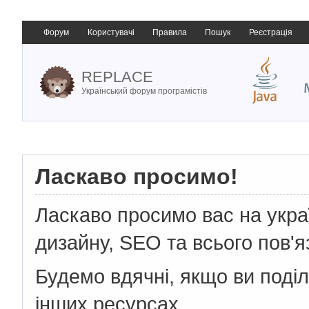
Форум
Користувачі
Правила
Пошук
Реєстрація
REPLACE
Український форум програмістів
Ласкаво просимо!
Ласкаво просимо вас на укр
дизайну, SEO та всього пов'я
Будемо вдячні, якщо ви поді
інших ресурсах.