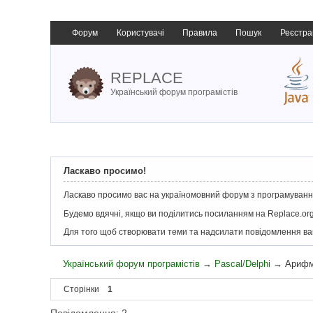
Форум
Користувачі
Правила
Пошук
Реєстра
REPLACE
Український форум програмістів
Ласкаво просимо!
Ласкаво просимо вас на україномовний форум з програмування
Будемо вдячні, якщо ви поділитись посиланням на Replace.org
Для того щоб створювати теми та надсилати повідомлення в
Український форум програмістів
→
Pascal/Delphi
→
Арифм
Сторінки
1