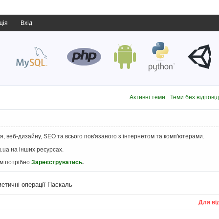
ція
Вхід
Активні теми
Теми без відпові
, веб-дизайну, SEO та всього пов'язаного з інтернетом та комп'ютерами.
.ua на інших ресурсах.
ам потрібно
Зареєструватись
.
етичні операції Паскаль
Для ві