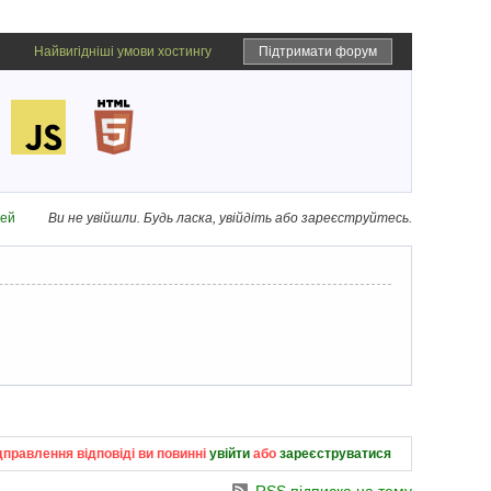
Найвигідніші умови хостингу
Підтримати форум
дей
Ви не увійшли.
Будь ласка, увійдіть або зареєструйтесь.
дправлення відповіді ви повинні
увійти
або
зареєструватися