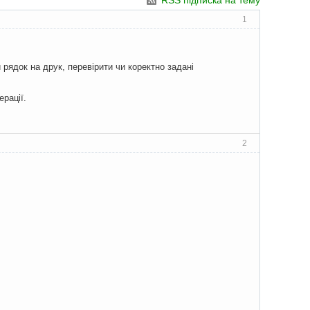
RSS підписка на тему
1
рядок на друк, перевірити чи коректно задані
ерації.
2