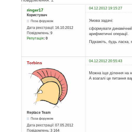
Повідомлення: 2
04.12.2012 19:15:27
ringer17
Користувач
Умова задачі:
Поза форумом
Дата реєстрації:
16.10.2012
сформувати динамічний 
Повідомлень:
9
арифметичні операції.
Репутація
:
0
Підкажіть, будь ласка, 
04.12.2012 20:55:43
Torbins
Можна іще ділення на н
А взагалі це питання в
Replace Team
Поза форумом
Дата реєстрації:
07.05.2012
Повідомлень:
3 164