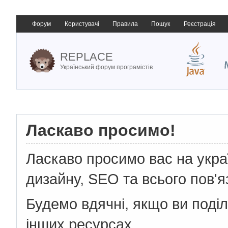
Форум
Користувачі
Правила
Пошук
Реєстрація
REPLACE
Український форум програмістів
Ласкаво просимо!
Ласкаво просимо вас на укр
дизайну, SEO та всього пов'я
Будемо вдячні, якщо ви поді
інших ресурсах.