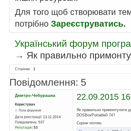
Для того щоб створювати те
потрібно
Зареєструватись
.
Український форум програ
→
Як правильно примонту
Сторінки
1
Повідомлення: 5
22.09.2015 16
Дмитро-Чебурашка
Користувач
Як правильно примонтулити ди
Поза форумом
DOSBoxPortable0.74?
Дата реєстрації:
13.11.2014
Повідомлень:
537
Скріни чіпляю.
Репутація
:
53