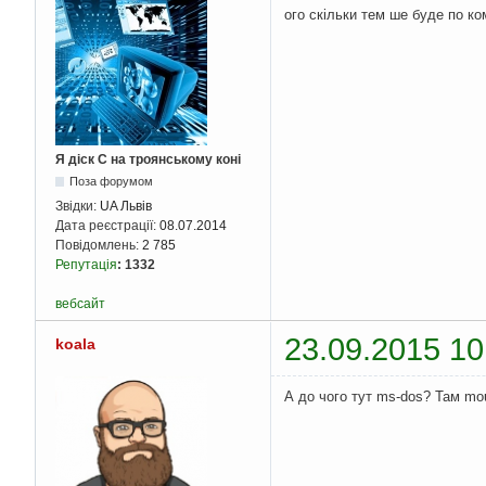
ого скільки тем ше буде по к
Я діск С на троянському коні
Поза форумом
Звідки:
UA Львів
Дата реєстрації:
08.07.2014
Повідомлень:
2 785
Репутація
:
1332
вебсайт
23.09.2015 10
koala
А до чого тут ms-dos? Там mou