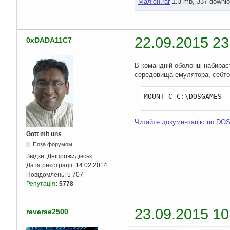
Малюн.rar
1.3 mb, 337 downlo
22.09.2015 23
0xDADA11C7
В командній оболонці набира
середовища емулятора, себто
MOUNT C C
:
\DOSGAMES
Читайте документацію по DO
Gott mit uns
Поза форумом
Звідки:
Дніпрожидівськ
Дата реєстрації:
14.02.2014
Повідомлень:
5 707
Репутація
:
5778
23.09.2015 10
reverse2500