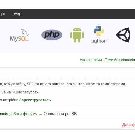
ція
Вхід
Активні теми
Теми без відпові
, веб-дизайну, SEO та всього пов'язаного з інтернетом та комп'ютерами.
.ua на інших ресурсах.
ам потрібно
Зареєструватись
.
зація роботи форуму
→
Оновлення punBB
Для ві