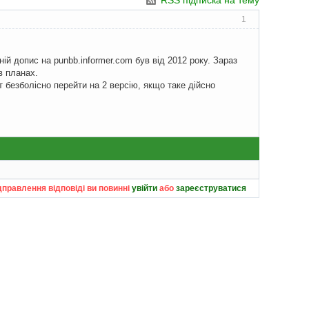
RSS підписка на тему
1
ій допис на punbb.informer.com був від 2012 року. Зараз
в планах.
 безболісно перейти на 2 версію, якщо таке дійсно
дправлення відповіді ви повинні
увійти
або
зареєструватися