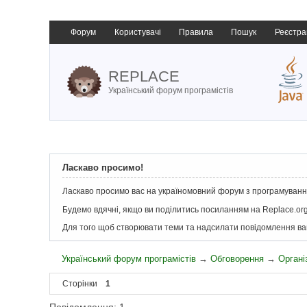
Форум
Користувачі
Правила
Пошук
Реєстра
REPLACE
Український форум програмістів
Ласкаво просимо!
Ласкаво просимо вас на україномовний форум з програмування
Будемо вдячні, якщо ви поділитись посиланням на Replace.org
Для того щоб створювати теми та надсилати повідомлення в
Український форум програмістів
→
Обговорення
→
Органі
Сторінки
1