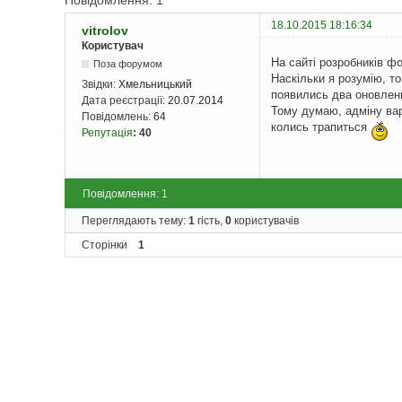
Повідомлення: 1
18.10.2015 18:16:34
vitrolov
Користувач
На сайті розробників ф
Поза форумом
Наскільки я розумію, т
Звідки:
Хмельницький
появились два оновлення
Дата реєстрації:
20.07.2014
Тому думаю, адміну вар
Повідомлень:
64
колись трапиться
Репутація
:
40
Повідомлення: 1
Переглядають тему:
1
гість,
0
користувачів
Сторінки
1