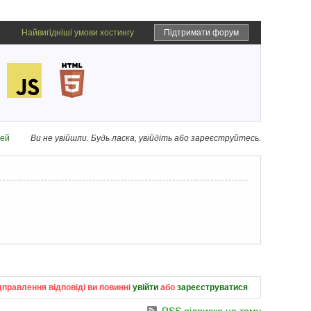
Найвигідніші умови хостингу
Підтримати форум
дей
Ви не увійшли.
Будь ласка, увійдіть або зареєструйтесь.
дправлення відповіді ви повинні
увійти
або
зареєструватися