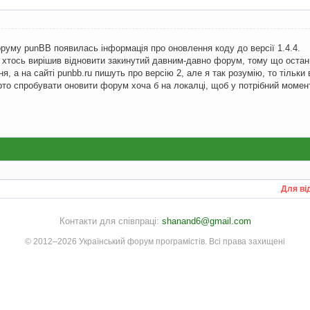
оруму punBB появилась інформація про оновлення коду до версії 1.4.4.
о хтось вирішив відновити закинутий давним-давно форум, тому що останн
, а на сайті punbb.ru пишуть про версію 2, але я так розумію, то тільки 
то спробувати оновити форум хоча б на локалці, щоб у потрібний момент
Для ві
Контакти для співпраці:
shanand6@gmail.com
© 2012–2026 Український форум програмістів. Всі права захищені