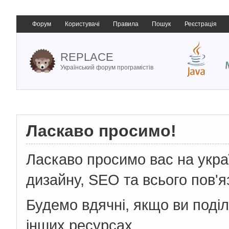
Форум
Користувачі
Правила
Пошук
Реєстрація
REPLACE
Український форум програмістів
Ласкаво просимо!
Ласкаво просимо вас на укр
дизайну, SEO та всього пов'я
Будемо вдячні, якщо ви поді
інших ресурсах.