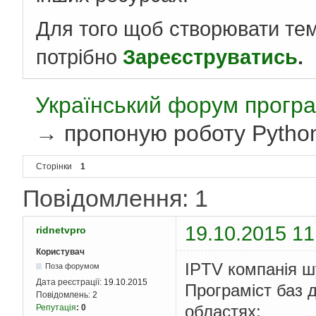
Для того щоб створювати те
потрібно
Зареєструватись
.
Український форум програ
→
пропоную роботу Python
Сторінки
1
Повідомлення: 1
19.10.2015 11
ridnetvpro
Користувач
IPTV компанія ш
Поза форумом
Дата реєстрації:
19.10.2015
Програміст баз д
Повідомлень:
2
областях:
Репутація
:
0