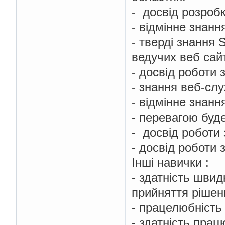
- досвід розробк
- відмінне знанн
- тверді знання
ведучих веб сайт
- досвід роботи
- знання веб-сл
- відмінне знанн
- перевагою буд
- досвід роботи 
- досвід роботи з 
Інші навички :
- здатність швид
прийняття рішен
- працелюбність
- здатність прац