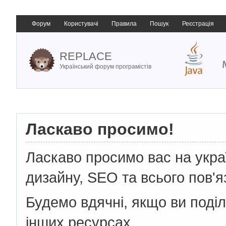
Форум
Користувачі
Правила
Пошук
Реєстрація
REPLACE
Український форум програмістів
Ласкаво просимо!
Ласкаво просимо вас на укр
дизайну, SEO та всього пов'я
Будемо вдячні, якщо ви поді
інших ресурсах.