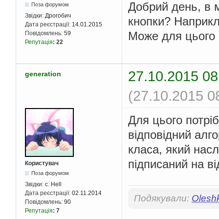
Добрий день, в 
Поза форумом
Звідки:
Дрогобич
кнопки? Наприкл
Дата реєстрації:
14.01.2015
Може для цього 
Повідомлень:
59
Репутація
:
22
27.10.2015 08
generation
(27.10.2015 0
Для цього потріб
відповідний алго
класа, який насл
підписаний на ві
Користувач
Поза форумом
Звідки:
c. Hell
Дата реєстрації:
02.11.2014
Подякували:
Olesh
Повідомлень:
90
Репутація
:
7