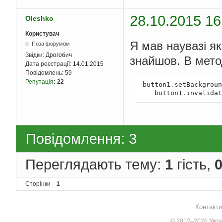
28.10.2015 16
Oleshko
Користувач
Я мав наувазі як
Поза форумом
Звідки:
Дрогобич
знайшов. В мето
Дата реєстрації:
14.01.2015
Повідомлень:
59
Репутація
:
22
 button1
.
setBackgroun
    button1
.
invalidat
Повідомлення: 3
Переглядають тему:
1
гість,
Сторінки
1
Контакти
© 2012–2026 Украї