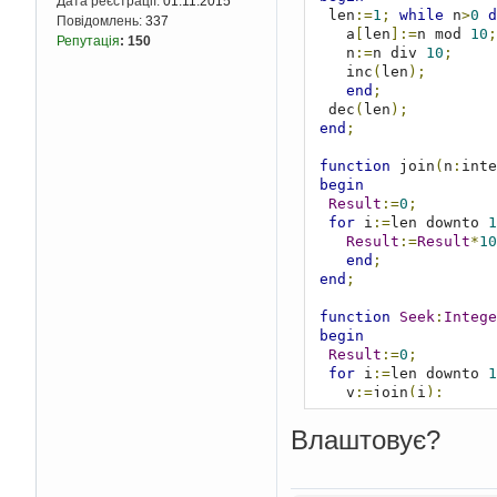
Дата реєстрації:
01.11.2015
  len
:=
1
;
while
 n
>
0
d
Повідомлень:
337
    a
[
len
]:=
n mod 
10
;
Репутація
:
150
    n
:=
n div 
10
;
    inc
(
len
);
end
;
  dec
(
len
);
end
;
function
 join
(
n
:
inte
begin
Result
:=
0
;
for
 i
:=
len downto 
1
Result
:=
Result
*
10
end
;
end
;
function
Seek
:
Intege
begin
Result
:=
0
;
for
 i
:=
len downto 
1
    v
:=
join
(
i
);
if
(
max
<
v
)
or
(
i
=
end
;
Влаштовує?
end
;
begin