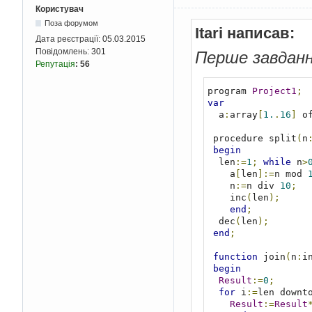
Користувач
Поза форумом
Itari написав:
Дата реєстрації:
05.03.2015
Повідомлень:
301
Перше завданн
Репутація
:
56
program 
Project1
;
var
  a
:
array
[
1.
.
16
]
 o
 procedure split
(
n
begin
  len
:=
1
;
while
 n
>
    a
[
len
]:=
n mod 
    n
:=
n div 
10
;
    inc
(
len
);
end
;
  dec
(
len
);
end
;
function
 join
(
n
:
i
begin
Result
:=
0
;
for
 i
:=
len downt
Result
:=
Result