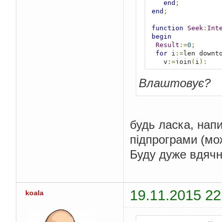
end
;
end
;
function
Seek
:
Int
begin
Result
:=
0
;
for
 i
:=
len downt
    v
:=
join
(
i
);
if
(
max
<
v
)
or
end
;
Влаштовує?
end
;
begin
  n
:=
735
;
  split
(
n
);
будь ласка, нап
  writeln
(
Seek
);
підпрограми (мо
  readln
;
end
.
Буду дуже вдяч
19.11.2015 22
koala