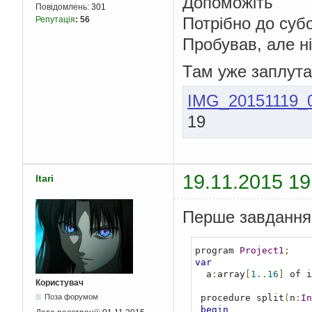
Допоможіть
Повідомлень:
301
Потрібно до суб
Репутація
:
56
Пробував, але н
Там уже заплута
IMG_20151119_0
19
19.11.2015 19
Itari
Перше завдання
program 
Project1
;
var
  a
:
array
[
1.
.
16
]
 of i
Користувач
 procedure split
(
n
:
In
Поза форумом
begin