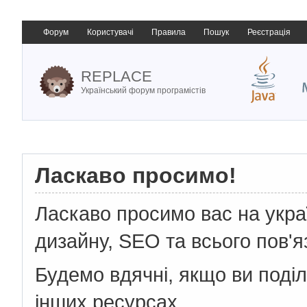
Форум
Користувачі
Правила
Пошук
Реєстрація
REPLACE
Український форум програмістів
Ласкаво просимо!
Ласкаво просимо вас на укр
дизайну, SEO та всього пов'я
Будемо вдячні, якщо ви поді
інших ресурсах.