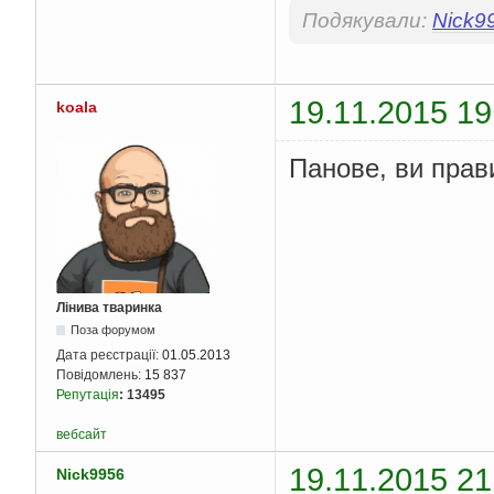
  n
:=
735
;
Подякували:
Nick9
  split
(
n
);
  writeln
(
Seek
);
  readln
;
end
.
19.11.2015 19
koala
Панове, ви прав
Лінива тваринка
Поза форумом
Дата реєстрації:
01.05.2013
Повідомлень:
15 837
Репутація
:
13495
вебсайт
19.11.2015 21
Nick9956