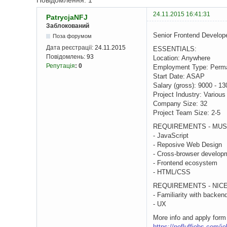
Повідомлення: 1
24.11.2015 16:41:31
PatrycjaNFJ
Заблокований
Senior Frontend Develop
Поза форумом
Дата реєстрації:
24.11.2015
ESSENTIALS:
Повідомлень:
93
Location: Anywhere
Репутація
:
0
Employment Type: Perm
Start Date: ASAP
Salary (gross): 9000 - 1
Project Industry: Various
Company Size: 32
Project Team Size: 2-5
REQUIREMENTS - MUS
- JavaScript
- Reposive Web Design
- Cross-browser develop
- Frontend ecosystem
- HTML/CSS
REQUIREMENTS - NICE
- Familiarity with backen
- UX
More info and apply form
https://nofluffjobs.com/