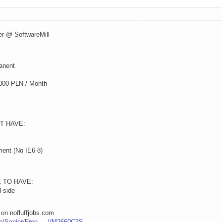
er @ SoftwareMill
anent
3000 PLN / Month
T HAVE:
ment (No IE6-8)
 TO HAVE:
d side
 on nofluffjobs.com
job/Senior/Fron … l/M2660C3S