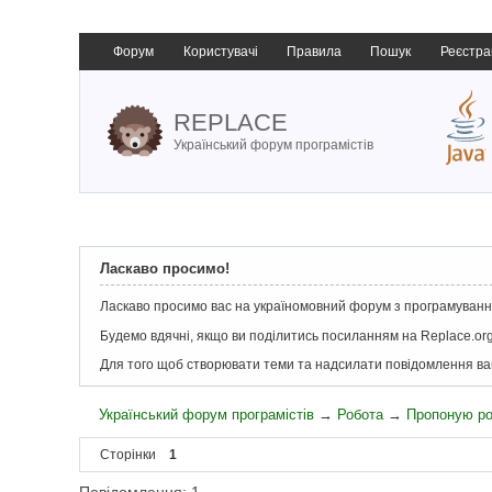
Форум
Користувачі
Правила
Пошук
Реєстра
REPLACE
Український форум програмістів
Ласкаво просимо!
Ласкаво просимо вас на україномовний форум з програмування
Будемо вдячні, якщо ви поділитись посиланням на Replace.org
Для того щоб створювати теми та надсилати повідомлення в
Український форум програмістів
→
Робота
→
Пропоную р
Сторінки
1