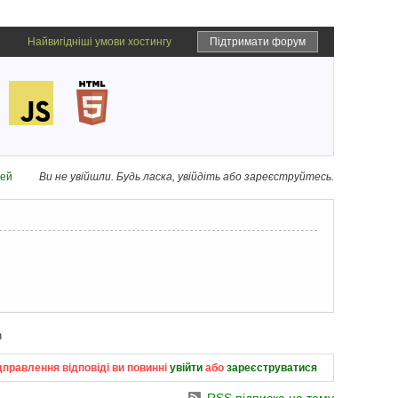
Найвигідніші умови хостингу
Підтримати форум
дей
Ви не увійшли.
Будь ласка, увійдіть або зареєструйтесь.
h
дправлення відповіді ви повинні
увійти
або
зареєструватися