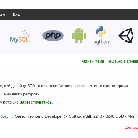
ція
Вхід
Активні теми
Теми без відпові
, веб-дизайну, SEO та всього пов'язаного з інтернетом та комп'ютерами.
.ua на інших ресурсах.
ам потрібно
Зареєструватись
.
оботу
→
Senior Frontend Developer @ SoftwareMill; 2248 - 3248 USD / Mont
Для ві