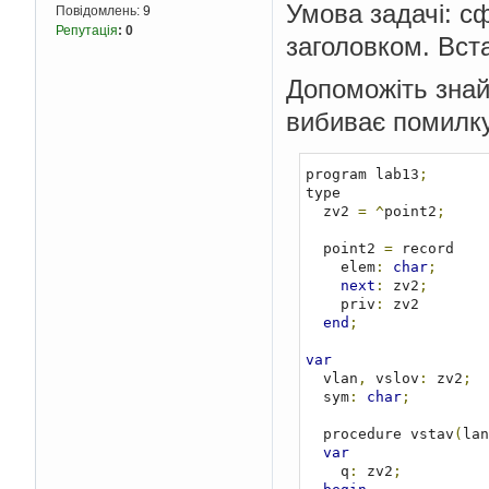
Умова задачі: с
Повідомлень:
9
Репутація
:
0
заголовком. Вст
Допоможіть знай
вибиває помилку
program lab13
;
type

  zv2 
=
^
point2
;
  point2 
=
 record

    elem
:
char
;
next
:
 zv2
;
    priv
:
 zv2

end
;
var
  vlan
,
 vslov
:
 zv2
;
  sym
:
char
;
  procedure vstav
(
lan
var
    q
:
 zv2
;