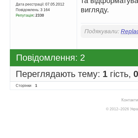
та відформатува
Дата реєстрації:
07.05.2012
вигляду.
  writeln
(
'result'
);
Повідомлень:
3 164
  vlan 
:=
 vlan
^.
next
;
Репутація
:
2330
  writeln
;
while
 vlan 
<>
 vslov
begin
Подякували:
Repla
    write
(
vlan
^.
elem
)
    vlan 
:=
 vlan
^.
nex
end
;
  writeln
;
Повідомлення: 2
end
.
Переглядають тему:
1
гість,
Сторінки
1
Контакти
© 2012–2026 Украї