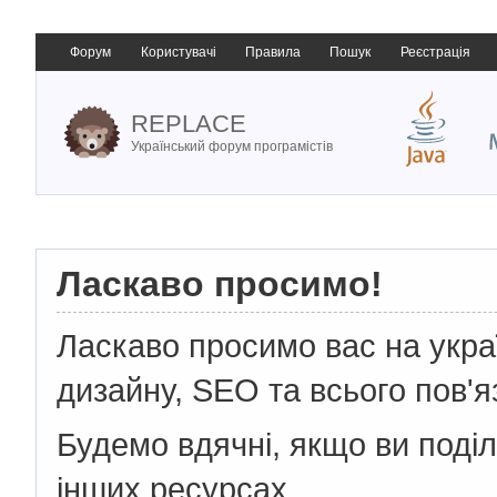
Форум
Користувачі
Правила
Пошук
Реєстрація
REPLACE
Український форум програмістів
Ласкаво просимо!
Ласкаво просимо вас на укр
дизайну, SEO та всього пов'я
Будемо вдячні, якщо ви поді
інших ресурсах.