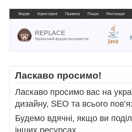
Форум
Користувачі
Правила
Пошук
Реєстрація
REPLACE
Український форум програмістів
Ласкаво просимо!
Ласкаво просимо вас на укр
дизайну, SEO та всього пов'я
Будемо вдячні, якщо ви поді
інших ресурсах.