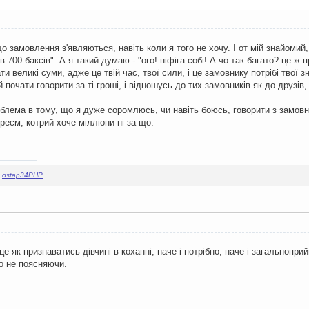
що замовлення з'являються, навіть коли я того не хочу. І от мій знайомий, 
в 700 баксів". А я такий думаю - "ого! ніфіга собі! А чо так багато? це ж 
и великі суми, адже це твій час, твої сили, і це замовнику потрібі твої зн
 почати говорити за ті гроші, і відношусь до тих замовників як до друзі
блема в тому, що я дуже соромлюсь, чи навіть боюсь, говорити з замовн
реєм, котрий хоче мілліони ні за що.
,
ostap34PHP
е як признаватись дівчині в коханні, наче і потрібно, наче і загальноп
го не поясняючи.