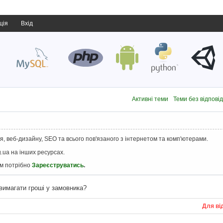
ція
Вхід
Активні теми
Теми без відпові
, веб-дизайну, SEO та всього пов'язаного з інтернетом та комп'ютерами.
.ua на інших ресурсах.
ам потрібно
Зареєструватись
.
вимагати гроші у замовника?
Для ві