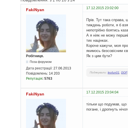
Повідомлення: з 1 по 20 з 24
17.12.2015 23:02:00
FakiNyan
Прів. Тут така справа, 
тиждень роботи, я б взя
непотрібно боятись казат
А я ніяк не можу перший
тих націнках.
Короче кажучи, моя про
якимось безсовісним єв
Як з цим бути?
Робітниця.
Поза форумом
Дата реєстрації:
27.06.2013
Подякували:
leofun01
,
DOP
Повідомлень:
14 203
Репутація
:
5763
17.12.2015 23:04:04
FakiNyan
тільки що подумав, що ц
погане, і дропнуть нічо