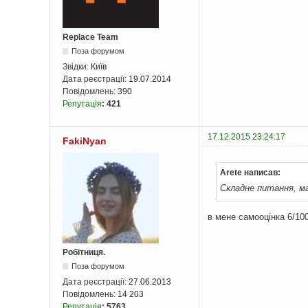
Replace Team
Поза форумом
Звідки:
Київ
Дата реєстрації:
19.07.2014
Повідомлень:
390
Репутація
:
421
17.12.2015 23:24:17
FakiNyan
Arete написав:
Складне питання, ма
в мене самооцінка 6/100
Робітниця.
Поза форумом
Дата реєстрації:
27.06.2013
Повідомлень:
14 203
Репутація
:
5763