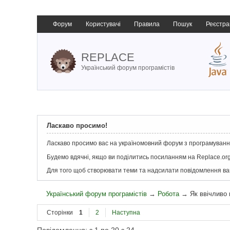
Форум
Користувачі
Правила
Пошук
Реєстра
REPLACE
Український форум програмістів
Ласкаво просимо!
Ласкаво просимо вас на україномовний форум з програмування
Будемо вдячні, якщо ви поділитись посиланням на Replace.org
Для того щоб створювати теми та надсилати повідомлення в
Український форум програмістів
→
Робота
→
Як ввічливо 
Сторінки
1
2
Наступна