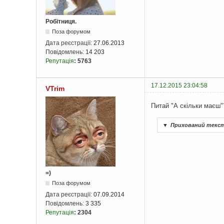
Робітниця.
Поза форумом
Дата реєстрації:
27.06.2013
Повідомлень:
14 203
Репутація
:
5763
17.12.2015 23:04:58
VTrim
Питай "А скільки маєш"
▼
Прихований текс
=)
Поза форумом
Дата реєстрації:
07.09.2014
Повідомлень:
3 335
Репутація
:
2304