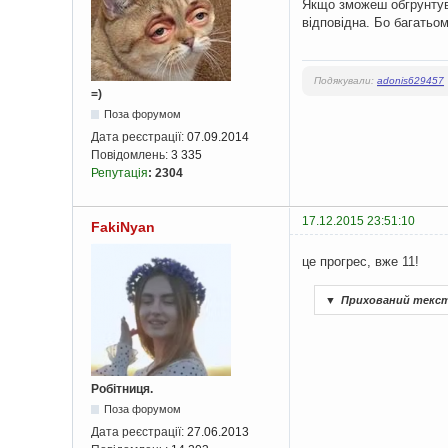
Якщо зможеш обгрунтуват
відповідна. Бо багатьо
Подякували:
adonis629457
=)
Поза форумом
Дата реєстрації:
07.09.2014
Повідомлень:
3 335
Репутація
:
2304
17.12.2015 23:51:10
FakiNyan
це прогрес, вже 11!
▼
Прихований текс
Робітниця.
Поза форумом
Дата реєстрації:
27.06.2013