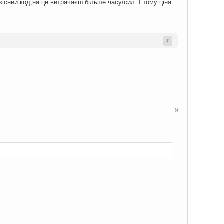
кісний код,на це витрачаєш більше часу/сил. І тому ціна
1
9