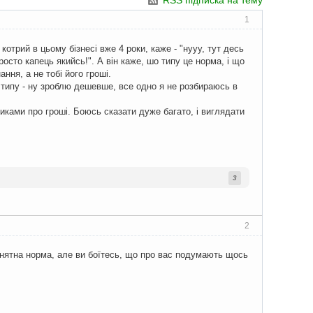
RSS підписка на тему
1
котрий в цьому бізнесі вже 4 роки, каже - "нууу, тут десь
просто капець якийсь!". А він каже, шо типу це норма, і що
ання, а не тобі його гроші.
в, типу - ну зроблю дешевше, все одно я не розбираюсь в
иками про гроші. Боюсь сказати дуже багато, і виглядати
3
2
рийнятна норма, але ви боїтесь, що про вас подумають щось