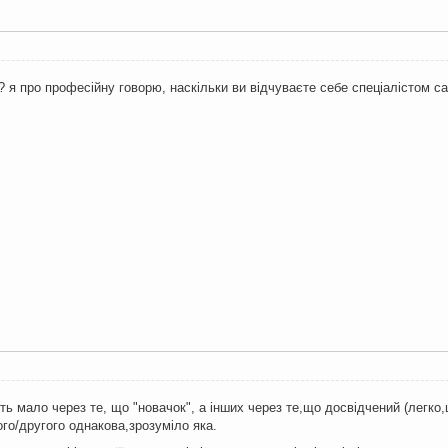
и? я про професійну говорю, наскільки ви відчуваєте себе спеціалістом са
ть мало через те, що "новачок", а інших через те,що досвідчений (легко,
ого/другого однакова,зрозуміло яка.