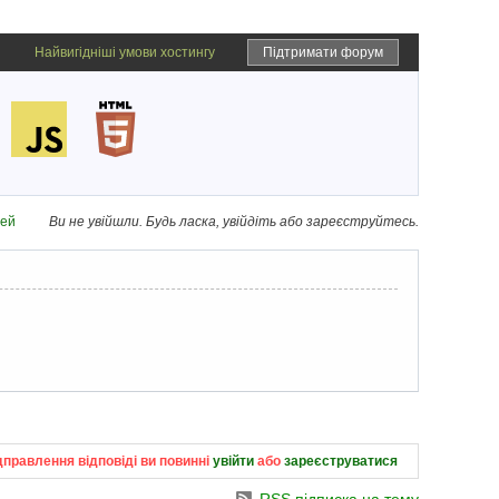
Найвигідніші умови хостингу
Підтримати форум
дей
Ви не увійшли.
Будь ласка, увійдіть або зареєструйтесь.
дправлення відповіді ви повинні
увійти
або
зареєструватися