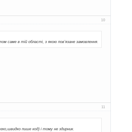
10
том саме в тій області, з якою пов’язане замовлення.
11
гко,швидко пише код) і тому не здирник.