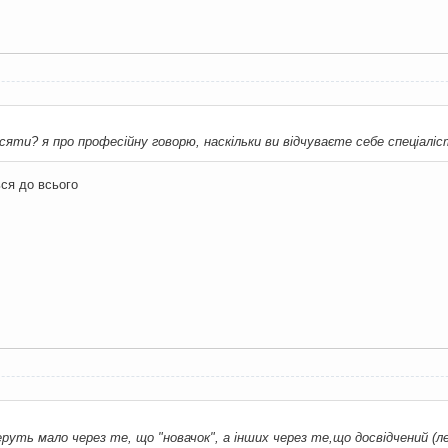
есяти? я про професійну говорю, наскільки ви відчуваєте себе спеціаліс
ься до всього
еруть мало через те, що "новачок", а інших через те,що досвідчений (ле