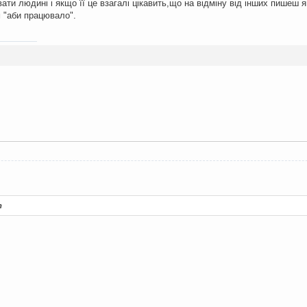
и людині і якщо її це взагалі цікавить,що на відміну від інших пишеш я
м "аби працювало".
т