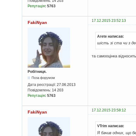
Повідомлень:
14 203
Репутація
:
5763
17.12.2015 23:52:13
FakiNyan
Arete написав:
шість зі ста чи з д
та самооцінка відносит
Робітниця.
Поза форумом
Дата реєстрації:
27.06.2013
Повідомлень:
14 203
Репутація
:
5763
17.12.2015 23:58:12
FakiNyan
VTrim написав:
Я бачив одних, що б