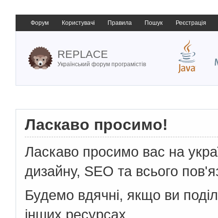
Форум
Користувачі
Правила
Пошук
Реєстрація
REPLACE
Український форум програмістів
Ласкаво просимо!
Ласкаво просимо вас на укр
дизайну, SEO та всього пов'я
Будемо вдячні, якщо ви поді
інших ресурсах.