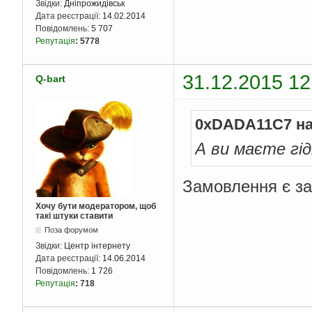
Звідки:
Дніпрожидівськ
Дата реєстрації:
14.02.2014
Повідомлень:
5 707
Репутація
:
5778
31.12.2015 12
Q-bart
0xDADA11C7 на
А ви маєте гі
Замовлення є за
Хочу бути модератором, щоб
такі штуки ставити
Поза форумом
Звідки:
Центр інтернету
Дата реєстрації:
14.06.2014
Повідомлень:
1 726
Репутація
:
718