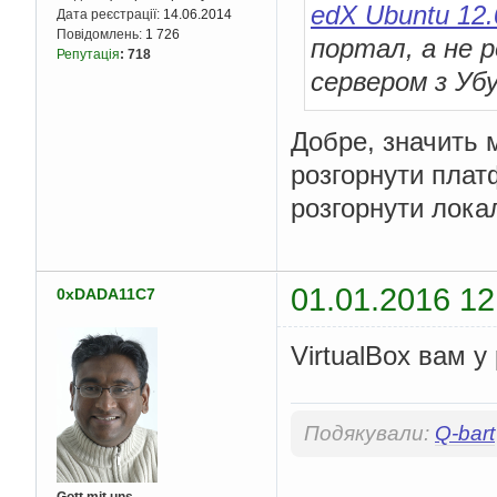
edX Ubuntu 12.04
Дата реєстрації:
14.06.2014
Повідомлень:
1 726
портал, а не 
Репутація
:
718
сервером з Уб
Добре, значить м
розгорнути плат
розгорнути лока
01.01.2016 12
0xDADA11C7
VirtualBox вам у
Подякували:
Q-bart