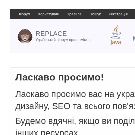
Форум
Користувачі
Правила
Пошук
Реєстрація
REPLACE
Український форум програмістів
Ласкаво просимо!
Ласкаво просимо вас на укр
дизайну, SEO та всього пов'я
Будемо вдячні, якщо ви поді
інших ресурсах.