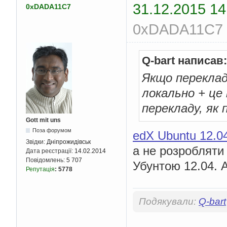
31.12.2015 14
0xDADA11C7
0xDADA11C7 (
Q-bart написав:
Якщо переклад
локально + це 
перекладу, як
Gott mit uns
Поза форумом
edX Ubuntu 12.04 
Звідки:
Дніпрожидівськ
а не розробляти
Дата реєстрації:
14.02.2014
Повідомлень:
5 707
Убунтою 12.04. 
Репутація
:
5778
Подякували:
Q-bart