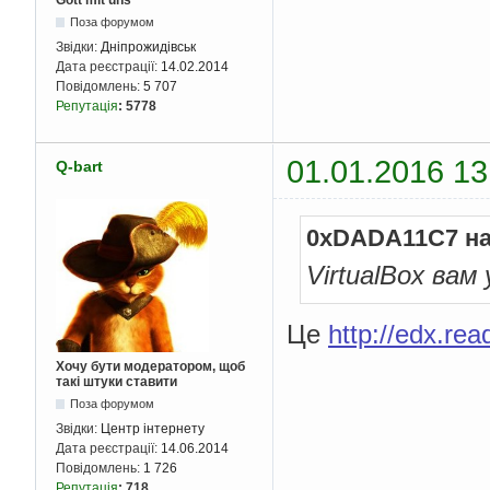
Gott mit uns
Поза форумом
Звідки:
Дніпрожидівськ
Дата реєстрації:
14.02.2014
Повідомлень:
5 707
Репутація
:
5778
01.01.2016 13
Q-bart
0xDADA11C7 на
VirtualBox вам
Це
http://edx.re
Хочу бути модератором, щоб
такі штуки ставити
Поза форумом
Звідки:
Центр інтернету
Дата реєстрації:
14.06.2014
Повідомлень:
1 726
Репутація
:
718