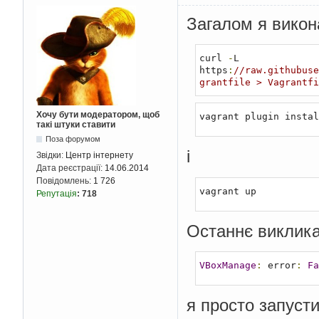
Загалом я викона
curl 
-
L 
https
:
//raw.githubuse
grantfile > Vagrantfi
Хочу бути модератором, щоб
vagrant plugin instal
такі штуки ставити
Поза форумом
і
Звідки:
Центр інтернету
Дата реєстрації:
14.06.2014
Повідомлень:
1 726
vagrant up
Репутація
:
718
Останнє виклика
VBoxManage
:
 error
:
Fa
я просто запусти