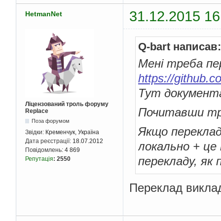
31.12.2015 16
HetmanNet
Q-bart написав:
Мені треба пе
https://github.
Тут документ
Ліцензований троль форуму
Почитавши тро
Replace
Поза форумом
Якщо переклад
Звідки:
Кременчук, Україна
Дата реєстрації:
18.07.2012
локально + це 
Повідомлень:
4 869
перекладу, як
Репутація
:
2550
Переклад виклад