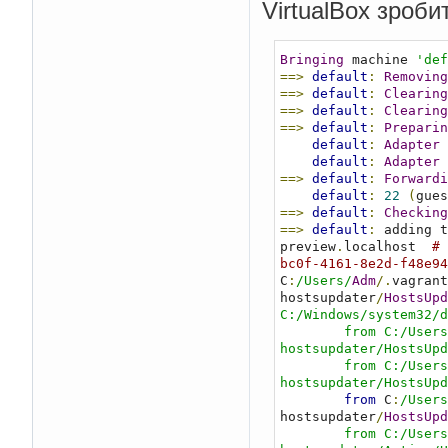
VirtualBox зроби
Bringing
 machine 
'def
==>
default
:
Removing
==>
default
:
Clearing
==>
default
:
Clearing
==>
default
:
Preparin
default
:
Adapter
default
:
Adapter
==>
default
:
Forwardi
default
:
22
(
gues
==>
default
:
Checking
==>
default
:
 adding t
preview
.
localhost  
# 
bc0f-4161-8e2d-f48e94
C
:
/Users/
Adm
/.
vagrant
hostsupdater
/
HostsUpd
C:/Windows/system32/d
        from C:/Users/Adm/.vagrant.d/gems/gems/vagrant-hostsupdater-1.0.1/lib/vagrant-
hostsupdater/HostsUpd
        from C:/Users/Adm/.vagrant.d/gems/gems/vagrant-hostsupdater-1.0.1/lib/vagrant-
hostsupdater/HostsUpd
from
 C
:
/Users
hostsupdater
/
HostsUpd
        from C:/Users/Adm/.vagrant.d/gems/gems/vagrant-hostsupdater-1.0.1/lib/vagrant-