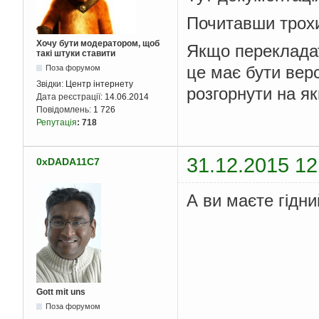
Почитавши трохи
Хочу бути модератором, щоб
Якщо перекладат
такі штуки ставити
це має бути верс
Поза форумом
Звідки:
Центр інтернету
розгорнути на як
Дата реєстрації:
14.06.2014
Повідомлень:
1 726
Репутація
:
718
31.12.2015 12
0xDADA11C7
А ви маєте гідни
Gott mit uns
Поза форумом