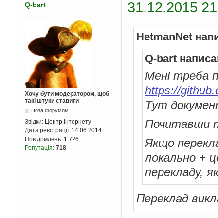
31.12.2015 21
Q-bart
HetmanNet нап
Q-bart написа
Мені треба 
https://github
Хочу бути модератором, щоб
такі штуки ставити
Тут докумен
Поза форумом
Почитавши тр
Звідки:
Центр інтернету
Дата реєстрації:
14.06.2014
Повідомлень:
1 726
Якщо перекла
Репутація
:
718
локально + ц
перекладу, я
Переклад викл