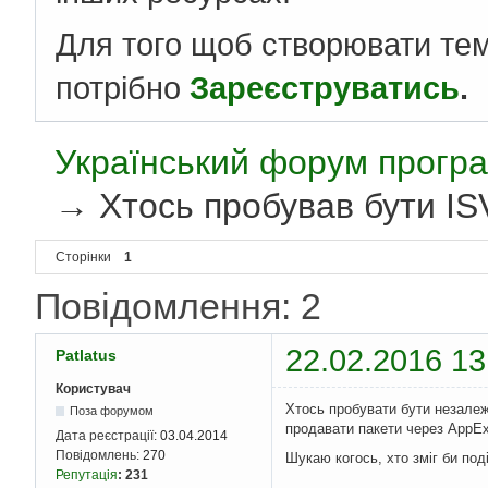
Для того щоб створювати те
потрібно
Зареєструватись
.
Український форум програ
→
Хтось пробував бути I
Сторінки
1
Повідомлення: 2
22.02.2016 13
Patlatus
Користувач
Хтось пробувати бути незале
Поза форумом
продавати пакети через AppE
Дата реєстрації:
03.04.2014
Повідомлень:
270
Шукаю когось, хто зміг би под
Репутація
:
231