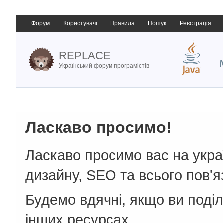
Форум
Користувачі
Правила
Пошук
Реєстрація
REPLACE
Український форум програмістів
Ласкаво просимо!
Ласкаво просимо вас на укр
дизайну, SEO та всього пов'я
Будемо вдячні, якщо ви поді
інших ресурсах.