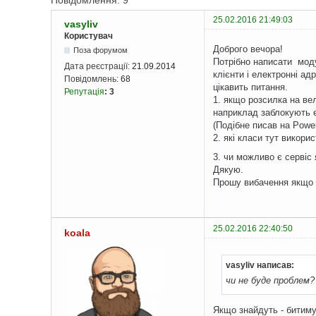
Повідомлення: 9
25.02.2016 21:49:03
vasyliv
Користувач
Доброго вечора!
Поза форумом
Потрібно написати моду
Дата реєстрації:
21.09.2014
клієнти і електронні ад
Повідомлень:
68
цікавить питання.
Репутація
:
3
1. якщо розсилка на вел
наприклад заблокують е
(Подібне писав на Powe
2. які класи тут викорис
3. чи можливо є сервіс
Дякую.
Прошу вибачення якщо 
25.02.2016 22:40:50
koala
vasyliv написав:
чи не буде проблем?
Якщо знайдуть - битиму