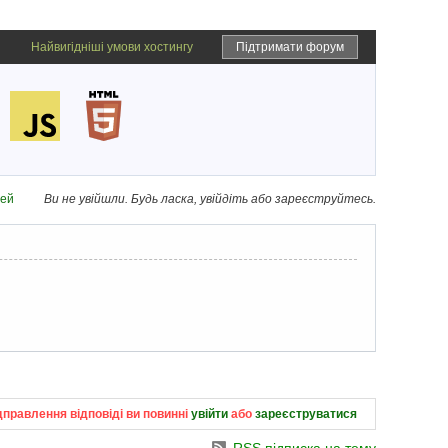
Найвигідніші умови хостингу
Підтримати форум
дей
Ви не увійшли.
Будь ласка, увійдіть або зареєструйтесь.
дправлення відповіді ви повинні
увійти
або
зареєструватися