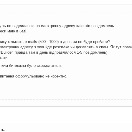
ль по надсиланню на електронну адресу клієнтів повідомлень.
реси маю в базі.
ику кількість e-mails (500 - 1000) в день чи не буде проблем?
лектронну адресу з якої йде розсилка чи добавлять в спам. Як тут прав
rBuilder. правда там в день відправлялося 1-5 повідомлень)
тати.
 яким би можна було скористатися.
питання сформульовано не коректно.
ть.