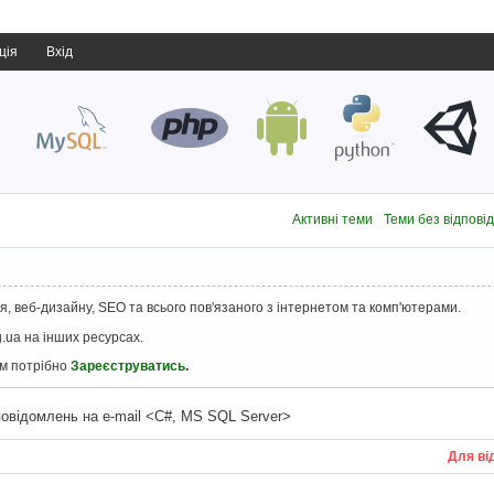
ція
Вхід
Активні теми
Теми без відпові
, веб-дизайну, SEO та всього пов'язаного з інтернетом та комп'ютерами.
.ua на інших ресурсах.
ам потрібно
Зареєструватись
.
повідомлень на e-mail <C#, MS SQL Server>
Для ві