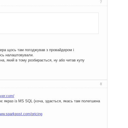
7
Error: "
+
 _ex
.
Message
);
рвера щось там погоджував з провайдером і
ось налаштовували.
на, який в тому розбирається, ну або читав купу
8
lSettings
>(
_fileName
);
rver.com/
ює якраз із MS SQL (хоча, здається, якась там полегшена
www.sparkpost.com/pricing