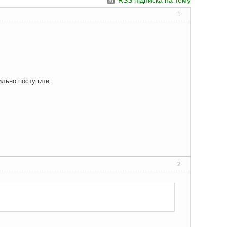
RSS підписка на тему
1
ильно поступити.
2