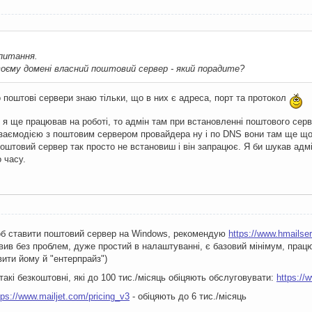
h
(
Exception
 _ex
)
SysLog
.
SaveToLog
(
"Sending SMTP email <"
+
 _email 
+
">\n 
lly
 питання.
оєму домені власний поштовий сервер - який порадите?
foreach
(
Attachment
 _att 
in
 _message
.
Attachments
)
                    _att
.
Dispose
();
                _message
.
Attachments
.
Clear
();
о поштові сервери знаю тільки, що в них є адреса, порт та протокол
                _message
.
Dispose
();
к я ще працював на роботі, то адмін там при встановленні поштового се
взаємодією з поштовим сервером провайдера ну і по DNS вони там ще щ
rn
 _sendOk
;
поштовий сервер так просто не встановиш і він запрацює. Я би шукав адмі
 часу.
void
LoadSettings
()
ng
 _fileName 
=
"EmailSettings.xml"
;
ataContext
<
EmailSettings
>
 _ems 
=
new
XMLDataContext
<
Emai
    m_settings 
=
 _ems
.
GetObject
();
б ставити поштовий сервер на Windows, рекомендую
https://www.hmailse
m_settings 
==
null
)
вив без проблем, дуже простий в налаштуванні, є базовий мінімум, прац
вити йому й "ентерпрайз")
                m_settings 
=
new
EmailSettings
()
{
ServerPort
=
25
};
                _ems
.
SaveObject
(
m_settings
);
 такі безкоштовні, які до 100 тис./місяць обіцяють обслуговувати:
https://
tps://www.mailjet.com/pricing_v3
- обіцяють до 6 тис./місяць