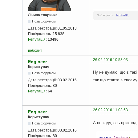
Лінива тваринка
Подякували:
leofun01
Поза форумом
Дата реєстрації:
01.05.2013
Повідомлень:
15 838
Репутація
:
13496
вебсайт
26.02.2016 10:53:03
Engineer
Користувач
Ну не думаю, що є такі
Поза форумом
так що ставте в своєму
Дата реєстрації:
03.02.2016
Повідомлень:
80
Репутація
:
64
26.02.2016 11:03:53
Engineer
Користувач
А по коду, ось приклад
Поза форумом
Дата реєстрації:
03.02.2016
Повідомлень:
80
using
System
;