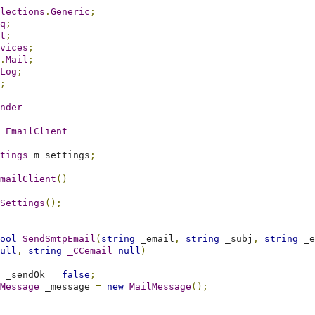
lections
.
Generic
;
q
;
t
;
vices
;
.
Mail
;
Log
;
;
nder
EmailClient
tings
 m_settings
;
mailClient
()
Settings
();
ool
SendSmtpEmail
(
string
 _email
,
string
 _subj
,
string
 _e
ull
,
string
_CCemail
=
null
)
 _sendOk 
=
false
;
Message
 _message 
=
new
MailMessage
();