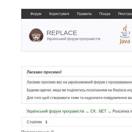
Форум
Користувачі
Правила
Пошук
Реєстра
REPLACE
Український форум програмістів
Ласкаво просимо!
Ласкаво просимо вас на україномовний форум з програмування
Будемо вдячні, якщо ви поділитись посиланням на Replace.org
Для того щоб створювати теми та надсилати повідомлення в
Український форум програмістів
→
C#, .NET
→
Розсилка 
Сторінки
1