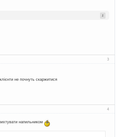
1
3
клієнти не почнуть скаржитися
4
ідрихтувати напильником