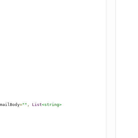
mailBody
=
""
,
List
<string>