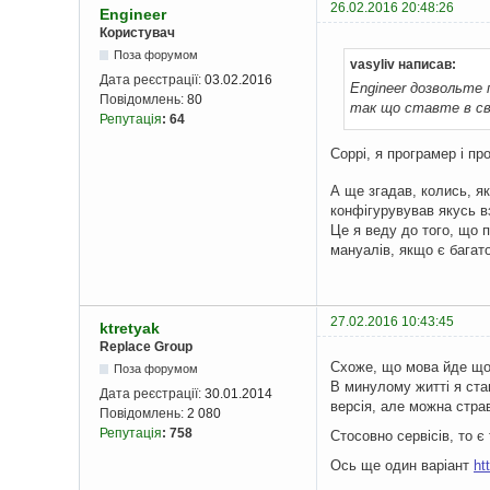
catc
26.02.2016 20:48:26
Engineer
{
Користувач
Поза форумом
}
vasyliv написав:
fina
Дата реєстрації:
03.02.2016
Engineer дозвольте
{
Повідомлень:
80
так що ставте в св
Репутація
:
64
Соррі, я програмер і пр
}
А ще згадав, колись, я
конфігурувував якусь 
retu
Це я веду до того, що 
}
мануалів, якщо є багато
private
{
stri
27.02.2016 10:43:45
ktretyak
XMLD
Replace Group
        
Схоже, що мова йде що
Поза форумом
if
(
В минулому житті я ста
Дата реєстрації:
30.01.2014
{
версія, але можна стра
Повідомлень:
2 080
Репутація
:
758
Стосовно сервісів, то є
}
Ось ще один варіант
ht
}