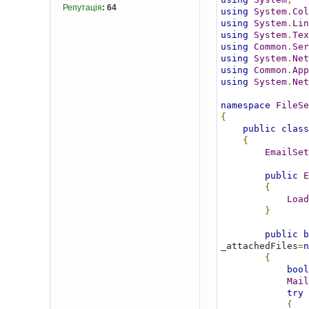
Репутація
:
64
using
System
.
Col
using
System
.
Lin
using
System
.
Tex
using
Common
.
Ser
using
System
.
Net
using
Common
.
App
using
System
.
Net
namespace
FileSe
{
public
class
{
EmailSet
public
E
{
Load
}
public
b
_attachedFiles
=
n
{
bool
Mail
try
{