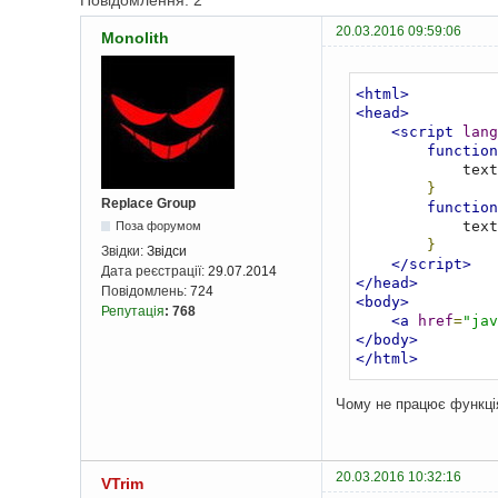
Повідомлення: 2
20.03.2016 09:59:06
Monolith
<html>
<head>
<script
lang
function
            text
}
Replace Group
function
            text
Поза форумом
}
Звідки:
Звідси
</script>
Дата реєстрації:
29.07.2014
</head>
Повідомлень:
724
<body>
Репутація
:
768
<a
href
=
"jav
</body>
</html>
Чому не працює функц
20.03.2016 10:32:16
VTrim