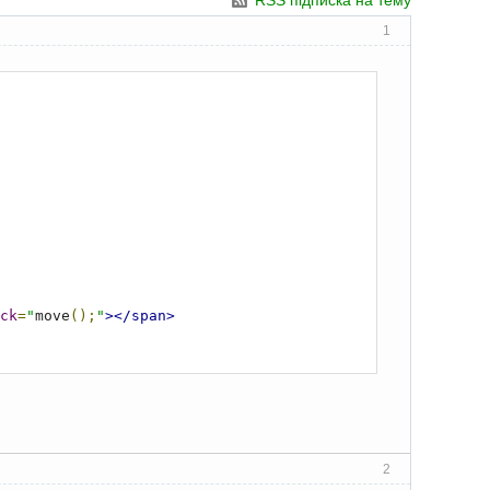
RSS підписка на тему
1
ck
=
"
move
();
"
></span>
2