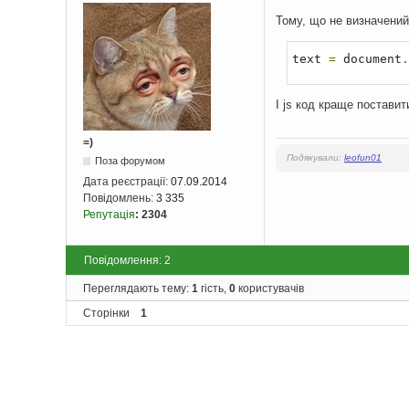
Тому, що не визначений 
text 
=
 document
.
І js код краще поставит
=)
Подякували:
leofun01
Поза форумом
Дата реєстрації:
07.09.2014
Повідомлень:
3 335
Репутація
:
2304
Повідомлення: 2
Переглядають тему:
1
гість,
0
користувачів
Сторінки
1