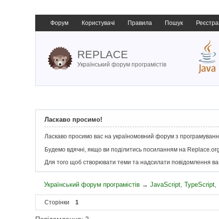
Форум
Користувачі
Правила
Пошук
Реєстра
REPLACE
Український форум програмістів
Ласкаво просимо!
Ласкаво просимо вас на україномовний форум з програмування
Будемо вдячні, якщо ви поділитись посиланням на Replace.org
Для того щоб створювати теми та надсилати повідомлення в
Український форум програмістів
→
JavaScript, TypeScript
Сторінки
1