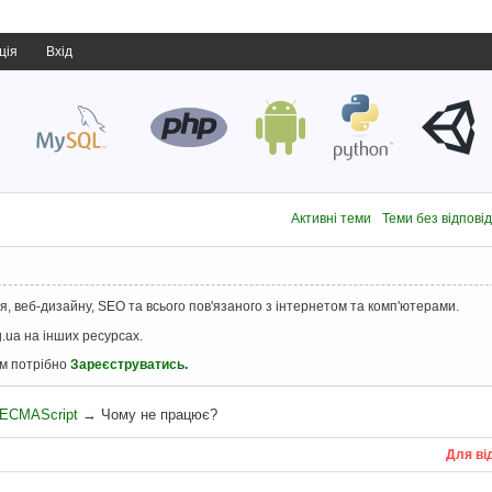
ція
Вхід
Активні теми
Теми без відпові
, веб-дизайну, SEO та всього пов'язаного з інтернетом та комп'ютерами.
.ua на інших ресурсах.
ам потрібно
Зареєструватись
.
, ECMAScript
→
Чому не працює?
Для ві