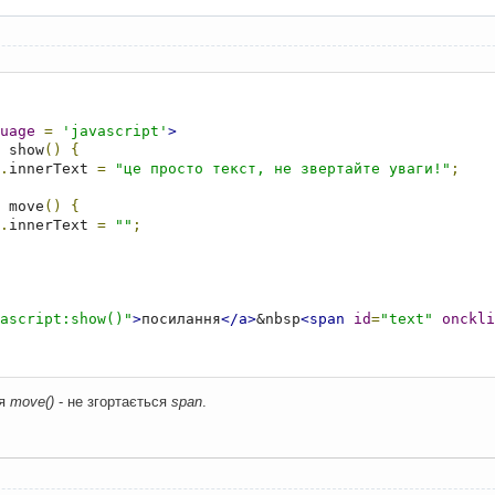
uage
=
'javascript'
>
 show
()
{
.
innerText 
=
"це просто текст, не звертайте уваги!"
;
 move
()
{
.
innerText 
=
""
;
ascript:show()"
>
посилання
</a>
&nbsp
<span
id
=
"text"
onckli
ія
move()
- не згортається
span
.