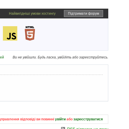
Найвигідніші умови хостингу
Підтримати форум
дей
Ви не увійшли.
Будь ласка, увійдіть або зареєструйтесь.
дправлення відповіді ви повинні
увійти
або
зареєструватися