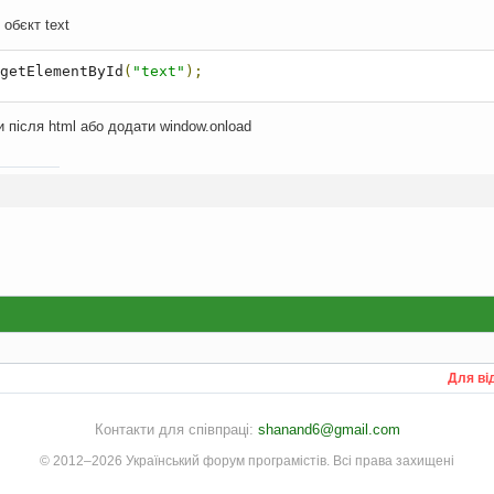
обєкт text
getElementById
(
"text"
);
и після html або додати window.onload
Для ві
Контакти для співпраці:
shanand6@gmail.com
© 2012–2026 Український форум програмістів. Всі права захищені