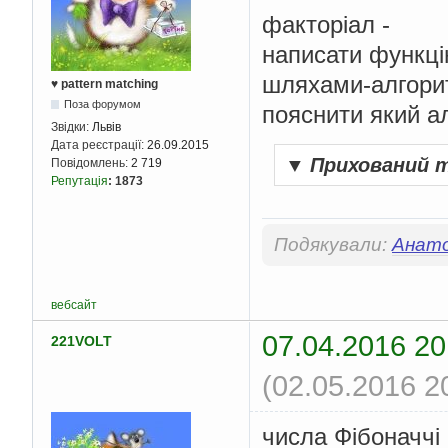
факторіал -
написати функці
шляхами-алгори
♥ pattern matching
Поза форумом
пояснити який а
Звідки:
Львів
Дата реєстрації:
26.09.2015
▼
Прихований 
Повідомлень:
2 719
Репутація
:
1873
Подякували:
Анато
вебсайт
07.04.2016 20
221VOLT
(02.05.2016 2
числа Фібоначчі 