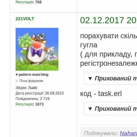
Репутація
:
768
02.12.2017 20
221VOLT
порахувати скіль
гугла
( для прикладу, 
регістронезалежн
♥ pattern matching
▼
Прихований 
Поза форумом
Звідки:
Львів
код - task.erl
Дата реєстрації:
26.09.2015
Повідомлень:
2 719
Репутація
:
1873
▼
Прихований 
Подякували:
Nahar