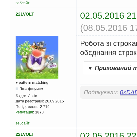
вебсайт
02.05.2016 21
221VOLT
(08.05.2016 1
Робота зі строк
обєднання строк
▼
Прихований 
♥ pattern matching
Поза форумом
Подякували:
0xDA
Звідки:
Львів
Дата реєстрації:
26.09.2015
Повідомлень:
2 719
Репутація
:
1873
вебсайт
02.05.2016 22
221VOLT