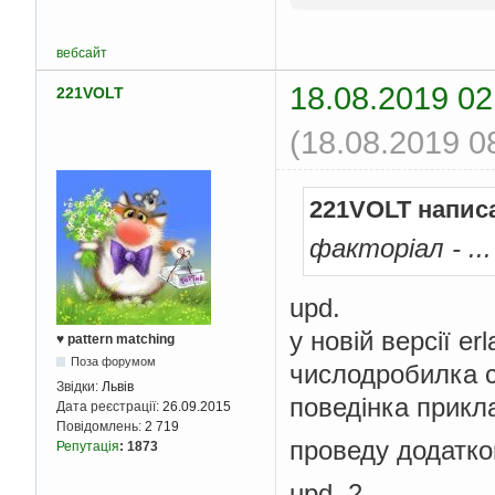
вебсайт
18.08.2019 02
221VOLT
(18.08.2019 0
221VOLT напис
факторіал - ...
upd.
у новій версії er
♥ pattern matching
Поза форумом
числодробилка 
Звідки:
Львів
поведінка прикла
Дата реєстрації:
26.09.2015
Повідомлень:
2 719
проведу додатков
Репутація
:
1873
upd. 2