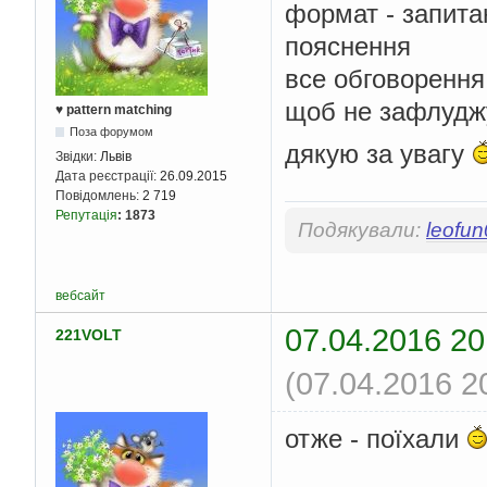
формат - запитан
пояснення
все обговорення 
щоб не зафлудж
♥ pattern matching
Поза форумом
дякую за увагу
Звідки:
Львів
Дата реєстрації:
26.09.2015
Повідомлень:
2 719
Репутація
:
1873
Подякували:
leofu
вебсайт
07.04.2016 20
221VOLT
(07.04.2016 2
отже - поїхали