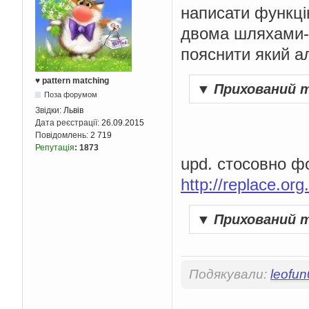
написати функці
двома шляхами-
пояснити який а
♥ pattern matching
▼
Прихований 
Поза форумом
Звідки:
Львів
Дата реєстрації:
26.09.2015
Повідомлень:
2 719
Репутація
:
1873
upd. стосовно фо
http://replace.or
▼
Прихований 
Подякували:
leofu