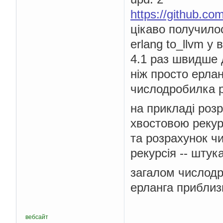
https://github.co
цікаво получил
erlang to_llvm у
4.1 раз швидше 
ніж просто ерлан
числодробилка 
на прикладі розр
хвостовою рекур
та розрахунок ч
рекурсія -- штук
загалом числод
ерланга приблизн
вебсайт