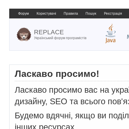
Форум
Користувачі
Правила
Пошук
Реєстрація
REPLACE
Український форум програмістів
Ласкаво просимо!
Ласкаво просимо вас на укр
дизайну, SEO та всього пов'я
Будемо вдячні, якщо ви поді
інших ресурсах.