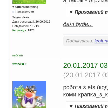
а також - отрима
♥ pattern matching
▼
Прихований 
Поза форумом
Звідки:
Львів
Дата реєстрації:
26.09.2015
далі буде...
Повідомлень:
2 719
Репутація
:
1873
Подякували:
leofu
вебсайт
20.01.2017 03
221VOLT
(20.01.2017 0
робота з ets (код
коми-крапка_з_к
▼
Прихований 