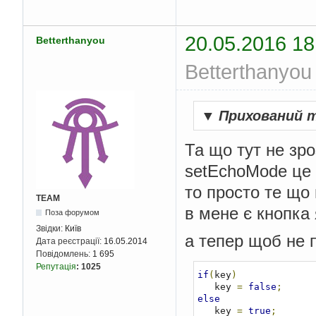
20.05.2016 18
Betterthanyou
Betterthanyou
▼
Прихований 
Та що тут не зро
setEchoMode це 
то просто те що
TEAM
в мене є кнопка
Поза форумом
Звідки:
Київ
а тепер щоб не п
Дата реєстрації:
16.05.2014
Повідомлень:
1 695
Репутація
:
1025
if
(
key
)
   key 
=
false
;
else
   key 
=
true
;