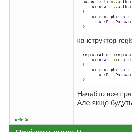
authorization
::
author
    ui
(
new
Ui
::
author
{
    ui
->
setupUi
(
this
)
this
->
EditPasswor
}
конструктор regis
registration
::
registr
    ui
(
new
Ui
::
regist
{
    ui
->
setupUi
(
this
)
this
->
EditPasswor
}
Начебто все пра
Але якщо будуть
вебсайт