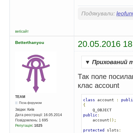
Подякували:
leofu
вебсайт
20.05.2016 18
Betterthanyou
▼
Прихований 
Так поле посила
клас account
TEAM
class
 account 
:
publi
Поза форумом
{
Звідки:
Київ
public
:
Дата реєстрації:
16.05.2014
    account
();
Повідомлень:
1 695
Репутація
:
1025
protected
 slots
: