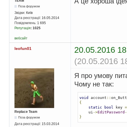
А це хороша іде
TEAM
Поза форумом
Звідки:
Київ
Дата реєстрації:
16.05.2014
Повідомлень:
1 695
Репутація
:
1025
вебсайт
20.05.2016 18
leofun01
(20.05.2016 1
Я про умову пит
Чому не так:
void
 account
::
on_Butt
{
static
bool
 key 
=
Replace Team
    ui
->
EditPassword
-
}
Поза форумом
Дата реєстрації:
15.03.2014