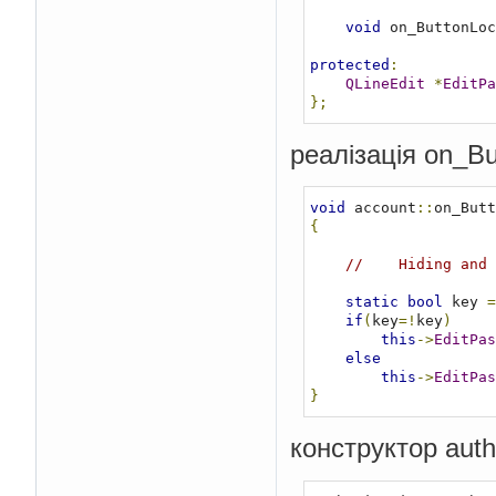
void
 on_ButtonLoc
protected
:
QLineEdit
*
EditPa
};
реалізація on_Bu
void
 account
::
on_Butt
{
//    Hiding and 
static
bool
 key 
=
if
(
key
=!
key
)
this
->
EditPas
else
this
->
EditPas
}
конструктор auth