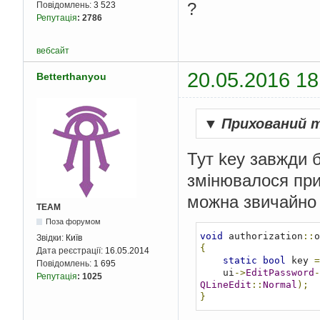
?
Повідомлень:
3 523
Репутація
:
2786
вебсайт
20.05.2016 18
Betterthanyou
▼
Прихований 
Тут key завжди б
змінювалося при
можна звичайно в
TEAM
Поза форумом
void
 authorization
::
o
Звідки:
Київ
{
Дата реєстрації:
16.05.2014
static
bool
 key 
=
Повідомлень:
1 695
    ui
->
EditPassword
-
Репутація
:
1025
QLineEdit
::
Normal
);
}