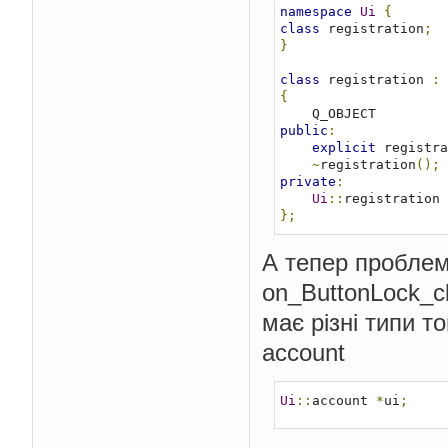
namespace
Ui
{
class
 registration
;
}
class
 registration 
:
{
public
:
explicit
 registra
~
registration
();
private
:
Ui
::
registration 
};
А тепер пробле
on_ButtonLock_cli
має різні типи т
account
Ui
::
account 
*
ui
;