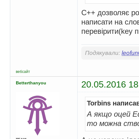
C++ дозволяє ро
написати на сло
перевірити(key п
Подякували:
leofu
вебсайт
20.05.2016 18
Betterthanyou
Torbins написа
А якщо оцей Ed
то можна ство