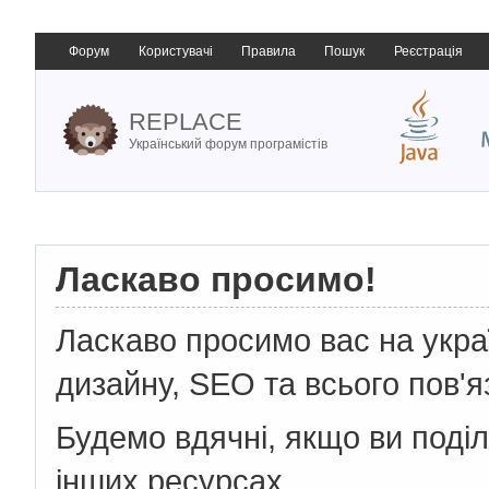
Форум
Користувачі
Правила
Пошук
Реєстрація
REPLACE
Український форум програмістів
Ласкаво просимо!
Ласкаво просимо вас на укр
дизайну, SEO та всього пов'я
Будемо вдячні, якщо ви поді
інших ресурсах.