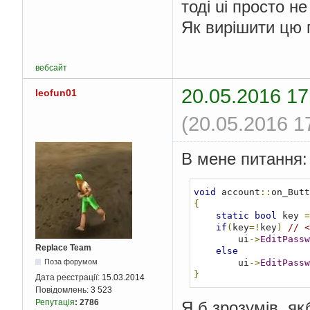
тоді ui просто н
Як вирішити цю 
вебсайт
20.05.2016 17
leofun01
(20.05.2016 1
В мене питання:
void
 account
::
on_Butt
{
static
bool
 key 
=
if
(
key
=!
key
)
// <
        ui
->
EditPassw
Replace Team
else
Поза форумом
        ui
->
EditPassw
}
Дата реєстрації:
15.03.2014
Повідомлень:
3 523
Репутація
:
2786
Я б зрозумів, якб