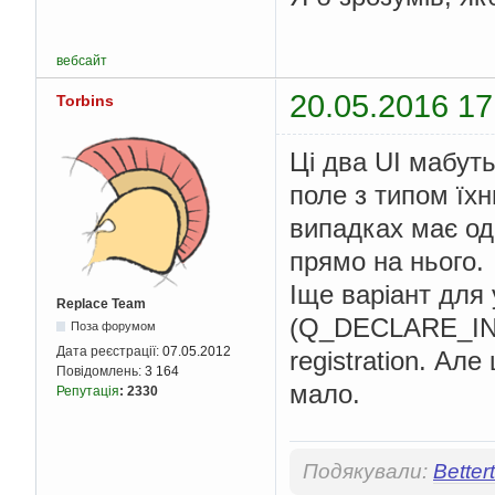
вебсайт
20.05.2016 17
Torbins
Ці два UI мабут
поле з типом їх
випадках має од
прямо на нього.
Іще варіант для 
Replace Team
(Q_DECLARE_INTE
Поза форумом
Дата реєстрації:
07.05.2012
registration. Але
Повідомлень:
3 164
мало.
Репутація
:
2330
Подякували:
Better