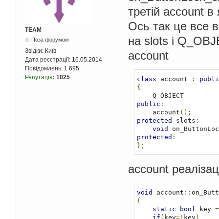
третій account в
Ось так це все 
TEAM
на slots i Q_OBJ
Поза форумом
Звідки:
Київ
account
Дата реєстрації:
16.05.2014
Повідомлень:
1 695
Репутація
:
1025
class
 account 
:
publi
{
public
:
    account
();
protected
 slots
:
void
 on_ButtonLoc
protected
:
};
account реалізац
void
 account
::
on_Butt
{
static
bool
 key 
=
if
(
key
=!
key
)