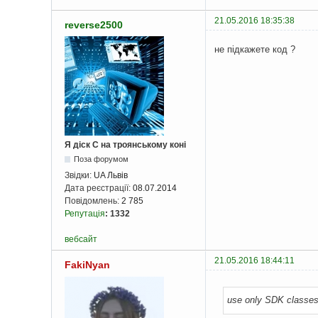
21.05.2016 18:35:38
reverse2500
не підкажете код ?
Я діск С на троянському коні
Поза форумом
Звідки:
UA Львів
Дата реєстрації:
08.07.2014
Повідомлень:
2 785
Репутація
:
1332
вебсайт
21.05.2016 18:44:11
FakiNyan
use only SDK classe