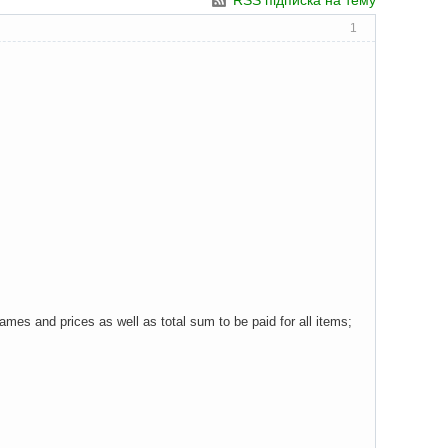
RSS підписка на тему
1
 names and prices as well as total sum to be paid for all items;