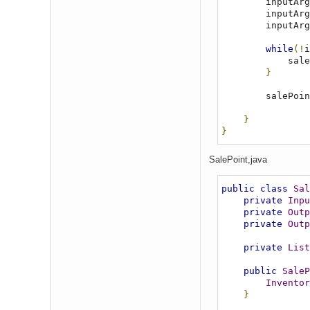
        inpu
        inpu
        inpu
while
(!
i
         
}
        salePoi
}
}
SalePoint,java
public
class
Sal
private
Inpu
private
Outp
private
Outp
private
List
public
SaleP
Inventor
}