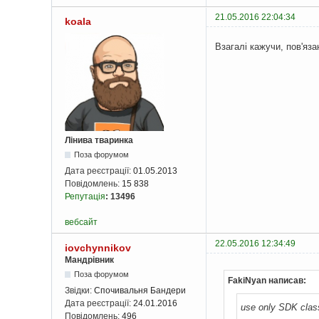
21.05.2016 22:04:34
koala
Взагалі кажучи, пов'яза
Лінива тваринка
Поза форумом
Дата реєстрації:
01.05.2013
Повідомлень:
15 838
Репутація
:
13496
вебсайт
22.05.2016 12:34:49
iovchynnikov
Мандрівник
Поза форумом
FakiNyan написав:
Звідки:
Спочивальня Бандери
Дата реєстрації:
24.01.2016
use only SDK cla
Повідомлень:
496