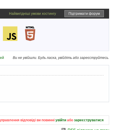
Найвигідніші умови хостингу
Підтримати форум
дей
Ви не увійшли.
Будь ласка, увійдіть або зареєструйтесь.
дправлення відповіді ви повинні
увійти
або
зареєструватися