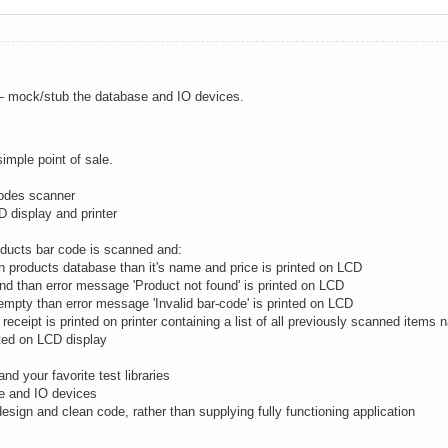
 mock/stub the database and IO devices.
mple point of sale.
codes scanner
D display and printer
roducts bar code is scanned and:
 in products database than it's name and price is printed on LCD
ound than error message 'Product not found' is printed on LCD
empty than error message 'Invalid bar-code' is printed on LCD
n receipt is printed on printer containing a list of all previously scanned items
nted on LCD display
d your favorite test libraries
e and IO devices
esign and clean code, rather than supplying fully functioning application