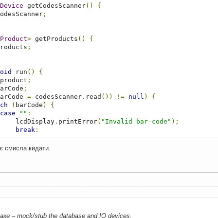
Device
 getCodesScanner
()
{
odesScanner
;
Product
>
 getProducts
()
{
roducts
;
oid
 run
()
{
product
;
arCode
;
arCode 
=
 codesScanner
.
read
())
!=
null
)
{
ch
(
barCode
)
{
case
""
:
                    lcdDisplay
.
printError
(
"Invalid bar-code"
);
break
;
case
"exit"
:
                    printProductsAndTotalPrice
();
є смисла кидати.
return
;
default
:
                    product 
=
Inventory
.
getProduct
(
barCode
);
if
(
product 
==
null
)
{
                         lcdDisplay
.
printError
(
"Product not found"
);
}
else
{
                         lcdDisplay
.
print
(
product
);
                         products
.
add
(
product
);
ке – mock/stub the database and IO devices.