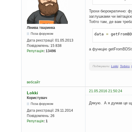
}
Трохи бюрократично: фу
}
заглушками чи імітацією
Тобто там, де вам треб
}
Лінива тваринка
private
void
data 
=
 getFromBD
Поза форумом
double
 s
Дата реєстрації:
01.05.2013
Повідомлень:
15 838
for
(
Pro
а функцію getFromBDStub
Репутація
:
13496
            s
Подякували:
Lokki
,
Torbins
,
        lcdDis
        printer
.
        printer
.
        printer
.
вебсайт
        printer
.
21.05.2016 21:50:24
Lokki
        products
Користувач
}
Дякую. А я думав це щ
Поза форумом
}
Дата реєстрації:
29.11.2014
Повідомлень:
26
Репутація
:
1