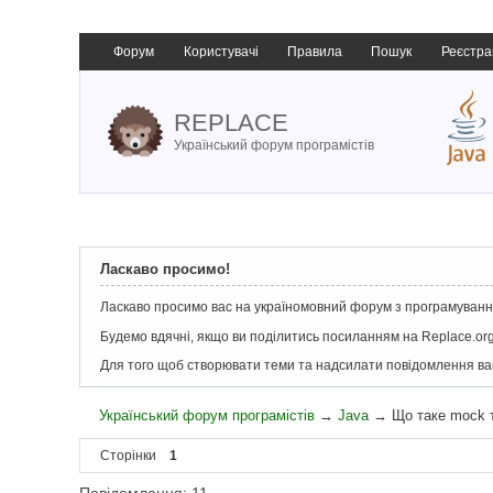
Форум
Користувачі
Правила
Пошук
Реєстра
REPLACE
Український форум програмістів
Ласкаво просимо!
Ласкаво просимо вас на україномовний форум з програмування
Будемо вдячні, якщо ви поділитись посиланням на Replace.org
Для того щоб створювати теми та надсилати повідомлення в
Український форум програмістів
→
Java
→
Що таке mock 
Сторінки
1