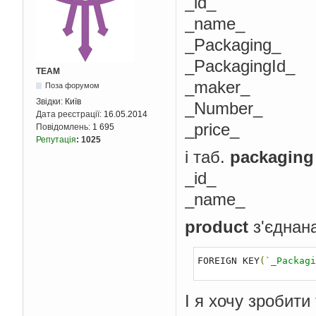
_id_
_name_
_Packaging_
_PackagingId_
TEAM
_maker_
Поза форумом
Звідки:
Київ
_Number_
Дата реєстрації:
16.05.2014
_price_
Повідомлень:
1 695
Репутація
:
1025
і таб.
packaging
_id_
_name_
product
з'єднан
FOREIGN KEY
(
`_Packagi
І я хочу зробити