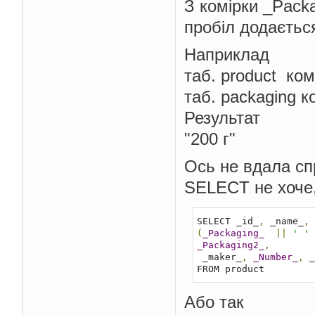
З комірки _Pack
пробіл додаєтьс
Наприклад
таб. product ком
таб. packaging к
Результат
"200 г"
Ось не вдала спр
SELECT не хоче,
SELECT _id_
,
 _name_
,
(
_Packaging_
||
' '
_Packaging2_
,
 _maker_
,
_Number_
,
 _
FROM product
Або так