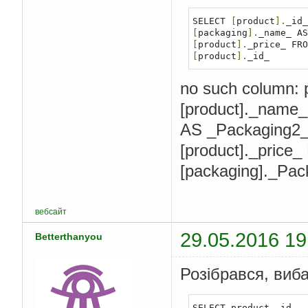
SELECT 
[
product
].
_id_
[
packaging
].
_name_ AS
[
product
].
_price_ FRO
[
product
].
_id_
no such column: 
[product]._name_,
AS _Packaging2_,
[product]._pric
[packaging]._Pack
вебсайт
29.05.2016 19
Betterthanyou
Розібрався, виб
SELECT product
.
_id_
,
 