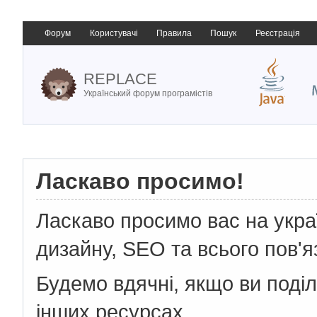
Форум
Користувачі
Правила
Пошук
Реєстрація
REPLACE
Український форум програмістів
Ласкаво просимо!
Ласкаво просимо вас на укр
дизайну, SEO та всього пов'я
Будемо вдячні, якщо ви поді
інших ресурсах.