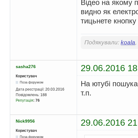
Відео на якому 
видно як електр
тицьнете кнопку
Подякували:
koala
29.06.2016 18
sasha276
Користувач
На ютубі пошукай
Поза форумом
Дата реєстрації:
20.03.2016
т.п.
Повідомлень:
188
Репутація
:
76
29.06.2016 21
Nick9956
Користувач
Поза форумом