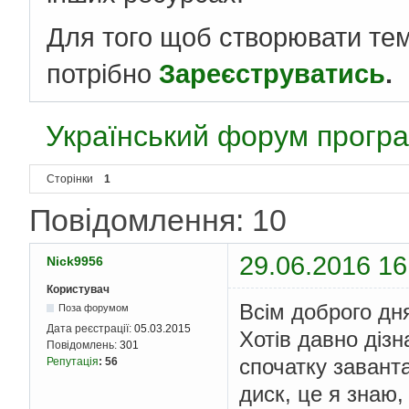
Для того щоб створювати те
потрібно
Зареєструватись
.
Український форум програ
Сторінки
1
Повідомлення: 10
29.06.2016 16
Nick9956
Користувач
Всім доброго дн
Поза форумом
Дата реєстрації:
05.03.2015
Хотів давно дізн
Повідомлень:
301
спочатку завант
Репутація
:
56
диск, це я знаю,