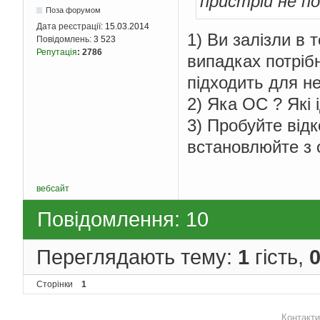
пристрій не п
Поза форумом
Дата реєстрації:
15.03.2014
1) Ви залізли в 
Повідомлень:
3 523
Репутація
:
2786
випадках потріб
підходить для не
2) Яка ОС ? Які
3) Пробуйте від
встановлюйте з 
вебсайт
Повідомлення: 10
Переглядають тему:
1
гість,
Сторінки
1
Контакти