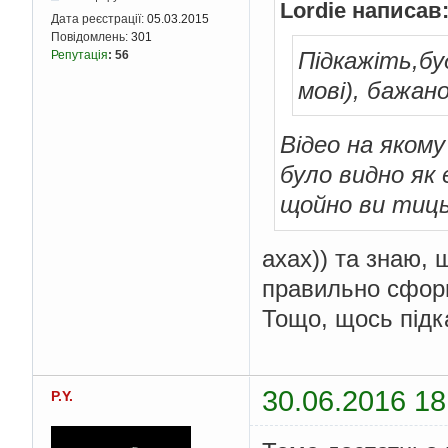
Lordie написав
Дата реєстрації:
05.03.2015
Повідомлень:
301
Підкажіть,буд
Репутація
:
56
мові), бажано
Відео на яком
було видно як
щойно ви тиць
ахах)) та знаю, 
правильно сфор
Тощо, щось підк
30.06.2016 18
P.Y.