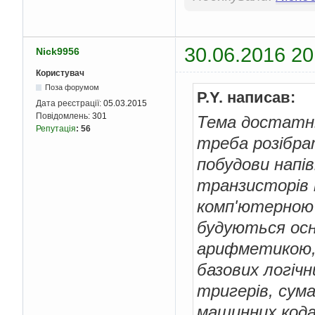
30.06.2016 20
Nick9956
Користувач
Поза форумом
P.Y. написав:
Дата реєстрації:
05.03.2015
Повідомлень:
301
Тема достатнь
Репутація
:
56
треба розібра
побудови напів
транзисторів 
комп'ютерною 
будуються осн
арифметикою, 
базових логіч
тригерів, сума
машинних кода