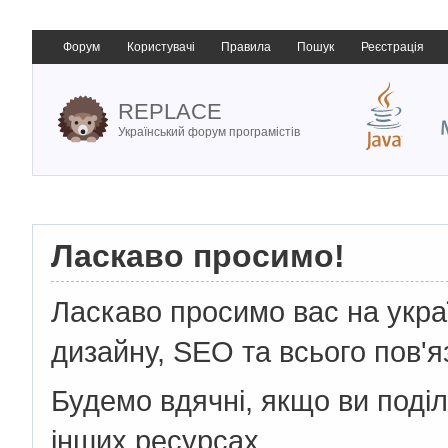
Форум
Користувачі
Правила
Пошук
Реєстрація
REPLACE
Український форум програмістів
Ласкаво просимо!
Ласкаво просимо вас на укр
дизайну, SEO та всього пов'я
Будемо вдячні, якщо ви поді
інших ресурсах.