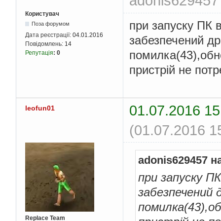
adonis629457 
Користувач
при запуску ПК 
Поза форумом
Дата реєстрації:
04.01.2016
забезпечений др
Повідомлень:
14
помилка(43),об
Репутація
:
0
пристрій не пот
01.07.2016 15
leofun01
(01.07.2016 1
adonis629457 н
при запуску П
забезпечений д
помилка(43),о
Replace Team