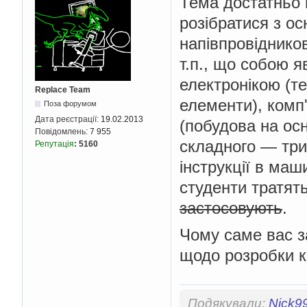
Тема достатньо 
розібратися з о
напівпровідников
т.п., що собою 
електронікою (те
Replace Team
елементи), ком
Поза форумом
Дата реєстрації:
19.02.2013
(побудова на осн
Повідомлень:
7 955
складного — триг
Репутація
:
5160
інструкції в маш
студенти тратять
застосовують
.
Чому саме вас за
щодо розробки к
Подякували:
Nick9