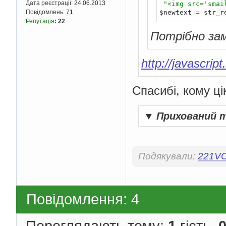
Дата реєстрації:
24.06.2013
"<img src='smai
$newtext 
=
 str_r
Повідомлень:
71
Репутація
:
22
Потрібно зам
http://javascrip
Спасибі, кому ці
▼
Прихований 
Подякували:
221V
Повідомлення: 4
Переглядають тему:
1
гість,