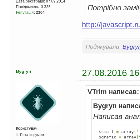
Дата реєстрації:
07.09.2014
Потрібно замі
Повідомлень:
3 335
Репутація
:
2304
http://javascript.
Подякували:
Bygry
27.08.2016 16
Bygryn
VTrim написав:
Bygryn напис
Написав анал
Користувач
$smail 
=
 array
(
"
Поза форумом
$grafic 
=
 array
(