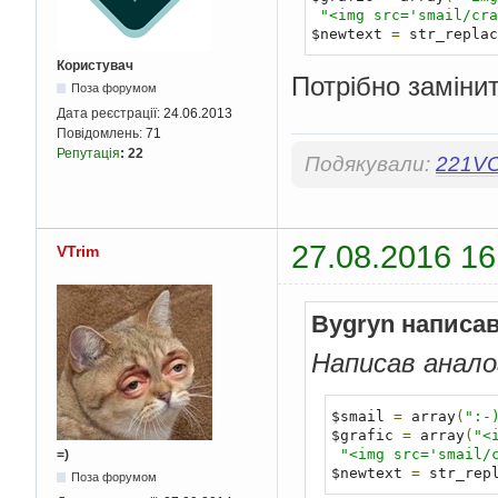
"<img src='smail/cra
$newtext 
=
 str_replac
Користувач
Потрібно заміни
Поза форумом
Дата реєстрації:
24.06.2013
Повідомлень:
71
Репутація
:
22
Подякували:
221V
27.08.2016 16
VTrim
Bygryn написав
Написав анало
$smail 
=
 array
(
":-
$grafic 
=
 array
(
"<
"<img src='smail/
=)
$newtext 
=
 str_rep
Поза форумом