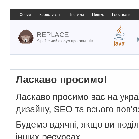
Форум
Користувачі
Правила
Пошук
Реєстрація
REPLACE
Український форум програмістів
Ласкаво просимо!
Ласкаво просимо вас на укр
дизайну, SEO та всього пов'я
Будемо вдячні, якщо ви поді
інших ресурсах.