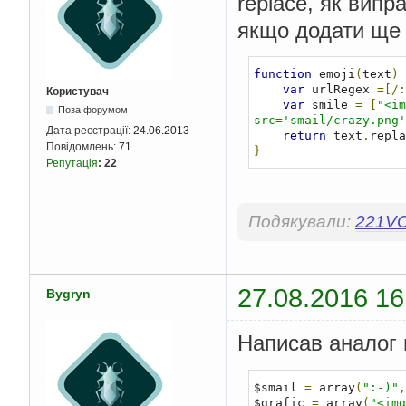
replace, як випр
якщо додати ще 
function
 emoji
(
text
)
var
 urlRegex 
=[/:
Користувач
var
 smile 
=
[
"<im
Поза форумом
src='smail/crazy.png'
Дата реєстрації:
24.06.2013
return
 text
.
repla
Повідомлень:
71
}
Репутація
:
22
Подякували:
221V
27.08.2016 16
Bygryn
Написав аналог 
$smail 
=
 array
(
":-)"
,
$grafic 
=
 array
(
"<img