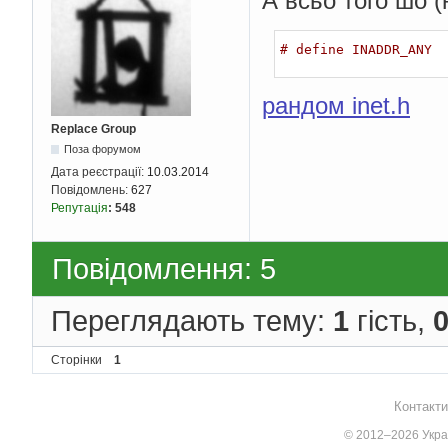
А всьо того шо (
# define INADDR_ANY  
рандом inet.h
Replace Group
Поза форумом
Дата реєстрації:
10.03.2014
Повідомлень:
627
Репутація
:
548
Повідомлення: 5
Переглядають тему:
1
гість,
Сторінки
1
Контакти
© 2012–2026 Украї