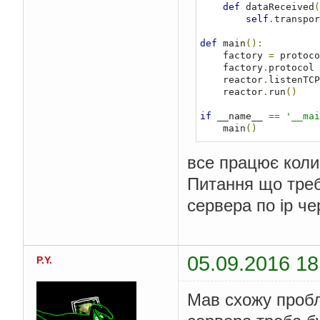
def
 dataReceived
(
self
.
transpor
def
 main
():
    factory 
=
 protoco
    factory
.
protocol 
    reactor
.
listenTCP
    reactor
.
run
()
if
 __name__ 
==
'__mai
    main
()
все працює коли 
Питання що треб
сервера по ip че
05.09.2016 18
P.Y.
Мав схожу пробл