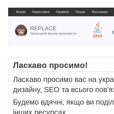
Форум
Користувачі
Правила
Пошук
Реєстрація
REPLACE
Український форум програмістів
Ласкаво просимо!
Ласкаво просимо вас на укр
дизайну, SEO та всього пов'я
Будемо вдячні, якщо ви поді
інших ресурсах.