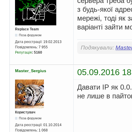
сервера треба бу
з будь-якої адре
мережі, тоді як 
варіанті зайти м
Replace Team
Поза форумом
Дата реєстрації:
19.02.2013
Подякували:
Maste
Повідомлень:
7 955
Репутація
:
5160
05.09.2016 18
Master_Sergius
Давати IP як 0.0
не лише в пайтон
Користувач
Поза форумом
Дата реєстрації:
01.10.2014
Повідомлень:
1 068