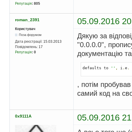
Репутація
:
805
05.09.2016 20
roman_2391
Користувач
Дякую за відпов
Поза форумом
Дата реєстрації:
15.03.2013
"0.0.0.0", пропи
Повідомлень:
17
документацію т
Репутація
:
0
defaults to 
''
,
 i
.
e
.
 
, потім пробував 
самий код на св
05.09.2016 21
0x9111A