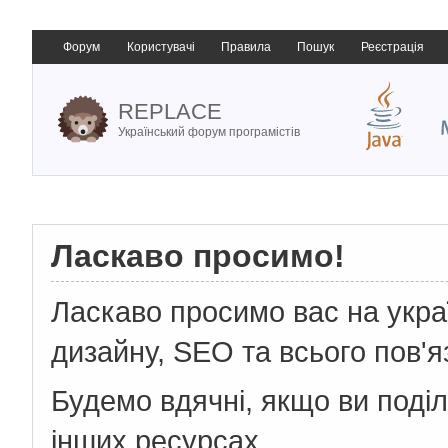
Форум
Користувачі
Правила
Пошук
Реєстрація
REPLACE
Український форум програмістів
Ласкаво просимо!
Ласкаво просимо вас на укр
дизайну, SEO та всього пов'я
Будемо вдячні, якщо ви поді
інших ресурсах.