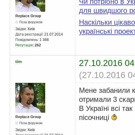
Чи потрібно в Ук
для швидшого ро
Replace Group
Наскільки цікав
Поза форумом
Звідки:
Київ
українські проек
Дата реєстрації:
21.07.2014
Повідомлень:
1 388
Репутація
:
262
27.10.2016 04
tim
(27.10.2016 0
Мене забанили к
отримали 3 скарг
В Україні всі та
пісочниці
Replace Group
Поза форумом
Звідки:
Київ