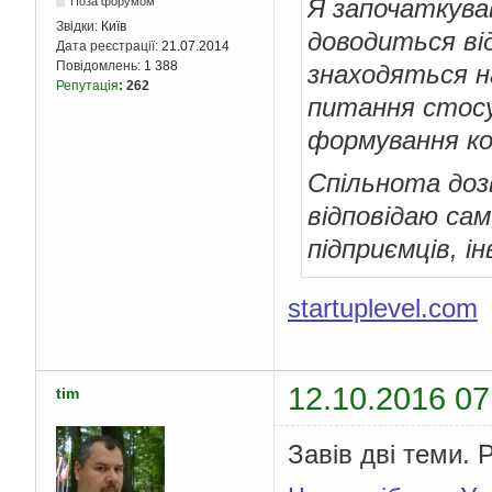
Я започаткува
Поза форумом
Звідки:
Київ
доводиться від
Дата реєстрації:
21.07.2014
Повідомлень:
1 388
знаходяться н
Репутація
:
262
питання стосу
формування ко
Спільнота доз
відповідаю сам
підприємців, і
startuplevel.com
12.10.2016 07
tim
Завів дві теми.