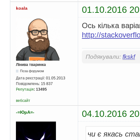
01.10.2016 20
koala
Ось кілька варіан
http://stackoverf
Подякували:
fkskf
Лінива тваринка
Поза форумом
Дата реєстрації:
01.05.2013
Повідомлень:
15 837
Репутація
:
13495
вебсайт
04.10.2016 20
-=ЮрА=-
чи є якась стан