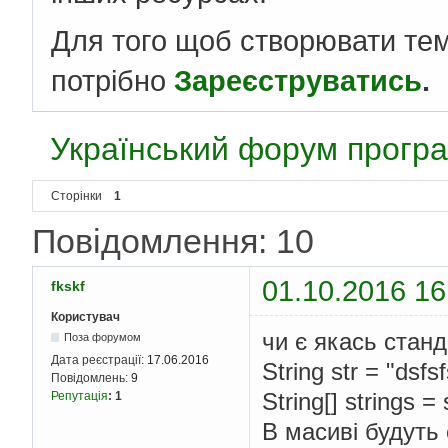
Для того щоб створювати те
потрібно
Зареєструватись
.
Український форум програ
Сторінки
1
Повідомлення: 10
01.10.2016 16
fkskf
Користувач
чи є якась станд
Поза форумом
Дата реєстрації:
17.06.2016
String str = "dsfsf
Повідомлень:
9
String[] strings = s
Репутація
:
1
В масиві будуть 