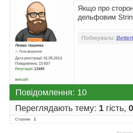
Якщо про сторонн
дельфовим String,
Подякували:
Better
Лінива тваринка
Поза форумом
Дата реєстрації:
01.05.2013
Повідомлень:
15 837
Репутація
:
13495
вебсайт
Повідомлення: 10
Переглядають тему:
1
гість,
Сторінки
1