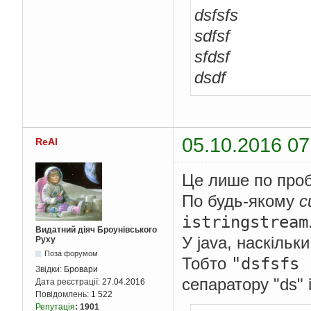
dsfsfs
sdfsf
sfdsf
dsdf
05.10.2016 07
ReAl
Це лише по проб
По будь-якому
с
istringstream
Видатний діяч Броунівського
У java, наскільк
Руху
Поза форумом
"dsfsfs
Тобто
Звідки:
Бровари
сепаратору "ds" 
Дата реєстрації:
27.04.2016
Повідомлень:
1 522
Репутація
:
1901