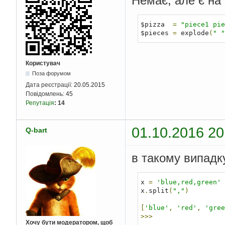
Немає, але є на
$pizza  
=
"piece1 pie
$pieces 
=
 explode
(
" "
Користувач
Поза форумом
Дата реєстрації:
20.05.2015
Повідомлень:
45
Репутація
:
14
01.10.2016 20
Q-bart
в такому випадку
x 
=
'blue,red,green'
x
.
split
(
","
)
[
'blue'
,
'red'
,
'gree
>>>
Хочу бути модератором, щоб