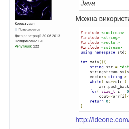
Java
Можна використа
Користувач
Поза форумом
#include
<iostream>
Дата реєстрації:
30.06.2013
#include
<string>
Повідомлень:
191
#include
<vector>
Репутація
:
122
#include
<sstream>
using
namespace
 std
;
int
 main
(){
string
 str 
=
"dsf
    stringstream ss
(
s
    vector
<
string
>
 
while
(
 ss
>>
str 
)
        arr
.
push_back
for
(
size_t
 i 
=
0
        cout
<<
arr
[
i
]<
return
0
;
}
http://ideone.co