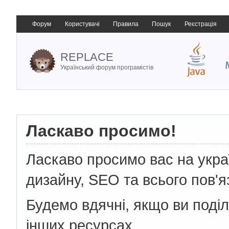
Форум
Користувачі
Правила
Пошук
Реєстрація
REPLACE
Український форум програмістів
Ласкаво просимо!
Ласкаво просимо вас на укр
дизайну, SEO та всього пов'я
Будемо вдячні, якщо ви поді
інших ресурсах.