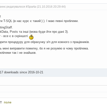
ннє редагувалося #Sparta (21.10.2016 20:29:44)
!
ти T-SQL (в нас курс є такий:) ). І маю певні проблеми.
ingStaff.
Data, Posts та інші (мова буде йти про дані 3).
 - все є в скріншоті
орити процедуру для обрахунку з/п для кожного з працівників.
ть мені виправити помилку, бо я не розумію в чому проблема.
облеми так і не знайшов.
317 downloads since 2016-10-21
T 
поле
...