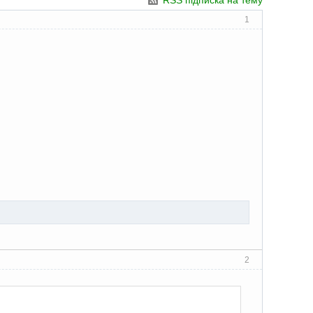
RSS підписка на тему
1
2