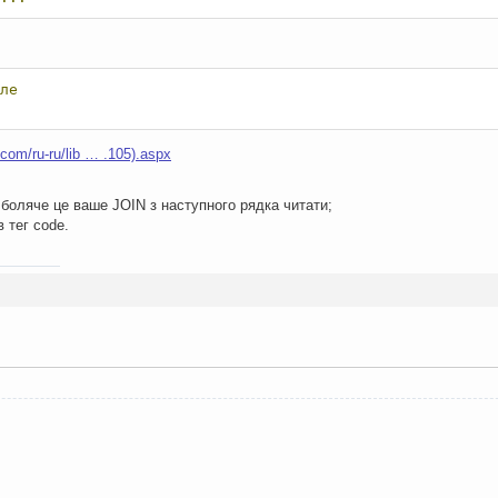
ле
.com/ru-ru/lib … .105).aspx
, боляче це ваше JOIN з наступного рядка читати;
 тег code.