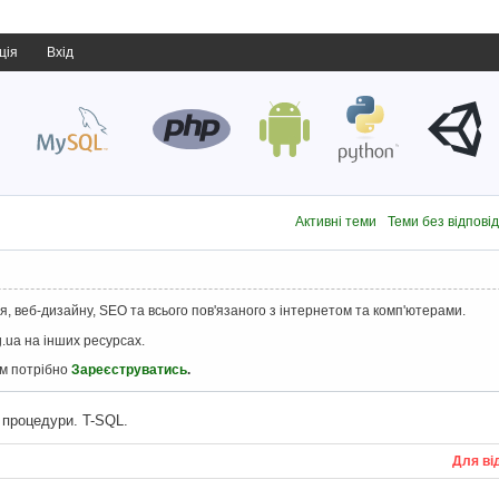
ція
Вхід
Активні теми
Теми без відпові
, веб-дизайну, SEO та всього пов'язаного з інтернетом та комп'ютерами.
.ua на інших ресурсах.
ам потрібно
Зареєструватись
.
 процедури. T-SQL.
Для ві