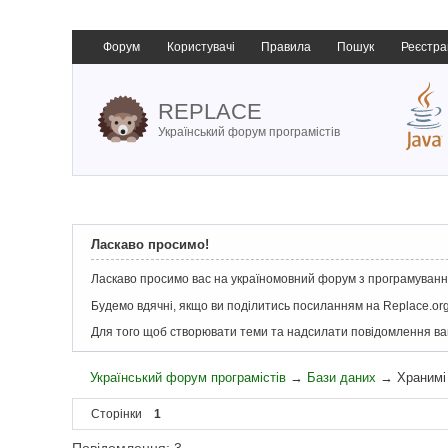
Форум
Користувачі
Правила
Пошук
Реєстра
REPLACE
Український форум програмістів
Ласкаво просимо!
Ласкаво просимо вас на україномовний форум з програмування
Будемо вдячні, якщо ви поділитись посиланням на Replace.org
Для того щоб створювати теми та надсилати повідомлення в
Український форум програмістів
→
Бази даних
→
Хранимі
Сторінки
1