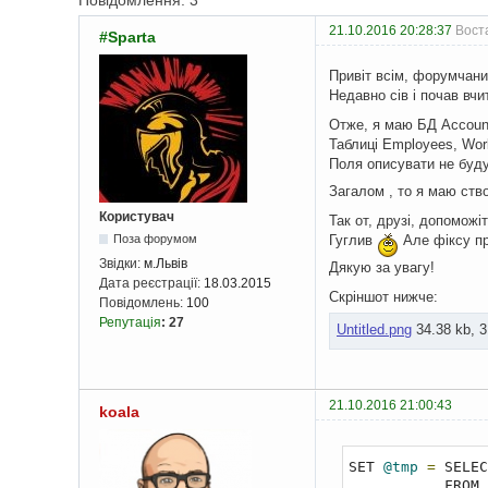
Повідомлення: 3
21.10.2016 20:28:37
Воста
#Sparta
Привіт всім, форумчани
Недавно сів і почав вчи
Отже, я маю БД Account
Таблиці Employees, Work
Поля описувати не буду
Загалом , то я маю ств
Користувач
Так от, друзі, допоможі
Гуглив
Але фіксу пр
Поза форумом
Звідки:
м.Львів
Дякую за увагу!
Дата реєстрації:
18.03.2015
Скріншот нижче:
Повідомлень:
100
Репутація
:
27
Untitled.png
34.38 kb, 
21.10.2016 21:00:43
koala
SET 
@tmp
=
 SELEC
           FROM 