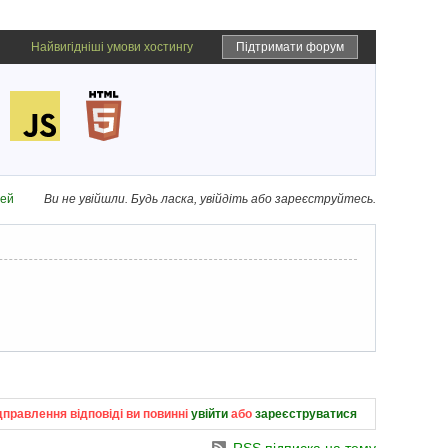
Найвигідніші умови хостингу
Підтримати форум
дей
Ви не увійшли.
Будь ласка, увійдіть або зареєструйтесь.
дправлення відповіді ви повинні
увійти
або
зареєструватися