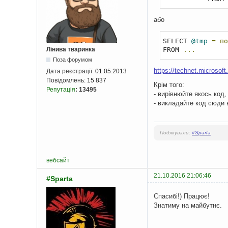
або
SELECT 
@tmp
=
по
Лінива тваринка
FROM 
...
Поза форумом
https://technet.microsoft
Дата реєстрації:
01.05.2013
Повідомлень:
15 837
Крім того:
Репутація
:
13495
- вирівнюйте якось код
- викладайте код сюди в
Подякували:
#Sparta
вебсайт
21.10.2016 21:06:46
#Sparta
Спасибі!) Працює!
Знатиму на майбутнє.