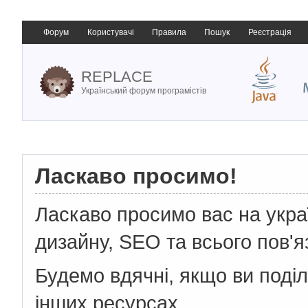
Форум
Користувачі
Правила
Пошук
Реєстрація
REPLACE
Український форум програмістів
Ласкаво просимо!
Ласкаво просимо вас на укр
дизайну, SEO та всього пов'я
Будемо вдячні, якщо ви поді
інших ресурсах.