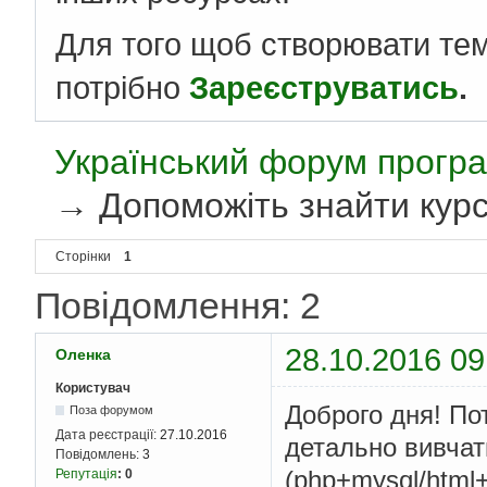
Для того щоб створювати те
потрібно
Зареєструватись
.
Український форум програ
→
Допоможіть знайти курс
Сторінки
1
Повідомлення: 2
28.10.2016 09
Оленка
Користувач
Доброго дня! По
Поза форумом
Дата реєстрації:
27.10.2016
детально вивчат
Повідомлень:
3
(php+mysql/html
Репутація
:
0