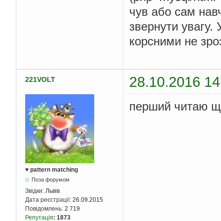
чув або сам навч
звернути увагу. У
корсними не зро
28.10.2016 14
221VOLT
перший читаю що
♥ pattern matching
Поза форумом
Звідки:
Львів
Дата реєстрації:
26.09.2015
Повідомлень:
2 719
Репутація
:
1873