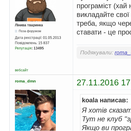
програміст (хай 
викладайте свої
треба, якщо чер
Лінива тваринка
ставати - це пр
Поза форумом
Дата реєстрації:
01.05.2013
Повідомлень:
15 837
Репутація
:
13495
Подякували:
roma
вебсайт
27.11.2016 17
roma_dmn
koala написав:
Я хотів сказат
Тут не клуб "з
Якщо ви програ