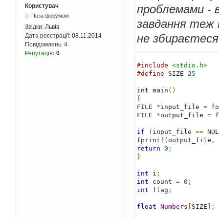
Користувач
проблемами - в
Поза форумом
завдання теж т
Звідки:
Львів
не збираєтеся
Дата реєстрації:
08.11.2014
Повідомлень:
4
Репутація
:
0
#include
<stdio.h>
#define
 SIZE 
25
int
 main
()
{
FILE 
*
input_file 
=
 fo
FILE 
*
output_file 
=
 f
if
(
input_file 
==
 NUL
fprintf
(
output_file
,
return
0
;
}
int
 i
;
int
 count 
=
0
;
int
 flag
;
float
Numbers
[
SIZE
];