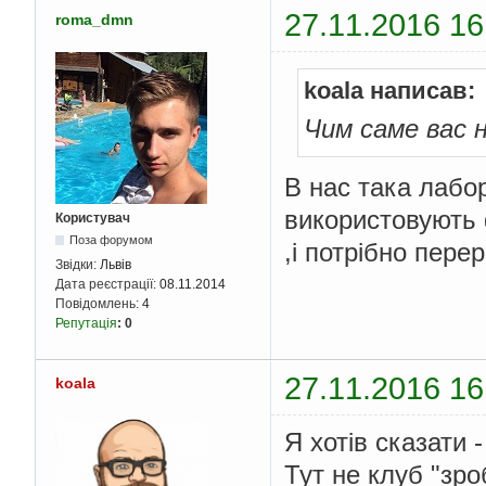
     
27.11.2016 16
roma_dmn
     
}
}
            printf
(
"\
koala написав:
return
0
;
}
Чим саме вас 
В нас така лабор
використовують 
Користувач
Поза форумом
,і потрібно пер
Звідки:
Львів
Дата реєстрації:
08.11.2014
Повідомлень:
4
Репутація
:
0
27.11.2016 16
koala
Я хотів сказати 
Тут не клуб "зро