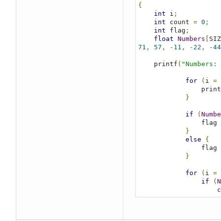
{
int
 i
;
int
 count 
=
0
;
int
 flag
;
float
Numbers
[
SIZ
71
,
57
,
-
11
,
-
22
,
-
44
    printf
(
"Numbers: 
for
(
i 
=
                pr
}
if
(
Numbe
                flag 
}
else
{
                flag 
}
for
(
i 
=
if
(
N
     
     
}
else