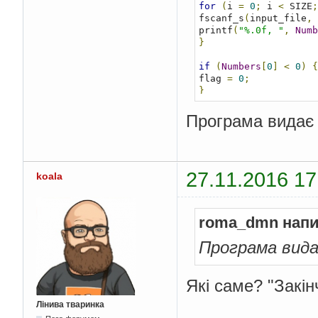
for
(
i 
=
0
;
 i 
<
 SIZE
;
fscanf_s
(
input_file
,
printf
(
"%.0f, "
,
Numb
}
if
(
Numbers
[
0
]
<
0
)
{
flag 
=
0
;
}
else
{
flag 
=
1
;
Програма видає
}
for
(
i 
=
1
;
 i 
<
 SIZE
;
fscanf_s
(
input_file
,
27.11.2016 17
if
(
Numbers
[
i
]
<
0
&&
koala
count
++;
flag 
=
0
;
}
roma_dmn напи
else
if
(
Numbers
[
i
]
>
count
++;
Програма вида
flag 
=
1
;
}
}
Які саме? "Закін
fprintf
(
output_file
,
fclose
(
input_file
);
Лінива тваринка
fclose
(
output_file
);