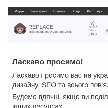
Форум
Користувачі
Правила
Пошук
Реєстрація
REPLACE
Український форум програмістів
Ласкаво просимо!
Ласкаво просимо вас на укр
дизайну, SEO та всього пов'я
Будемо вдячні, якщо ви поді
інших ресурсах.