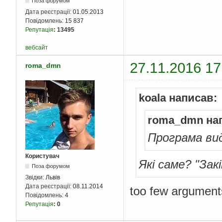
return
0
;
Поза форумом
}
Дата реєстрації:
01.05.2013
Повідомлень:
15 837
Репутація
:
13495
вебсайт
27.11.2016 17
roma_dmn
koala написав:
roma_dmn на
Програма ви
Користувач
Які саме? "Зак
Поза форумом
Звідки:
Львів
Дата реєстрації:
08.11.2014
too few arguments
Повідомлень:
4
Репутація
:
0