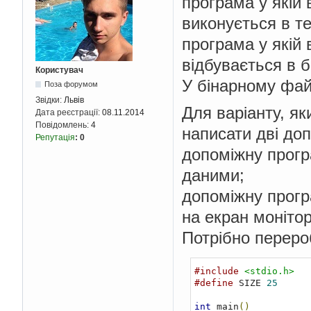
програма у якій 
виконується в т
програма у якій 
відбувається в 
Користувач
У бінарному фай
Поза форумом
Звідки:
Львів
Для варіанту, як
Дата реєстрації:
08.11.2014
Повідомлень:
4
написати дві до
Репутація
:
0
допоміжну прогр
даними;
допоміжну прогр
на екран монітор
Потрібно переро
#include
<stdio.h>
#define
 SIZE 
25
int
 main
()