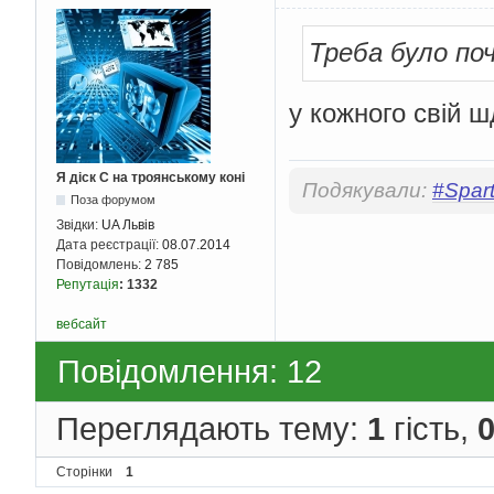
Треба було по
у кожного свій 
Я діск С на троянському коні
Подякували:
#Spar
Поза форумом
Звідки:
UA Львів
Дата реєстрації:
08.07.2014
Повідомлень:
2 785
Репутація
:
1332
вебсайт
Повідомлення: 12
Переглядають тему:
1
гість,
Сторінки
1