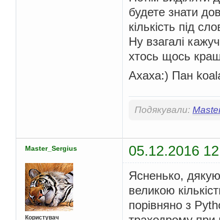
будете знати до
кількість під с
Ну взагалі кажу
хтось щось кращ
Ахаха:) Пан koal
Подякували:
Maste
05.12.2016 12
Master_Sergius
Ясненько, дякую.
великою кількіст
порівняно з Pyt
траходрому при
Користувач