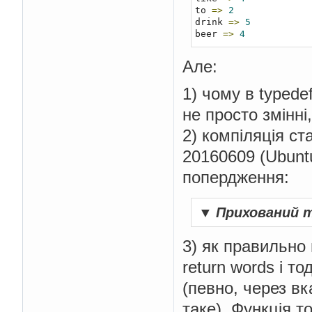
to 
=>
2
drink 
=>
5
beer 
=>
4
Але:
1) чому в typede
не просто змінні
2) компіляція ст
20160609 (Ubuntu
попердження:
▼
Прихований 
3) як правильно 
return words і то
(певно, через вк
таке). Функція т