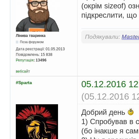
(окрім sizeof) о
підкреслити, що 
Лінива тваринка
Подякували:
Maste
Поза форумом
Дата реєстрації:
01.05.2013
Повідомлень:
15 838
Репутація
:
13496
вебсайт
05.12.2016 12
#Sparta
(05.12.2016 1
Добрий день
1) Спробував в с
(бо інакше я са