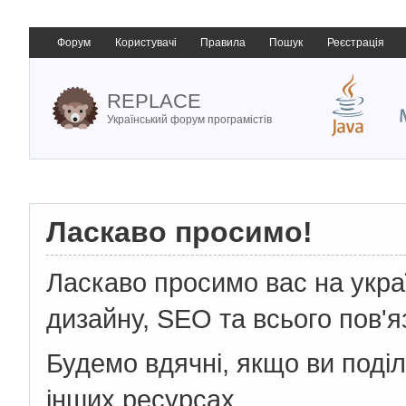
Форум
Користувачі
Правила
Пошук
Реєстрація
REPLACE
Український форум програмістів
Ласкаво просимо!
Ласкаво просимо вас на укр
дизайну, SEO та всього пов'я
Будемо вдячні, якщо ви поді
інших ресурсах.