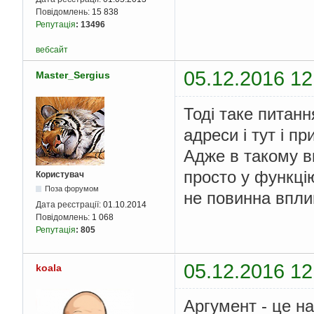
Повідомлень:
15 838
Репутація
:
13496
вебсайт
05.12.2016 12
Master_Sergius
Тоді таке питан
адреси і тут і п
Адже в такому в
просто у функцію
Користувач
Поза форумом
не повинна впли
Дата реєстрації:
01.10.2014
Повідомлень:
1 068
Репутація
:
805
05.12.2016 12
koala
Аргумент - це н