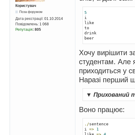
Користувач
Поза форумом
5
i

Дата реєстрації:
01.10.2014
like

Повідомлень:
1 068
to

Репутація
:
805
drink

beer
Хочу вирішити за
студентам. Але 
приходиться у св
Наразі перший ш
▼
Прихований 
Воно працює:
./
sentence 

i 
=>
1
like 
=>
4