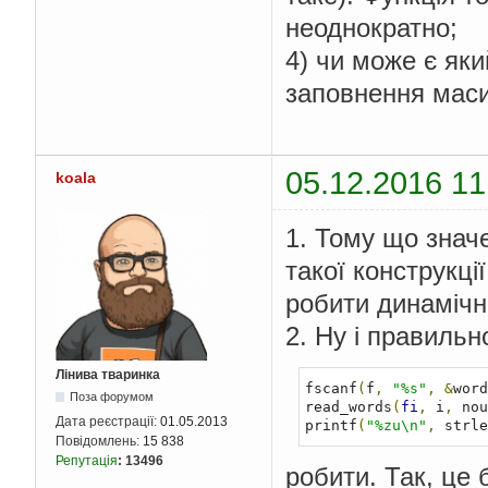
неоднократно;
4) чи може є яки
заповнення мас
05.12.2016 11
koala
1. Тому що знач
такої конструкці
робити динамічни
2. Ну і правильн
Лінива тваринка
fscanf
(
f
,
"%s"
,
&
word
Поза форумом
read_words
(
fi
,
 i
,
 nou
Дата реєстрації:
01.05.2013
printf
(
"%zu\n"
,
 strle
Повідомлень:
15 838
Репутація
:
13496
робити. Так, це 