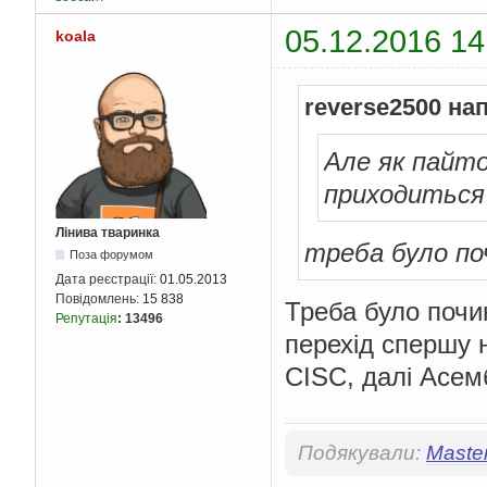
05.12.2016 14
koala
reverse2500 на
Але як пайт
приходиться 
Лінива тваринка
треба було по
Поза форумом
Дата реєстрації:
01.05.2013
Повідомлень:
15 838
Треба було почи
Репутація
:
13496
перехід спершу 
CISC, далі Асемб
Подякували:
Maste