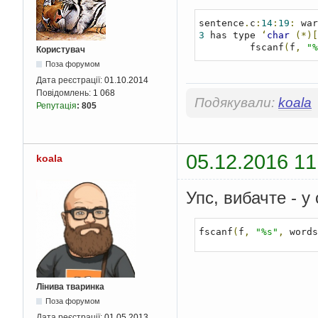
sentence
.
c
:
14
:
19
:
 war
3
 has type 
‘
char
(*)[
         fscanf
(
f
,
"%
Користувач
Поза форумом
Дата реєстрації:
01.10.2014
Повідомлень:
1 068
Подякували:
koala
Репутація
:
805
05.12.2016 11
koala
Упс, вибачте - у
fscanf
(
f
,
"%s"
,
 words
Лінива тваринка
Поза форумом
Дата реєстрації:
01.05.2013