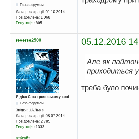
Поза форумом
Дата реєстрації:
01.10.2014
Повідомлень:
1 068
Репутація
:
805
05.12.2016 14
reverse2500
Але як пайтон
приходиться у
треба було почин
Я діск С на троянському коні
Поза форумом
Звідки:
UA Львів
Дата реєстрації:
08.07.2014
Повідомлень:
2 785
Репутація
:
1332
вебсайт