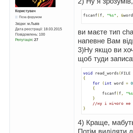
2) Ну я зрозумів,
Користувач
fscanf
(
f
,
"%s"
,
&
word
Поза форумом
Звідки:
м.Львів
Дата реєстрації:
18.03.2015
ви маєте тип cha
Повідомлень:
100
напевне Вам від
Репутація
:
27
3)Ну якщо ви хоч
щоб туди записат
void
 read_words
(
FILE 
{
for
(
int
 word 
=
0
{
        fscanf
(
f
,
"%s
}
//ну і нічого не 
}
4) Краще, мабуть
Потім виділяти д