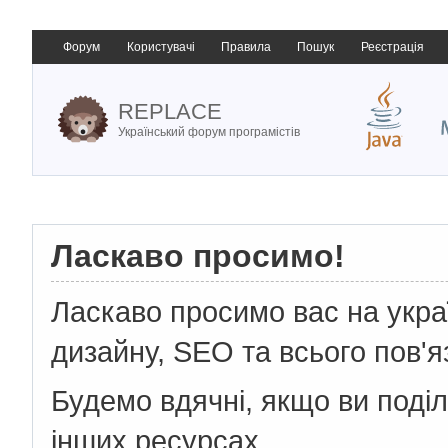
Форум
Користувачі
Правила
Пошук
Реєстрація
REPLACE
Український форум програмістів
Ласкаво просимо!
Ласкаво просимо вас на укр
дизайну, SEO та всього пов'я
Будемо вдячні, якщо ви поді
інших ресурсах.