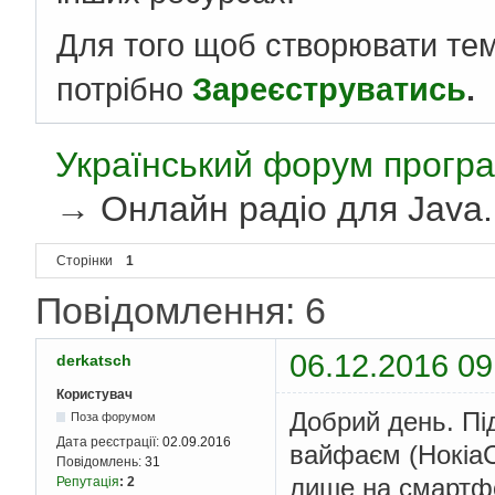
Для того щоб створювати те
потрібно
Зареєструватись
.
Український форум програ
→
Онлайн радіо для Java.
Сторінки
1
Повідомлення: 6
06.12.2016 09
derkatsch
Користувач
Добрий день. Пі
Поза форумом
Дата реєстрації:
02.09.2016
вайфаєм (НокіаС
Повідомлень:
31
лише на смартфо
Репутація
:
2