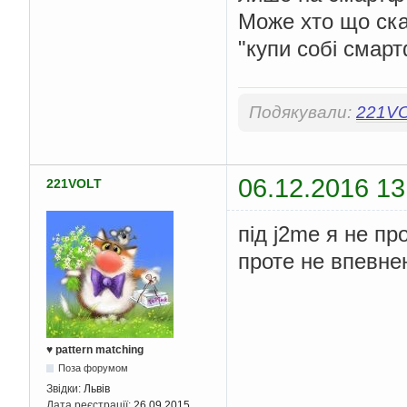
Може хто що ска
"купи собі смар
Подякували:
221V
06.12.2016 13
221VOLT
під j2me я не п
проте не впевне
♥ pattern matching
Поза форумом
Звідки:
Львів
Дата реєстрації:
26.09.2015