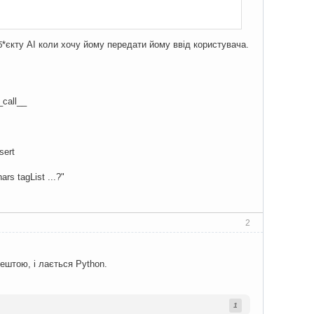
об*єкту AI коли хочу йому передати йому ввід користувача.
)
_call__
sert
rs tagList ...?"
2
рештою, і лається Python.
1