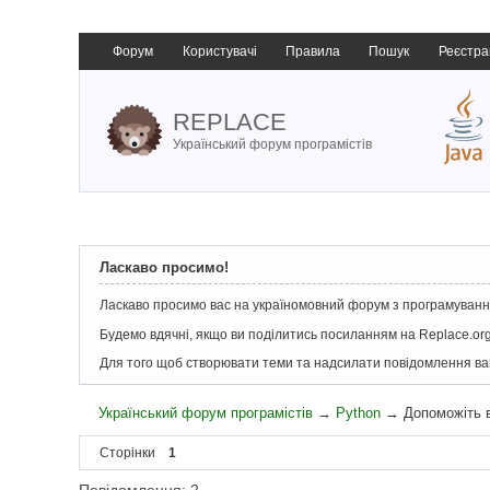
Форум
Користувачі
Правила
Пошук
Реєстра
REPLACE
Український форум програмістів
Ласкаво просимо!
Ласкаво просимо вас на україномовний форум з програмування
Будемо вдячні, якщо ви поділитись посиланням на Replace.org
Для того щоб створювати теми та надсилати повідомлення в
Український форум програмістів
→
Python
→
Допоможіть в
Сторінки
1