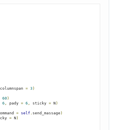
columnspan 
=
3
)
60
)
6
,
 pady 
=
6
,
 sticky 
=
 N
)
ommand 
=
self
.
send_massage
)
cky 
=
 N
)