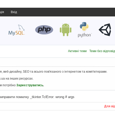
ція
Вхід
Активні теми
Теми без відпові
, веб-дизайну, SEO та всього пов'язаного з інтернетом та комп'ютерами.
.ua на інших ресурсах.
ам потрібно
Зареєструватись
.
иправити помилку _tkinter.TclError: wrong # args
Для ві