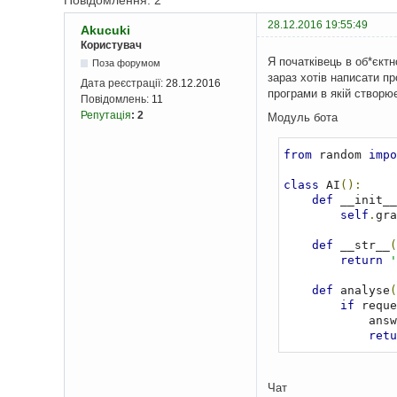
Повідомлення: 2
28.12.2016 19:55:49
Akucuki
Користувач
Я початківець в об*єктн
Поза форумом
зараз хотів написати п
Дата реєстрації:
28.12.2016
програми в якій створює
Повідомлень:
11
Репутація
:
2
Модуль бота
from
 random 
impo
class
 AI
():
def
 __init__
self
.
gra
def
 __str__
(
return
'
def
 analyse
(
if
 reque
          
retu
Чат