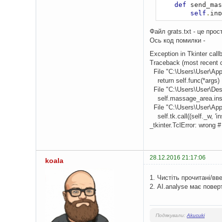
def
 send_mas
self
.
inp
if
self
.
self
Файл grats.txt - це про
self
Ось код помилки -
self
Exception in Tkinter call
Traceback (most recent ca
File "C:\Users\User\AppD
return self.func(*args)
win 
=
Tk
()
File "C:\Users\User\Des
app 
=
 A1
()
self.massage_area.inser
File "C:\Users\User\AppD
win
.
mainloop
()
self.tk.call((self._w, 'in
_tkinter.TclError: wrong 
28.12.2016 21:17:06
koala
1. Чистіть прочитані/вв
2. AI.analyse має повер
Подякували:
Akucuki