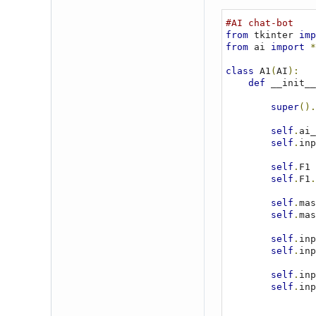
#AI chat-bot
from
 tkinter 
imp
from
 ai 
import
*
class
 A1
(
AI
):
def
 __init__
super
().
self
.
ai_
self
.
inp
self
.
F1 
self
.
F1
.
self
.
mas
self
.
mas
self
.
inp
self
.
inp
self
.
inp
self
.
inp