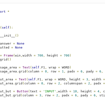
ort
*
(
self
):
__init__
()
answer 
=
None
utted 
=
None
=
Frame
(
win
,
width 
=
700
,
 height 
=
700
)
grid
()
sage_area 
=
Text
(
self
.
F1
,
 wrap 
=
 WORD
)
sage_area
.
grid
(
column 
=
0
,
 row 
=
1
,
 padx 
=
6
,
 pady 
=
6
,
 
ut_area 
=
Text
(
self
.
F1
,
 wrap 
=
 WORD
,
 height 
=
3
,
 width 
=
ut_area
.
grid
(
column 
=
0
,
 row 
=
2
,
 columnspan 
=
2
,
 padx 
=
ut_but 
=
Button
(
text 
=
'INPUT'
,
width 
=
10
,
 height 
=
4
,
 c
ut_but
.
grid
(
column 
=
3
,
 row 
=
2
,
 padx 
=
6
,
 pady 
=
6
,
 sti