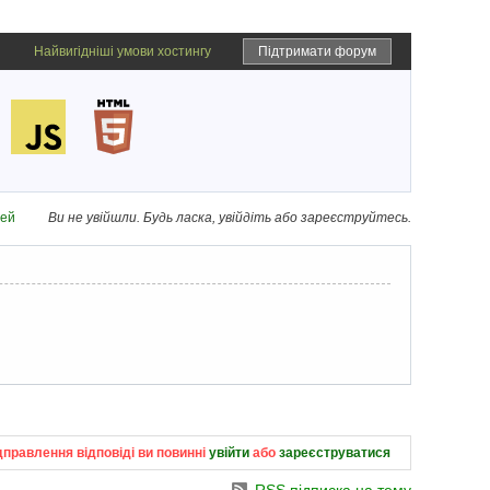
Найвигідніші умови хостингу
Підтримати форум
дей
Ви не увійшли.
Будь ласка, увійдіть або зареєструйтесь.
дправлення відповіді ви повинні
увійти
або
зареєструватися