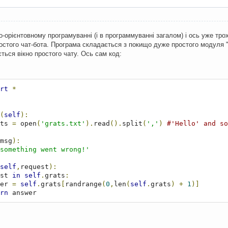
о-орієнтовному програмуванні (і в программуванні загалом) і ось уже трох
ростого чат-бота. Програма складається з покищо дуже простого модуля 
ться вікно простого чату. Ось сам код:
rt
*
(
self
):
ts 
=
 open
(
'grats.txt'
).
read
().
split
(
','
)
#'Hello' and so
msg
):
something went wrong!'
self
,
request
):
st 
in
self
.
grats
:
  answer 
=
self
.
grats
[
randrange
(
0
,
len
(
self
.
grats
)
+
1
)]
rn
 answer