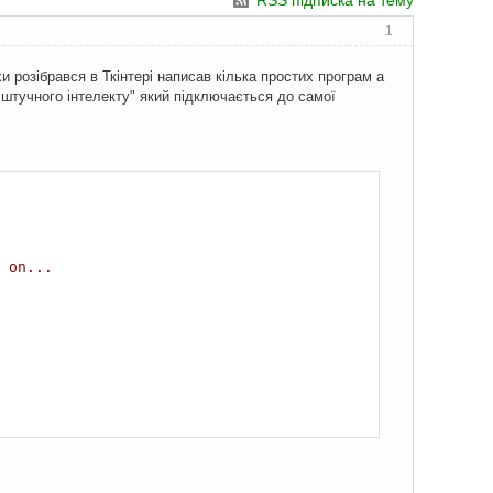
RSS підписка на тему
1
и розібрався в Ткінтері написав кілька простих програм а
"штучного інтелекту" який підключається до самої
 on...