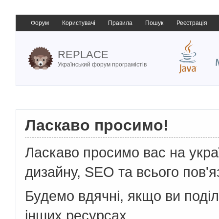
Форум
Користувачі
Правила
Пошук
Реєстрація
REPLACE
Український форум програмістів
Ласкаво просимо!
Ласкаво просимо вас на укр
дизайну, SEO та всього пов'я
Будемо вдячні, якщо ви поді
інших ресурсах.