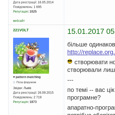
Дата реєстрації:
16.05.2014
Повідомлень:
1 695
Репутація
:
1025
вебсайт
15.01.2017 05
221VOLT
більше одинаков
http://replace.org
створювати нов
створювали лише
♥ pattern matching
---
Поза форумом
по темі -- вас ц
Звідки:
Львів
Дата реєстрації:
26.09.2015
програмне?
Повідомлень:
2 719
Репутація
:
1873
апаратно-програ