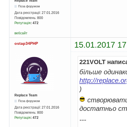
Replace Team
Поза форумом
Дата реєстрації:
27.01.2016
Повідомлень:
800
Репутація
:
472
вебсайт
15.01.2017 17
ostap34PHP
221VOLT напис
більше одинак
http://replace.o
)
Replace Team
створювати 
Поза форумом
достатньо ств
Дата реєстрації:
27.01.2016
Повідомлень:
800
---
Репутація
:
472