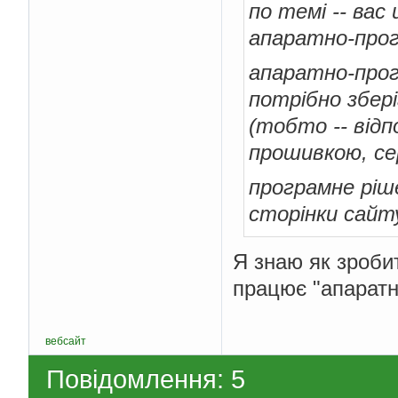
по темі -- вас
апаратно-про
апаратно-прог
потрібно збер
(тобто -- відп
прошивкою, сер
програмне ріше
сторінки сайт
Я знаю як зроби
працює "апарат
вебсайт
Повідомлення: 5